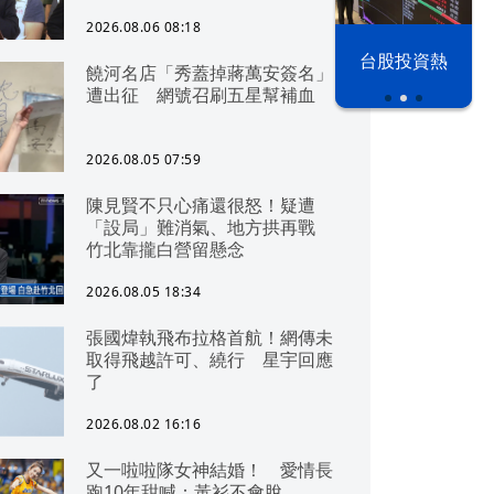
2026.08.06 08:18
以色列 穹頂
台股投資熱
饒河名店「秀蓋掉蔣萬安簽名」
之下
遭出征 網號召刷五星幫補血
2026.08.05 07:59
陳見賢不只心痛還很怒！疑遭
「設局」難消氣、地方拱再戰
竹北靠攏白營留懸念
2026.08.05 18:34
張國煒執飛布拉格首航！網傳未
取得飛越許可、繞行 星宇回應
了
2026.08.02 16:16
又一啦啦隊女神結婚！ 愛情長
跑10年甜喊：黃衫不會脫