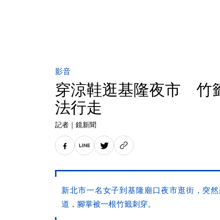
影音
穿涼鞋逛基隆夜市 竹
法行走
記者
｜
鏡新聞
新北市一名女子到基隆廟口夜市逛街，突然
道，腳掌被一根竹籤刺穿。