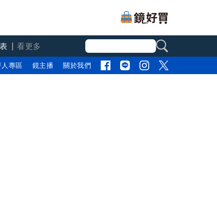
表
看更多
評人專區
鏡主播
關於我們