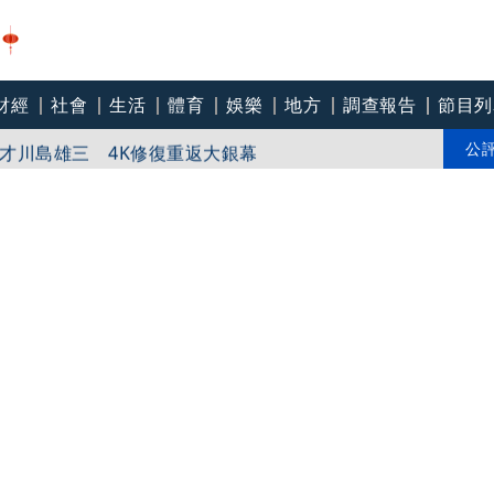
財經
社會
生活
體育
娛樂
地方
調查報告
節目列
8航班異動！8日加開疏運
才川島雄三 4K修復重返大銀幕
公
爽打王識賢「神臉黏飯粒」 喜提「搞笑MVP」