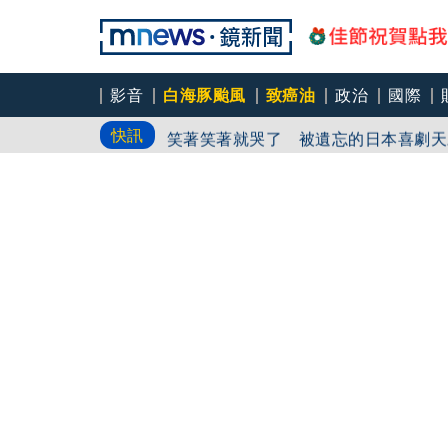
影音
白海豚颱風
致癌油
政治
國際
中颱「白海豚」逼近北台灣 星宇台日
快訊
笑著笑著就哭了 被遺忘的日本喜劇天
角頭大哥變身親情喜劇 羅志祥噴貢丸