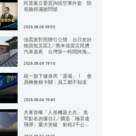
民眾黨立委質詢炫空軍外套 防
長聽得滿臉問號
2026.08.06 09:55
強震派對照辦引公憤 台日友好
物資抵災區2／熊本強震災民擠
汽車過夜 台灣第一時間跨海急
援
2026.08.04 19:16
統一旗下健身房「退場」！ 會
員轉會籍卡關：員工都不知道
2026.08.04 19:45
共軍首曝「人形機器士兵」 美
罕點名勿擾台2／國造「極音速
飛彈」重大突破 射程2千公里
可「直通北京」