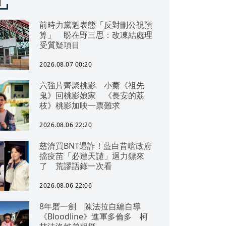
聞
前時力黨魁表態「反對刪公視預
算」 盼在野三思：改凍結處理
受質疑項目
2026.08.07 00:20
六強片齊聚桃影 小薰《祖先
鬼》回桃影娘家 《長安的荔
枝》桃影加映一票難求
2026.08.06 22:20
慈濟買BNT遇詐！藍白昔嗆政府
擋疫苗「必遭天譴」迴力鏢來
了 荒謬語錄一次看
2026.08.06 22:06
8年磨一劍 陳法拉自編自導
《Bloodline》進軍多倫多 柯