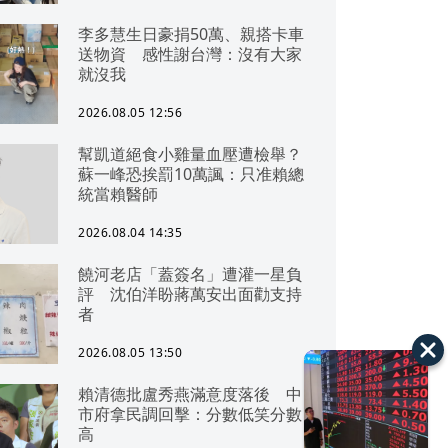
李多慧生日豪捐50萬、親搭卡車
送物資 感性謝台灣：沒有大家
就沒我
2026.08.05 12:56
幫凱道絕食小雞量血壓遭檢舉？
蘇一峰恐挨罰10萬諷：只准賴總
統當賴醫師
2026.08.04 14:35
饒河老店「蓋簽名」遭灌一星負
評 沈伯洋盼蔣萬安出面勸支持
者
2026.08.05 13:50
賴清德批盧秀燕滿意度落後 中
市府拿民調回擊：分數低笑分數
高