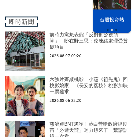
以色列 穹頂
野球魂 鏡訪
台股投資熱
即時新聞
之下
台將
前時力黨魁表態「反對刪公視預
算」 盼在野三思：改凍結處理受質
疑項目
2026.08.07 00:20
六強片齊聚桃影 小薰《祖先鬼》回
桃影娘家 《長安的荔枝》桃影加映
一票難求
2026.08.06 22:20
慈濟買BNT遇詐！藍白昔嗆政府擋疫
苗「必遭天譴」迴力鏢來了 荒謬語
錄一次看