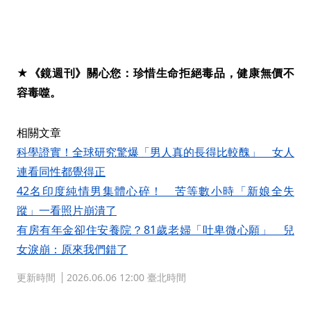
★《鏡週刊》關心您：珍惜生命拒絕毒品，健康無價不
容毒噬。
相關文章
科學證實！全球研究驚爆「男人真的長得比較醜」 女人
連看同性都覺得正
42名印度純情男集體心碎！ 苦等數小時「新娘全失
蹤」一看照片崩潰了
有房有年金卻住安養院？81歲老婦「吐卑微心願」 兒
女淚崩：原來我們錯了
更新時間
2026.06.06 12:00 臺北時間