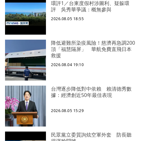
環評1／台東度假村涉圖利、疑躲環
評 吳秀華爭議：概無參與
2026.08.05 18:55
降低避難所染疫風險！慈濟再急調200
頂「福慧隔屏」 華航免費直飛日本
救援
2026.08.04 19:10
台灣逐步降低對中依賴 賴清德秀數
據：經濟創近50年最佳表現
2026.08.05 15:29
民眾黨立委質詢炫空軍外套 防長聽