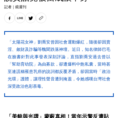
記者
｜
鏡週刊
「太陽花女神」劉喬安曾因社會運動爆紅，隨後卻因賣
淫、斂財及詐騙等醜聞跌落神壇。近日，知名律師巴毛
在臉書針對此事發表深刻評論，直指劉喬安過去曾以
「幫助育幼院」為由募款，卻遭爆料中飽私囊，當時甚
至連謊稱罹患乳癌的說詞都反覆矛盾，卻因當時「政治
光環」護體，讓理性聲音遭到掩蓋，令她感嘆台灣社會
深受政治色彩荼毒。
「美貌與光環」蒙蔽真相！當年示警反遭貼