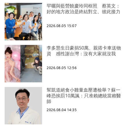
罕曬與藍營饒慶玲同框照 蔡英文：
好的地方政治是終結對立、彼此接力
2026.08.05 15:07
李多慧生日豪捐50萬、親搭卡車送物
資 感性謝台灣：沒有大家就沒我
2026.08.05 12:56
幫凱道絕食小雞量血壓遭檢舉？蘇一
峰恐挨罰10萬諷：只准賴總統當賴醫
師
2026.08.04 14:35