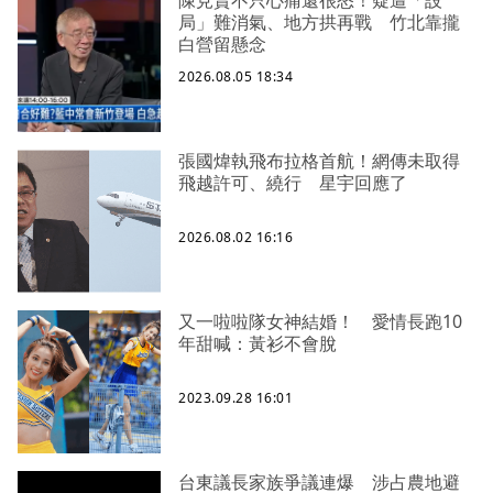
陳見賢不只心痛還很怒！疑遭「設
局」難消氣、地方拱再戰 竹北靠攏
白營留懸念
2026.08.05 18:34
張國煒執飛布拉格首航！網傳未取得
飛越許可、繞行 星宇回應了
2026.08.02 16:16
又一啦啦隊女神結婚！ 愛情長跑10
年甜喊：黃衫不會脫
2023.09.28 16:01
台東議長家族爭議連爆 涉占農地避