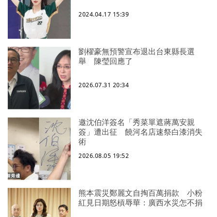
2024.04.17 15:39
劉櫂豪無預警宣布退出台東縣長選
舉 陳瑩回應了
2026.07.31 20:34
邀沈伯洋簽名「秀菜單遮蔣萬安親
簽」遭出征 饒河名店速祭白漆消失
術
2026.08.05 19:52
熊本震災鄭麗文自掏百萬捐款 小粉
紅見日期怒槓辱華：廣西水災怎不捐