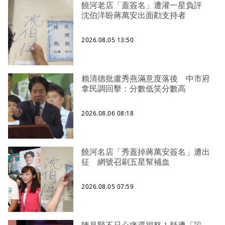
饒河老店「蓋簽名」遭灌一星負評
沈伯洋盼蔣萬安出面勸支持者
2026.08.05 13:50
賴清德批盧秀燕滿意度落後 中市府
拿民調回擊：分數低笑分數高
2026.08.06 08:18
饒河名店「秀蓋掉蔣萬安簽名」遭出
征 網號召刷五星幫補血
2026.08.05 07:59