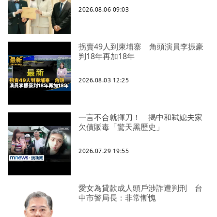
2026.08.06 09:03
拐賣49人到柬埔寨 角頭演員李振豪
判18年再加18年
2026.08.03 12:25
一言不合就揮刀！ 揭中和弒媳夫家
欠債販毒「驚天黑歷史」
2026.07.29 19:55
愛女為貸款成人頭戶涉詐遭判刑 台
中市警局長：非常慚愧