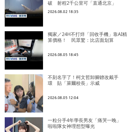
破 射程2千公里可「直通北京」
2026.08.02 18:35
獨家／24H不打烊「回收手機」靠AI精
算價格！ 民眾驚：比店面划算
2026.08.05 18:45
不刻名字了！柯文哲卸腳鐐改戴手
環 貼「萊爾校長」示威
2026.08.05 12:04
一粒分手4年學長男友「痛哭一晚」
啦啦隊女神理想型曝光