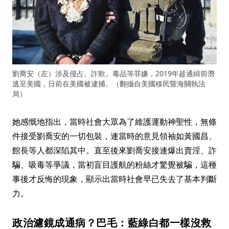
劉喬安（左）涉及侵占、詐欺、毒品等罪嫌，2019年趁通緝前潛
逃至美國，日前在美國被逮捕。（翻攝自美國移民暨海關執法
局）
她感慨地指出，當時社會大眾為了維護運動神聖性，無條
件接受劉喬安的一切包裝，連當時的意見領袖如黃國昌、
館長等人都深陷其中。直至後來劉喬安接連爆出賣淫、詐
騙、吸毒等爭議，當初盲目護航的粉絲才驚覺被騙，這種
事後才反悔的現象，顯示出當時社會早已失去了基本判斷
力。
政治濾鏡成通病？巴毛：藍綠白都一樣沒救