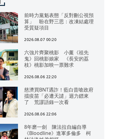
聞
前時力黨魁表態「反對刪公視預
算」 盼在野三思：改凍結處理
受質疑項目
2026.08.07 00:20
六強片齊聚桃影 小薰《祖先
鬼》回桃影娘家 《長安的荔
枝》桃影加映一票難求
2026.08.06 22:20
慈濟買BNT遇詐！藍白昔嗆政府
擋疫苗「必遭天譴」迴力鏢來
了 荒謬語錄一次看
2026.08.06 22:06
8年磨一劍 陳法拉自編自導
《Bloodline》進軍多倫多 柯