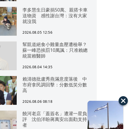
李多慧生日豪捐50萬、親搭卡車
送物資 感性謝台灣：沒有大家
就沒我
2026.08.05 12:56
幫凱道絕食小雞量血壓遭檢舉？
蘇一峰恐挨罰10萬諷：只准賴總
統當賴醫師
2026.08.04 14:35
賴清德批盧秀燕滿意度落後 中
市府拿民調回擊：分數低笑分數
高
2026.08.06 08:18
饒河老店「蓋簽名」遭灌一星負
評 沈伯洋盼蔣萬安出面勸支持
者