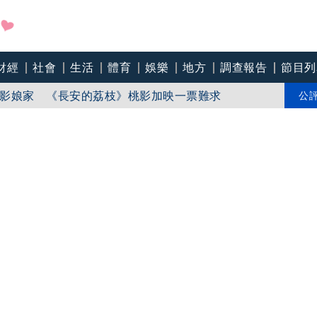
盼在野三思：改凍結處理受質疑項目
財經
社會
生活
體育
娛樂
地方
調查報告
節目列
影娘家 《長安的荔枝》桃影加映一票難求
公
苗「必遭天譴」迴力鏢來了 荒謬語錄一次看