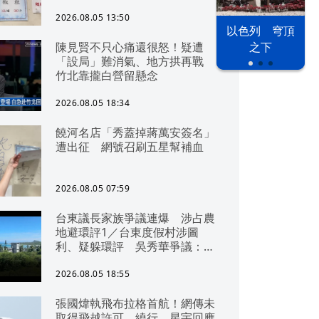
2026.08.05 13:50
以色列 穹頂
陳見賢不只心痛還很怒！疑遭
之下
「設局」難消氣、地方拱再戰
竹北靠攏白營留懸念
2026.08.05 18:34
饒河名店「秀蓋掉蔣萬安簽名」
遭出征 網號召刷五星幫補血
2026.08.05 07:59
台東議長家族爭議連爆 涉占農
地避環評1／台東度假村涉圖
利、疑躲環評 吳秀華爭議：概
無參與
2026.08.05 18:55
張國煒執飛布拉格首航！網傳未
取得飛越許可、繞行 星宇回應