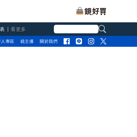
表
看更多
評人專區
鏡主播
關於我們