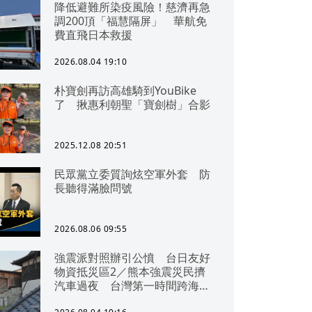
降低避難所染疫風險！慈濟再急
調200頂「福慧隔屏」 華航免
費直飛日本救援
2026.08.04 19:10
朴寶劍再訪高雄騎到YouBike
了 揪惠利朝聖「寶劍樹」合影
2025.12.08 20:51
民眾黨立委質詢炫空軍外套 防
長聽得滿臉問號
2026.08.06 09:55
強震派對照辦引公憤 台日友好
物資抵災區2／熊本強震災民擠
汽車過夜 台灣第一時間跨海急
援