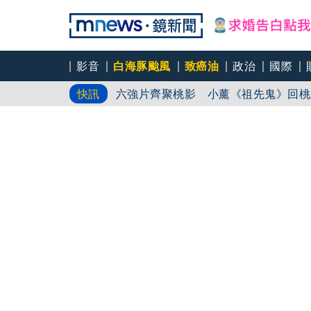
前時力黨魁表態「反對刪公視預算」 
影音
白海豚颱風
致癌油
政治
國際
六強片齊聚桃影 小薰《祖先鬼》回桃
快訊
慈濟買BNT遇詐！藍白昔嗆政府擋疫