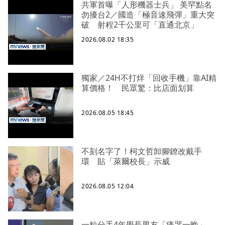
共軍首曝「人形機器士兵」 美罕點名
勿擾台2／國造「極音速飛彈」重大突
破 射程2千公里可「直通北京」
2026.08.02 18:35
獨家／24H不打烊「回收手機」靠AI精
算價格！ 民眾驚：比店面划算
2026.08.05 18:45
不刻名字了！柯文哲卸腳鐐改戴手
環 貼「萊爾校長」示威
2026.08.05 12:04
一粒分手4年學長男友「痛哭一晚」