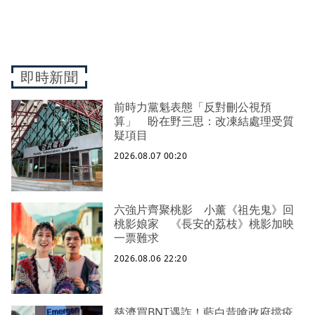
即時新聞
前時力黨魁表態「反對刪公視預
算」 盼在野三思：改凍結處理受質
疑項目
2026.08.07 00:20
六強片齊聚桃影 小薰《祖先鬼》回
桃影娘家 《長安的荔枝》桃影加映
一票難求
2026.08.06 22:20
慈濟買BNT遇詐！藍白昔嗆政府擋疫