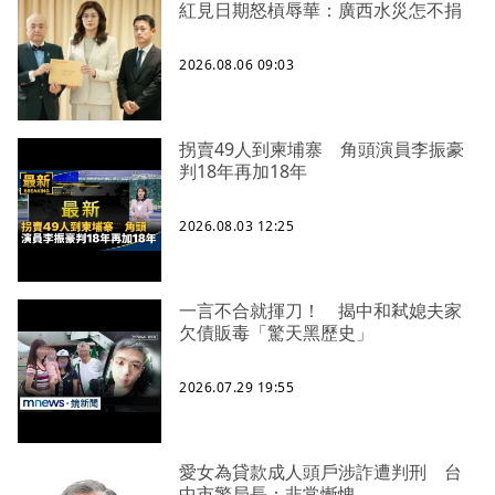
紅見日期怒槓辱華：廣西水災怎不捐
2026.08.06 09:03
拐賣49人到柬埔寨 角頭演員李振豪
判18年再加18年
2026.08.03 12:25
一言不合就揮刀！ 揭中和弒媳夫家
欠債販毒「驚天黑歷史」
2026.07.29 19:55
愛女為貸款成人頭戶涉詐遭判刑 台
中市警局長：非常慚愧