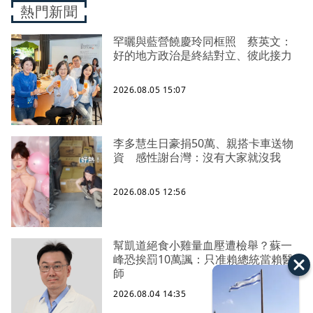
熱門新聞
罕曬與藍營饒慶玲同框照 蔡英文：
好的地方政治是終結對立、彼此接力
2026.08.05 15:07
李多慧生日豪捐50萬、親搭卡車送物
資 感性謝台灣：沒有大家就沒我
2026.08.05 12:56
幫凱道絕食小雞量血壓遭檢舉？蘇一
峰恐挨罰10萬諷：只准賴總統當賴醫
師
2026.08.04 14:35