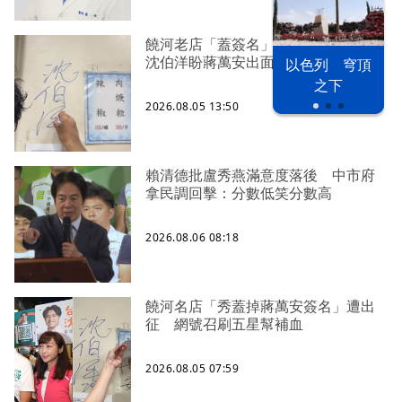
饒河老店「蓋簽名」遭灌一星負評
沈伯洋盼蔣萬安出面勸支持者
以色列 穹頂
之下
2026.08.05 13:50
賴清德批盧秀燕滿意度落後 中市府
拿民調回擊：分數低笑分數高
2026.08.06 08:18
饒河名店「秀蓋掉蔣萬安簽名」遭出
征 網號召刷五星幫補血
2026.08.05 07:59