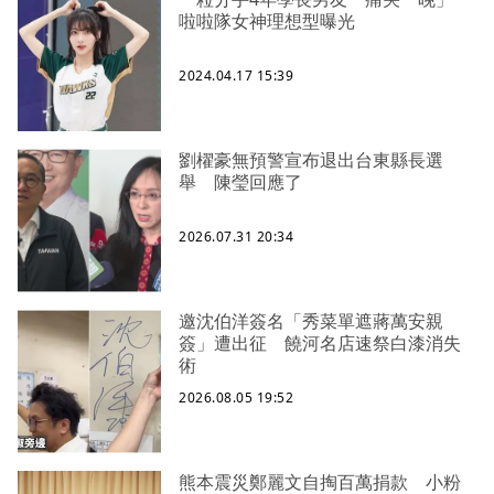
啦啦隊女神理想型曝光
2024.04.17 15:39
劉櫂豪無預警宣布退出台東縣長選
舉 陳瑩回應了
2026.07.31 20:34
邀沈伯洋簽名「秀菜單遮蔣萬安親
簽」遭出征 饒河名店速祭白漆消失
術
2026.08.05 19:52
熊本震災鄭麗文自掏百萬捐款 小粉