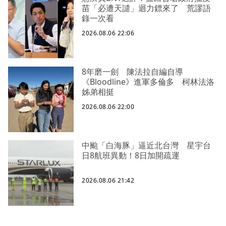
苗「必遭天譴」迴力鏢來了 荒謬語
錄一次看
2026.08.06 22:06
8年磨一劍 陳法拉自編自導
《Bloodline》進軍多倫多 柯林法洛
姊弟相挺
2026.08.06 22:00
中颱「白海豚」逼近北台灣 星宇台
日8航班異動！8日加開疏運
2026.08.06 21:42