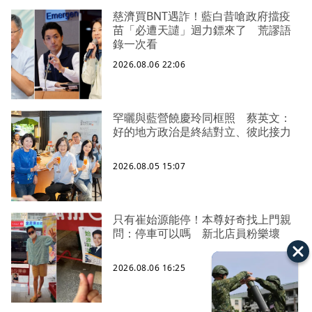
慈濟買BNT遇詐！藍白昔嗆政府擋疫
苗「必遭天譴」迴力鏢來了 荒謬語
錄一次看
2026.08.06 22:06
罕曬與藍營饒慶玲同框照 蔡英文：
好的地方政治是終結對立、彼此接力
2026.08.05 15:07
只有崔始源能停！本尊好奇找上門親
問：停車可以嗎 新北店員粉樂壞
2026.08.06 16:25