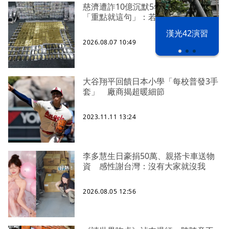
慈濟遭詐10億沉默5年 四叉貓看聲明
「重點就這句」：若判有罪錢還我
漢光42演習
2026.08.07 10:49
大谷翔平回饋日本小學「每校普發3手
套」 廠商揭超暖細節
2023.11.11 13:24
李多慧生日豪捐50萬、親搭卡車送物
資 感性謝台灣：沒有大家就沒我
2026.08.05 12:56