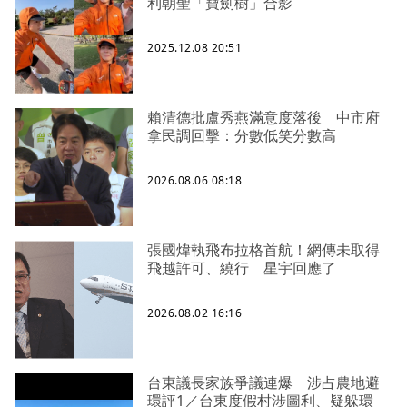
利朝聖「寶劍樹」合影
2025.12.08 20:51
賴清德批盧秀燕滿意度落後 中市府
拿民調回擊：分數低笑分數高
2026.08.06 08:18
張國煒執飛布拉格首航！網傳未取得
飛越許可、繞行 星宇回應了
2026.08.02 16:16
台東議長家族爭議連爆 涉占農地避
環評1／台東度假村涉圖利、疑躲環