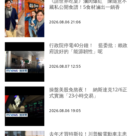
《請世界吃桌》滷肉爆紅 陳隨意不
藏私公開食譜！5食材滷出一鍋香
2026.08.06 21:06
行政院停電40分鐘！ 藍委批：賴政
府說好的「能源韌性」呢
2026.08.07 12:55
操盤美股免熬夜！ 納斯達克12/6正
式實施「23小時交易」
2026.08.06 19:05
去年才買特斯拉！川普酸電動車主患