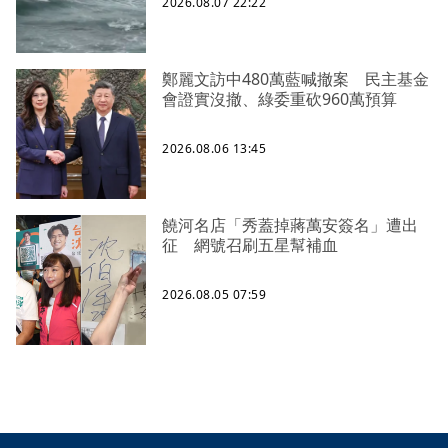
2026.08.07 22:22
鄭麗文訪中480萬藍喊撤案 民主基金
會證實沒撤、綠委重砍960萬預算
2026.08.06 13:45
饒河名店「秀蓋掉蔣萬安簽名」遭出
征 網號召刷五星幫補血
2026.08.05 07:59