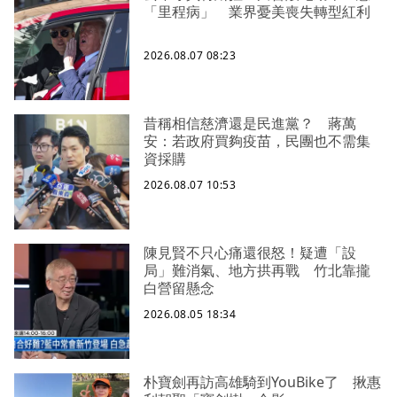
「里程病」 業界憂美喪失轉型紅利
2026.08.07 08:23
昔稱相信慈濟還是民進黨？ 蔣萬
安：若政府買夠疫苗，民團也不需集
資採購
2026.08.07 10:53
陳見賢不只心痛還很怒！疑遭「設
局」難消氣、地方拱再戰 竹北靠攏
白營留懸念
2026.08.05 18:34
朴寶劍再訪高雄騎到YouBike了 揪惠