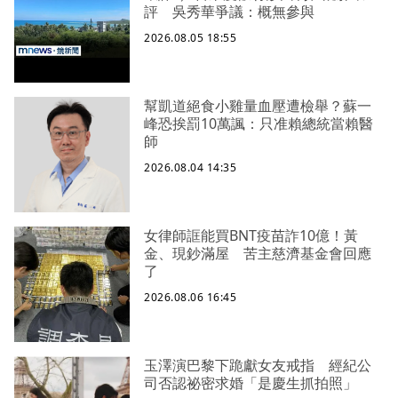
評 吳秀華爭議：概無參與
2026.08.05 18:55
幫凱道絕食小雞量血壓遭檢舉？蘇一
峰恐挨罰10萬諷：只准賴總統當賴醫
師
2026.08.04 14:35
女律師誆能買BNT疫苗詐10億！黃
金、現鈔滿屋 苦主慈濟基金會回應
了
2026.08.06 16:45
玉澤演巴黎下跪獻女友戒指 經紀公
司否認祕密求婚「是慶生抓拍照」