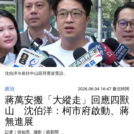
沈伯洋今前往中山區拜票並受訪。
政治
2026.06.04 16:47 臺北時間
蔣萬安搬「大縱走」回應四獸
山 沈伯洋：柯市府啟動、蔣
無進展
記者
｜
徐如奕
攝影
｜
鏡新聞