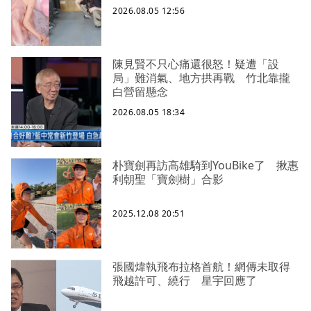
2026.08.05 12:56
陳見賢不只心痛還很怒！疑遭「設
局」難消氣、地方拱再戰 竹北靠攏
白營留懸念
2026.08.05 18:34
朴寶劍再訪高雄騎到YouBike了 揪惠
利朝聖「寶劍樹」合影
2025.12.08 20:51
張國煒執飛布拉格首航！網傳未取得
飛越許可、繞行 星宇回應了