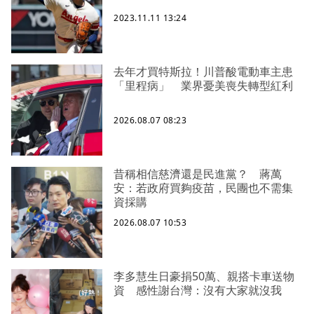
2023.11.11 13:24
去年才買特斯拉！川普酸電動車主患
「里程病」 業界憂美喪失轉型紅利
2026.08.07 08:23
昔稱相信慈濟還是民進黨？ 蔣萬
安：若政府買夠疫苗，民團也不需集
資採購
2026.08.07 10:53
李多慧生日豪捐50萬、親搭卡車送物
資 感性謝台灣：沒有大家就沒我