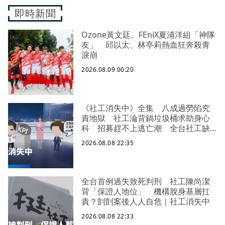
即時新聞
Ozone黃文廷、FEniX夏浦洋組「神隊
友」 邱以太、林亭莉熱血狂奔殺青
淚崩
2026.08.09 00:20
《社工消失中》全集 八成過勞陷究
責地獄 社工淪背鍋垃圾桶求助身心
科 招募趕不上逃亡潮 全台社工缺
口警報 揭薪資回捐黑幕 血汗錢遭
2026.08.08 22:35
剝削
全台首例過失致死判刑 社工陳尚潔
背「保證人地位」 機構脫身基層扛
責？剴剴案後人人自危｜社工消失中
2026.08.08 22:33