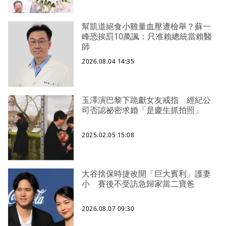
幫凱道絕食小雞量血壓遭檢舉？蘇一
峰恐挨罰10萬諷：只准賴總統當賴醫
師
2026.08.04 14:35
玉澤演巴黎下跪獻女友戒指 經紀公
司否認祕密求婚「是慶生抓拍照」
2025.02.05 15:08
大谷捨保時捷改開「巨大賓利」護妻
小 賽後不受訪急歸家當二寶爸
2026.08.07 09:30