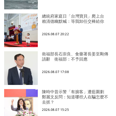
總統府家庭日「台灣寶貝」爬上台
賴清德幽默喊：等我卸任交棒給你
2026.08.07 20:22
衛福部長石崇良、食藥署長姜至剛傳
請辭 衛福部：不予回應
2026.08.07 17:08
陳時中昔示警「有掮客」遭藍圍剿
鄭麗文反問：知道哪些人在騙怎麼不
去抓？
2026.08.07 15:25