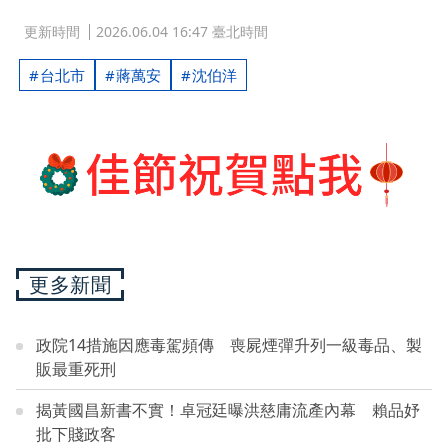
更新時間
2026.06.04 16:47 臺北時間
台北市
蔣萬安
沈伯洋
更多新聞
政院14措施因應毒駕頻傳 喪屍煙彈升列一級毒品、製
販最重死刑
揭黃國昌新書不實！卓冠廷曝洪慈庸流產內幕 賴品妤
批下賤政客