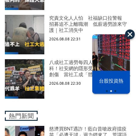
究責文化人人怕 社福缺口拉警報
招募追不上離職潮 低薪過勞誰來守
護｜社工消失中
2026.08.08 22:31
八成社工過勞每四人有一人求助身心
科！社安網的隱形受災戶 集體心理
創傷 當社工成「體制代罪羊」 防
禦性社工不敢多做無奈趨勢？耗竭殆
漢光42演習
台股投資熱
2026.08.08 22:30
盡下的社安網危機｜社工消失中
熱門新聞
慈濟買BNT遇詐！藍白昔嗆政府擋疫
苗「必遭天譴」迴力鏢來了 荒謬語