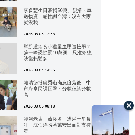
李多慧生日豪捐50萬、親搭卡車
送物資 感性謝台灣：沒有大家
就沒我
2026.08.05 12:56
幫凱道絕食小雞量血壓遭檢舉？
蘇一峰恐挨罰10萬諷：只准賴總
統當賴醫師
2026.08.04 14:35
賴清德批盧秀燕滿意度落後 中
市府拿民調回擊：分數低笑分數
高
2026.08.06 08:18
饒河老店「蓋簽名」遭灌一星負
評 沈伯洋盼蔣萬安出面勸支持
者