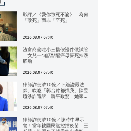
聞
影評／《愛你致死不渝》 為何
「致死」而非「至死」
2026.08.07 07:40
渣富商偷吃小三攜假證件做試管
女兒一句話點醒癌母誓死摧毀
胚胎
2026.08.07 07:40
律師詐慈濟10億／下跪證嚴法
師、吹噓「郭台銘都找我」陳昱
瑄涉詐遭訴 魏平政驚：她家底
雄厚
2026.08.07 07:40
律師詐慈濟10億／陳時中早示
警！當年被國民黨控擋疫苗 王