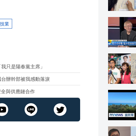
技業
「我只是陽春黨主席」
國台辦幹部被我感動落淚
安全與供應鏈合作