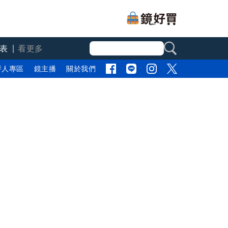
表
看更多
評人專區
鏡主播
關於我們