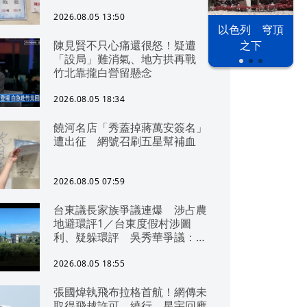
2026.08.05 13:50
以色列 穹頂
陳見賢不只心痛還很怒！疑遭
之下
「設局」難消氣、地方拱再戰
竹北靠攏白營留懸念
2026.08.05 18:34
饒河名店「秀蓋掉蔣萬安簽名」
遭出征 網號召刷五星幫補血
2026.08.05 07:59
台東議長家族爭議連爆 涉占農
地避環評1／台東度假村涉圖
利、疑躲環評 吳秀華爭議：概
無參與
2026.08.05 18:55
張國煒執飛布拉格首航！網傳未
取得飛越許可、繞行 星宇回應