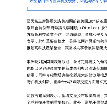
希望藉由半導體與科技優勢，深化與矽谷的策
國民黨主席鄭麗文訪美期間前往美國加州矽谷重鎮聖塔
別拜會首位華裔縣議長李洲曉（Otto Lee）及市長
方就高科技產業合作、能源轉型、區域和平及
表示，此行重要目標之一是降低兩岸緊張情勢
推動高科技產業整合，讓區域共享發展與繁榮成
李洲曉對訪問團表達歡迎，並肯定鄭麗文的領
也指出矽谷許多重要創新成果都與台灣密切相
積電，同時介紹聖塔克拉拉縣龐大的財政規模
灣在科技創新、產業合作及國際交流方面建立更
莉莎吉爾摩則表示，聖塔克拉拉市聚集輝達、
全球科技產業的重要核心。此外，當地不僅曾