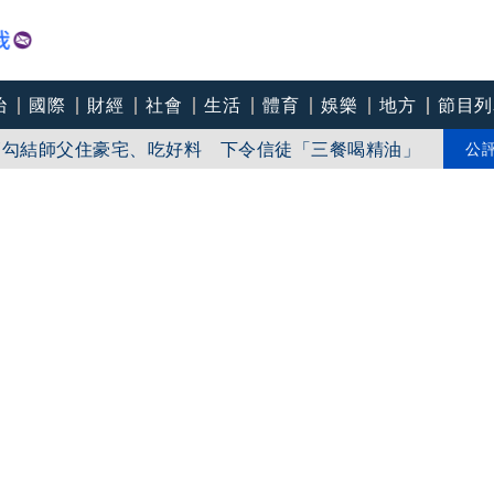
治
國際
財經
社會
生活
體育
娛樂
地方
節目列
師勾結師父住豪宅、吃好料 下令信徒「三餐喝精油」
兵班，HAMMR會是解決方案之一？
公
冠儀強勢回歸：握緊方向盤就能堅定前行