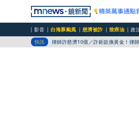
影音
白海豚颱風
慈濟被詐
致癌油
政
律師詐慈濟10億／詐鉅款換黃金！律
快訊
「軍傳媒」美軍反無人機能力下放到步
「車界女神」忍7年揭職場性騷！ 李