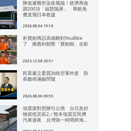
降低避難所染疫風險！慈濟再急
調200頂「福慧隔屏」 華航免
費直飛日本救援
2026.08.04 19:10
朴寶劍再訪高雄騎到YouBike
了 揪惠利朝聖「寶劍樹」合影
2025.12.08 20:51
民眾黨立委質詢炫空軍外套 防
長聽得滿臉問號
2026.08.06 09:55
強震派對照辦引公憤 台日友好
物資抵災區2／熊本強震災民擠
汽車過夜 台灣第一時間跨海急
援