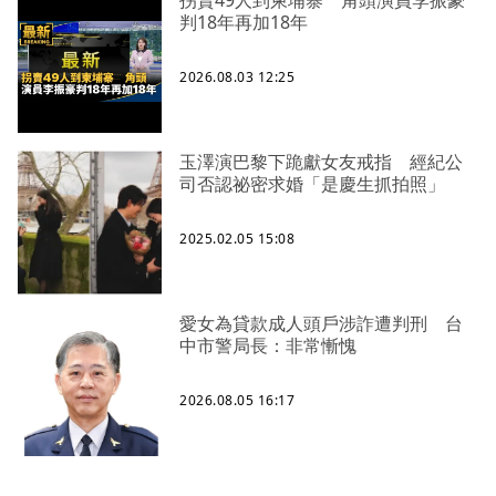
拐賣49人到柬埔寨 角頭演員李振豪
判18年再加18年
2026.08.03 12:25
玉澤演巴黎下跪獻女友戒指 經紀公
司否認祕密求婚「是慶生抓拍照」
2025.02.05 15:08
愛女為貸款成人頭戶涉詐遭判刑 台
中市警局長：非常慚愧
2026.08.05 16:17