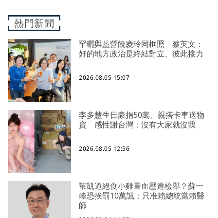
熱門新聞
罕曬與藍營饒慶玲同框照 蔡英文：
好的地方政治是終結對立、彼此接力
2026.08.05 15:07
李多慧生日豪捐50萬、親搭卡車送物
資 感性謝台灣：沒有大家就沒我
2026.08.05 12:56
幫凱道絕食小雞量血壓遭檢舉？蘇一
峰恐挨罰10萬諷：只准賴總統當賴醫
師