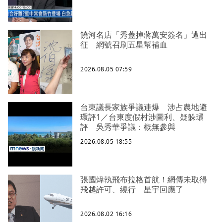
饒河名店「秀蓋掉蔣萬安簽名」遭出
征 網號召刷五星幫補血
2026.08.05 07:59
台東議長家族爭議連爆 涉占農地避
環評1／台東度假村涉圖利、疑躲環
評 吳秀華爭議：概無參與
2026.08.05 18:55
張國煒執飛布拉格首航！網傳未取得
飛越許可、繞行 星宇回應了
2026.08.02 16:16