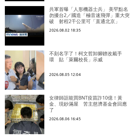
共軍首曝「人形機器士兵」 美罕點名
勿擾台2／國造「極音速飛彈」重大突
破 射程2千公里可「直通北京」
2026.08.02 18:35
不刻名字了！柯文哲卸腳鐐改戴手
環 貼「萊爾校長」示威
2026.08.05 12:04
女律師誆能買BNT疫苗詐10億！黃
金、現鈔滿屋 苦主慈濟基金會回應
了
2026.08.06 16:45