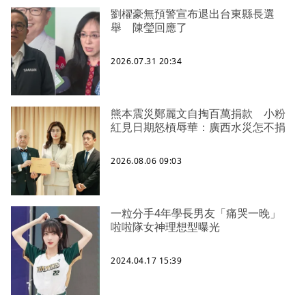
劉櫂豪無預警宣布退出台東縣長選
舉 陳瑩回應了
2026.07.31 20:34
熊本震災鄭麗文自掏百萬捐款 小粉
紅見日期怒槓辱華：廣西水災怎不捐
2026.08.06 09:03
一粒分手4年學長男友「痛哭一晚」
啦啦隊女神理想型曝光
2024.04.17 15:39