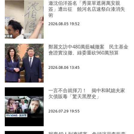
邀沈伯洋簽名「秀菜單遮蔣萬安親
簽」遭出征 饒河名店速祭白漆消失
術
2026.08.05 19:52
鄭麗文訪中480萬藍喊撤案 民主基金
會證實沒撤、綠委重砍960萬預算
2026.08.06 13:45
一言不合就揮刀！ 揭中和弒媳夫家
欠債販毒「驚天黑歷史」
2026.07.29 19:55