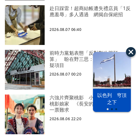
赴日踩雷！超商結帳遭失禮店員「1反
應羞辱」多人遇過 網揭自保絕招
2026.08.07 06:40
前時力黨魁表態「反對刪公視預
算」 盼在野三思：改凍結處理受質
疑項目
2026.08.07 00:20
以色列 穹頂
六強片齊聚桃影 小薰《祖先鬼》回
之下
桃影娘家 《長安的荔枝》桃影加映
一票難求
2026.08.06 22:20