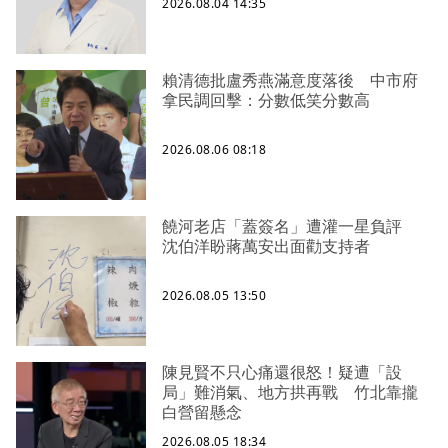
2026.08.04 14:35
賴清德批盧秀燕滿意度落後 中市府
拿民調回擊：分數低笑分數高
2026.08.06 08:18
饒河老店「蓋簽名」遭灌一星負評
沈伯洋盼蔣萬安出面勸支持者
2026.08.05 13:50
陳見賢不只心痛還很怒！疑遭「設
局」難消氣、地方拱再戰 竹北靠攏
白營留懸念
2026.08.05 18:34