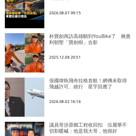
2026.08.07 09:15
朴寶劍再訪高雄騎到YouBike了 揪惠
利朝聖「寶劍樹」合影
2025.12.08 20:51
張國煒執飛布拉格首航！網傳未取得
飛越許可、繞行 星宇回應了
2026.08.02 16:16
議員哥涉原鄉工程收回扣 伍麗華不
切割暖喊：他是我大哥，他很好