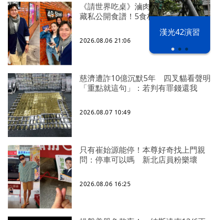
《請世界吃桌》滷肉爆紅 陳隨意不
藏私公開食譜！5食材滷出一鍋香
漢光42演習
2026.08.06 21:06
慈濟遭詐10億沉默5年 四叉貓看聲明
「重點就這句」：若判有罪錢還我
2026.08.07 10:49
只有崔始源能停！本尊好奇找上門親
問：停車可以嗎 新北店員粉樂壞
2026.08.06 16:25