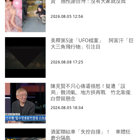
資 感性謝台灣：沒有大家就沒我
2026.08.05 12:56
美釋第5波「UFO檔案」 阿富汗「巨
大三角飛行物」引注目
2026.08.08 17:25
陳見賢不只心痛還很怒！疑遭「設
局」難消氣、地方拱再戰 竹北靠攏
白營留懸念
2026.08.05 18:34
酒駕聯結車「失控自撞」！ 車體狂
磨分隔島