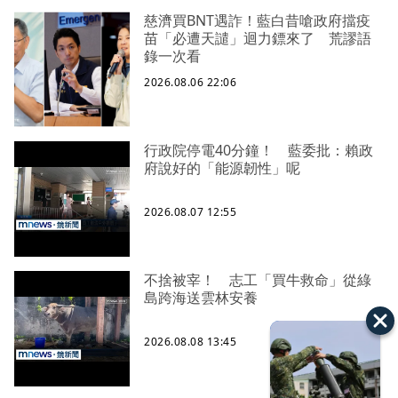
慈濟買BNT遇詐！藍白昔嗆政府擋疫
苗「必遭天譴」迴力鏢來了 荒謬語
錄一次看
2026.08.06 22:06
行政院停電40分鐘！ 藍委批：賴政
府說好的「能源韌性」呢
2026.08.07 12:55
不捨被宰！ 志工「買牛救命」從綠
島跨海送雲林安養
2026.08.08 13:45