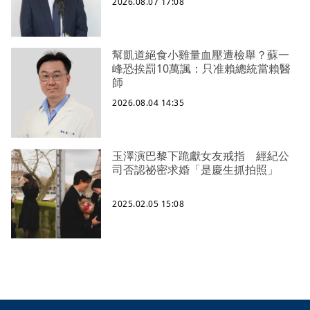
2026.08.07 17:08
幫凱道絕食小雞量血壓遭檢舉？蘇一
峰恐挨罰10萬諷：只准賴總統當賴醫
師
2026.08.04 14:35
玉澤演巴黎下跪獻女友戒指 經紀公
司否認祕密求婚「是慶生抓拍照」
2025.02.05 15:08