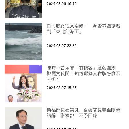
2026.08.06 16:45
白海豚路徑又南修！ 海警範圍擴增
到「東北部海面」
2026.08.07 22:22
陳時中昔示警「有掮客」遭藍圍剿
鄭麗文反問：知道哪些人在騙怎麼不
去抓？
2026.08.07 15:25
衛福部長石崇良、食藥署長姜至剛傳
請辭 衛福部：不予回應