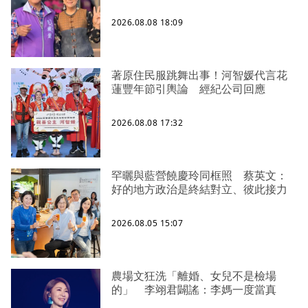
2026.08.08 18:09
著原住民服跳舞出事！河智媛代言花
蓮豐年節引輿論 經紀公司回應
2026.08.08 17:32
罕曬與藍營饒慶玲同框照 蔡英文：
好的地方政治是終結對立、彼此接力
2026.08.05 15:07
農場文狂洗「離婚、女兒不是檢場
的」 李翊君闢謠：李媽一度當真