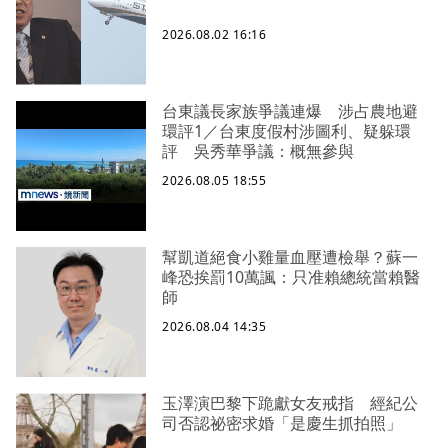
2026.08.02 16:16
台東議長家族爭議連爆 涉占農地避
環評1／台東度假村涉圖利、疑躲環
評 吳秀華爭議：概無參與
2026.08.05 18:55
幫凱道絕食小雞量血壓遭檢舉？蘇一
峰恐挨罰10萬諷：只准賴總統當賴醫
師
2026.08.04 14:35
玉澤演巴黎下跪獻女友戒指 經紀公
司否認祕密求婚「是慶生抓拍照」