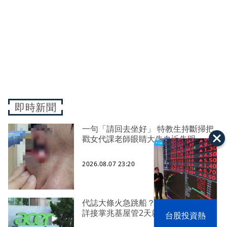
即時新聞
一句「請回去坐好」 特教生持斷掃把
戳女代課老師眼睛大失血近失明
2026.08.07 23:20
代誌大條火急跳船？ 宏碁派任李文
詳接掌兆基屋管2天就喊撤出！
漢光42演習
台股投資熱