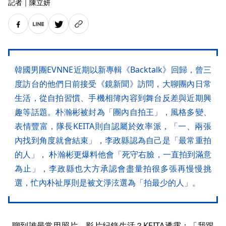
記者
｜
陳立妍
韓國男團EVNNE近期以新專輯《Backtalk》回歸，曾三
度訪台的他們日前接受《鏡新聞》訪問，大聊團內日常
生活，從自拍習慣、手機相簿內容到舞台反差與近期興
趣等話題。朴瀚彬被封為「團內自拍王」，風格多變、
表情豐富，隊長KEITA則自認屬於效率派，「一、兩張
內找到角度就會結束」，李政縣認為自己是「最常重拍
的人」， 朴瀚彬更爆料他會「死守右臉，一直拍到滿意
為止」，李政縣也大方承認會盡量拍很多張再慢慢挑
選，忙內朴祉厚則是被文淨泫選為「拍最少的人」。
聊到誰最常用照片、影片紀錄生活？KEITA透露：「我跟