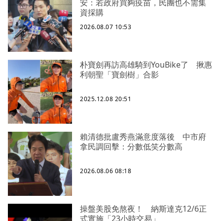
安：若政府買夠疫苗，民團也不需集
資採購
2026.08.07 10:53
朴寶劍再訪高雄騎到YouBike了 揪惠
利朝聖「寶劍樹」合影
2025.12.08 20:51
賴清德批盧秀燕滿意度落後 中市府
拿民調回擊：分數低笑分數高
2026.08.06 08:18
操盤美股免熬夜！ 納斯達克12/6正
式實施「23小時交易」