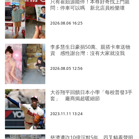
只有崔始源能停！本尊好奇找上門親
問：停車可以嗎 新北店員粉樂壞
2026.08.06 16:25
李多慧生日豪捐50萬、親搭卡車送物
資 感性謝台灣：沒有大家就沒我
2026.08.05 12:56
大谷翔平回饋日本小學「每校普發3手
套」 廠商揭超暖細節
2023.11.11 13:24
慈濟遭詐10億沉默5年 四叉貓看聲明