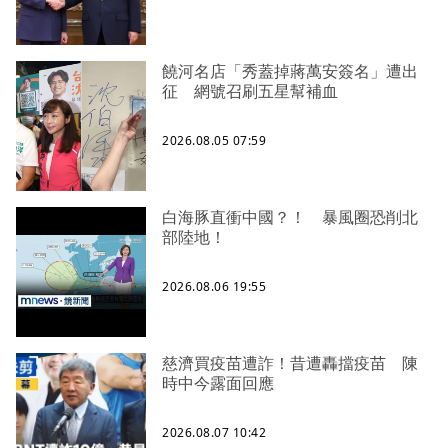
饒河名店「秀蓋掉蔣萬安簽名」遭出
征 網號召刷五星幫補血
2026.08.05 07:59
白海豚直衝中國？！ 暴風圈恐削北
部陸地！
2026.08.06 19:55
慈濟買疫苗遭詐！昔遭轟擋疫苗 陳
時中今露面回應
2026.08.07 10:42