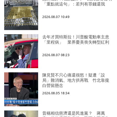
「重點就這句」：若判有罪錢還我
2026.08.07 10:49
去年才買特斯拉！川普酸電動車主患
「里程病」 業界憂美喪失轉型紅利
2026.08.07 08:23
陳見賢不只心痛還很怒！疑遭「設
局」難消氣、地方拱再戰 竹北靠攏
白營留懸念
2026.08.05 18:34
昔稱相信慈濟還是民進黨？ 蔣萬