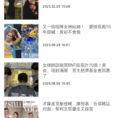
2025.02.05 15:08
又一啦啦隊女神結婚！ 愛情長跑10
年甜喊：黃衫不會脫
2023.09.28 16:01
女律師誆能買BNT疫苗詐10億！黃
金、現鈔滿屋 苦主慈濟基金會回應
了
2026.08.06 16:45
才爆皮克敏侵權 陳智菡「合成雜誌
封面」幫柯文哲慶生又踩雷