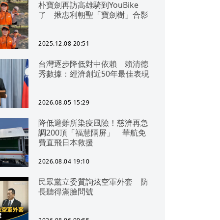
朴寶劍再訪高雄騎到YouBike
了 揪惠利朝聖「寶劍樹」合影
2025.12.08 20:51
台灣逐步降低對中依賴 賴清德
秀數據：經濟創近50年最佳表現
2026.08.05 15:29
降低避難所染疫風險！慈濟再急
調200頂「福慧隔屏」 華航免
費直飛日本救援
2026.08.04 19:10
民眾黨立委質詢炫空軍外套 防
長聽得滿臉問號