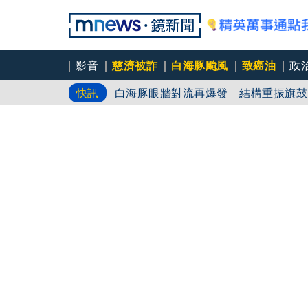
影音
慈濟被詐
白海豚颱風
致癌油
政
白海豚眼牆對流再爆發 結構重振旗鼓
快訊
買疫苗遭詐10億 慈濟最新3點聲明
律師詐慈濟10億／無業男「假裝國際
光」