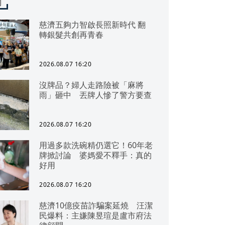
聞
慈濟五夠力智啟長照新時代 翻
轉銀髮共創再青春
2026.08.07 16:20
沒牌品？婦人走路險被「麻將
雨」砸中 丟牌人慘了警方要查
2026.08.07 16:20
用過多款洗碗精仍選它！60年老
牌掀討論 婆媽愛不釋手：真的
好用
2026.08.07 16:20
慈濟10億疫苗詐騙案延燒 汪潔
民爆料：主嫌陳昱瑄是盧市府法