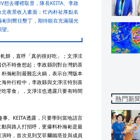
想去哪裡取景，隊長KEITA、李政
台北夜景收入畫面；忙內朴祉厚點名
朴瀚彬則嚮往墾丁，期待能在充滿陽光
願望。
吃牛軋餅，直呼「真的很好吃」；文淨泫
國仍不時會想起；李政縣則對台灣奶茶
；朴瀚彬則最難忘火鍋，表示台灣版本
次海外行程中，李政縣與文淨泫特別喜
愛吃零食」，文淨泫也透露只要有時間
熱門新
事。KEITA透露，只要學到當地語言
主動與路人打招呼，更爆料朴瀚彬是最
巡演時，首次見到艾菲爾鐵塔並與成員