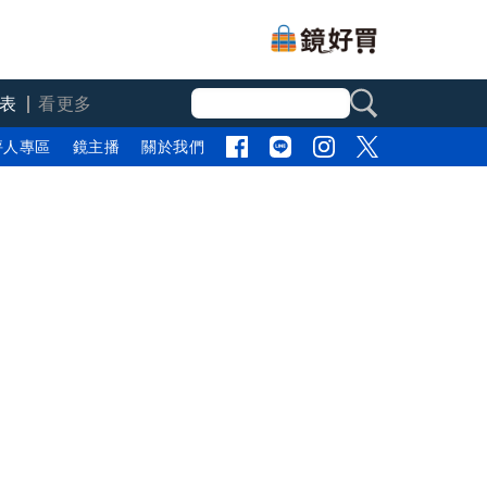
表
看更多
評人專區
鏡主播
關於我們