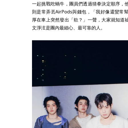
一起挑戰吃蝸牛，團員們透過猜拳決定順序，
則是常弄丟AirPods與錢包，「我好像還蠻
厚在車上突然發出「欸？」一聲，大家就知道
文淨泫是團內最細心、最可靠的人。