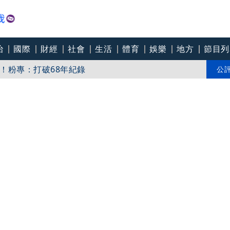
治
國際
財經
社會
生活
體育
娛樂
地方
節目列
！粉專：打破68年紀錄
：將依法求償、捍衛捐款權益
公
掮客」騙慈濟 鉅款全換黃金！竟是他爸「怕贓款被敗