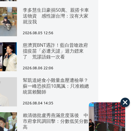
李多慧生日豪捐50萬、親搭卡車
送物資 感性謝台灣：沒有大家
就沒我
2026.08.05 12:56
慈濟買BNT遇詐！藍白昔嗆政府
擋疫苗「必遭天譴」迴力鏢來
了 荒謬語錄一次看
2026.08.06 22:06
幫凱道絕食小雞量血壓遭檢舉？
蘇一峰恐挨罰10萬諷：只准賴總
統當賴醫師
2026.08.04 14:35
賴清德批盧秀燕滿意度落後 中
市府拿民調回擊：分數低笑分數
高