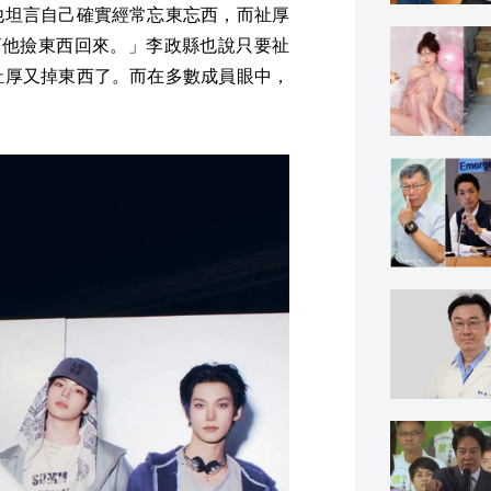
他坦言自己確實經常忘東忘西，而祉厚
常幫他撿東西回來。」李政縣也說只要祉
祉厚又掉東西了。而在多數成員眼中，