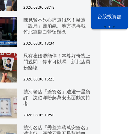
2026.08.06 08:18
漢光42演習
台股投資熱
陳見賢不只心痛還很怒！疑遭
「設局」難消氣、地方拱再戰
竹北靠攏白營留懸念
2026.08.05 18:34
只有崔始源能停！本尊好奇找上
門親問：停車可以嗎 新北店員
粉樂壞
2026.08.06 16:25
饒河老店「蓋簽名」遭灌一星負
評 沈伯洋盼蔣萬安出面勸支持
者
2026.08.05 13:50
饒河名店「秀蓋掉蔣萬安簽名」
遭出征 網號召刷五星幫補血