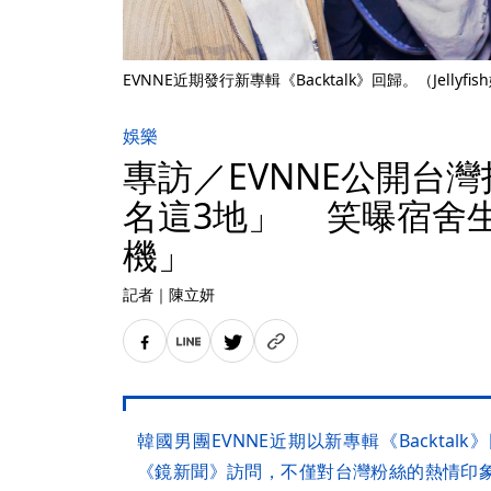
EVNNE近期發行新專輯《Backtalk》回歸。（Jellyfi
娛樂
專訪／EVNNE公開台
名這3地」 笑曝宿舍生
機」
記者
｜
陳立妍
韓國男團EVNNE近期以新專輯《Backta
《鏡新聞》訪問，不僅對台灣粉絲的熱情印