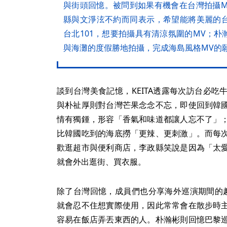
與街頭回憶。被問到如果有機會在台灣拍攝MV
縣與文淨泫不約而同表示，希望能將美麗的
台北101，想要拍攝具有清涼氛圍的MV；
與海灘的度假勝地拍攝，完成海島風格MV的
談到台灣美食記憶，KEITA透露每次訪台必
與朴祉厚則對台灣芒果念念不忘，即使回到韓
情有獨鍾，形容「香氣和味道都讓人忘不了」
比韓國吃到的海底撈「更辣、更刺激」。而每
歡逛超市與便利商店，李政縣笑說是因為「太
就會外出逛街、買衣服。
除了台灣回憶，成員們也分享海外巡演期間的趣
就會忍不住想實際使用，因此常常會在散步時
容易在飯店弄丟東西的人。朴瀚彬則回憶巴黎