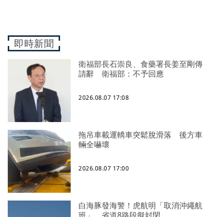
即時新聞
衛福部長石崇良、食藥署長姜至剛傳
請辭 衛福部：不予回應
2026.08.07 17:08
拖吊車載運轎車突鬆脫滑落 後方車
輛全嚇壞
2026.08.07 17:00
白海豚發海警！虎航明「取消沖繩航
班」 省道8路段擬封閉