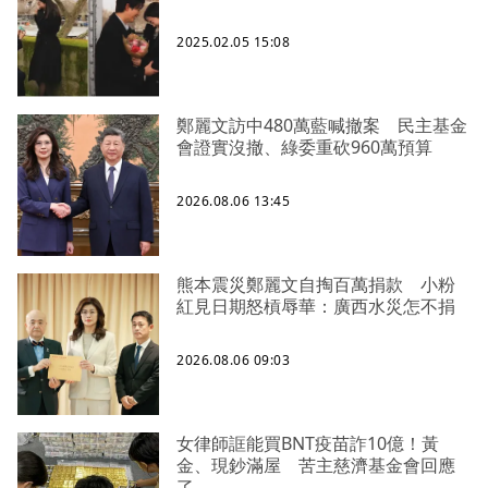
2025.02.05 15:08
鄭麗文訪中480萬藍喊撤案 民主基金
會證實沒撤、綠委重砍960萬預算
2026.08.06 13:45
熊本震災鄭麗文自掏百萬捐款 小粉
紅見日期怒槓辱華：廣西水災怎不捐
2026.08.06 09:03
女律師誆能買BNT疫苗詐10億！黃
金、現鈔滿屋 苦主慈濟基金會回應
了