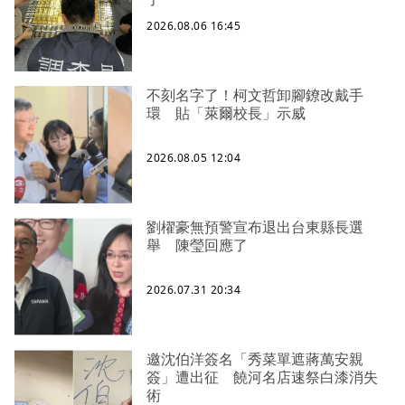
2026.08.06 16:45
不刻名字了！柯文哲卸腳鐐改戴手
環 貼「萊爾校長」示威
2026.08.05 12:04
劉櫂豪無預警宣布退出台東縣長選
舉 陳瑩回應了
2026.07.31 20:34
邀沈伯洋簽名「秀菜單遮蔣萬安親
簽」遭出征 饒河名店速祭白漆消失
術