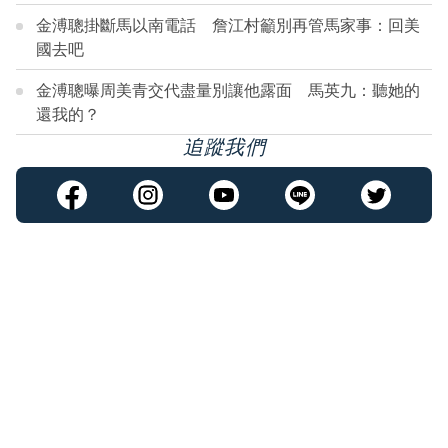
金溥聰掛斷馬以南電話 詹江村籲別再管馬家事：回美
國去吧
金溥聰曝周美青交代盡量別讓他露面 馬英九：聽她的
還我的？
追蹤我們