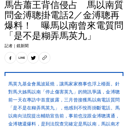
馬告蕭王背信侵占 馬以南質
問金溥聰掛電話2／金溥聰再
爆料！ 曝馬以南曾來電質問
「是不是糊弄馬英九」
記者
｜
鏡新聞
馬英九基金會風波延燒，讓馬家家務事也浮上檯面。針
對馬大姊馬以南「停止傷害英九」的簡訊爭議，金溥聰
前一天在專訪中首度披露，三月曾接獲馬以南電話質問
「是不是在糊弄馬英九」，他感到不悅而掛斷電話。馬
以南向法院提出輔助宣告前，事前也沒跟金溥聰溝通，
金溥聰還爆料，是到法院查完確定是馬以南，馬以南才