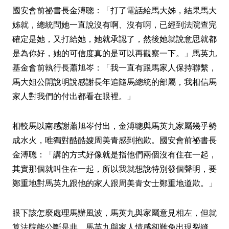
國安會前祕書長金溥聰：「打了電話給馬大姊，結果馬大
姊就，總統問她一直說沒有啊、沒有啊，已經到法院查完
確定是她，又打給她，她就承認了，然後她就說意思就都
是為你好，她的可信度真的是可以再觀察一下。」馬英九
基金會前執行長蕭旭岑：「我一直有跟馬家人保持聯繫，
馬大姐公開說明說感謝長年追隨馬總統的部屬，我相信馬
家人對我們的付出都看在眼裡。」
相較馬以南感謝蕭旭岑付出，金溥聰與馬英九家屬幾乎勢
成水火，唯獨對酷酷嫂周美青感到抱歉。國安會前祕書長
金溥聰：「講的方式好像就是指他們兩個沒有住在一起，
其實那個就叫住在一起，所以我就想說特別發個聲明，要
鄭重地對馬英九跟他的家人跟周美青女士鄭重地道歉。」
眼下該怎麼處理馬辦風波，馬英九與家屬意見相左，但就
算法院能公斷是非，馬英九與家人情感卻難免出現裂縫。