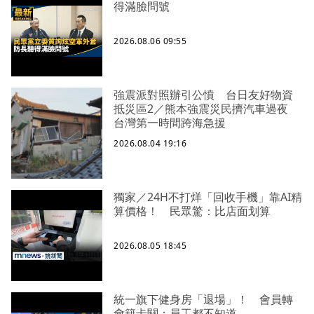
得滿臉問號
2026.08.06 09:55
強震派對照辦引公憤 台日友好物資
抵災區2／熊本強震災民擠汽車過夜
台灣第一時間跨海急援
2026.08.04 19:16
獨家／24H不打烊「回收手機」靠AI精
算價格！ 民眾驚：比店面划算
2026.08.05 18:45
統一旗下健身房「退場」！ 會員轉
會籍卡關：員工都不知道