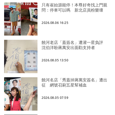
只有崔始源能停！本尊好奇找上門親
問：停車可以嗎 新北店員粉樂壞
2026.08.06 16:25
饒河老店「蓋簽名」遭灌一星負評
沈伯洋盼蔣萬安出面勸支持者
2026.08.05 13:50
饒河名店「秀蓋掉蔣萬安簽名」遭出
征 網號召刷五星幫補血
2026.08.05 07:59