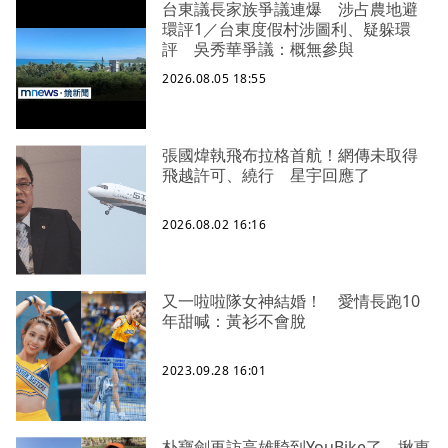
台東議長家族爭議連爆 涉占農地避
環評1／台東度假村涉圖利、疑躲環
評 吳秀華爭議：概無參與
2026.08.05 18:55
張國煒執飛布拉格首航！網傳未取得
飛越許可、繞行 星宇回應了
2026.08.02 16:16
又一啦啦隊女神結婚！ 愛情長跑10
年甜喊：黃衫不會脫
2023.09.28 16:01
朴寶劍再訪高雄騎到YouBike了 揪惠