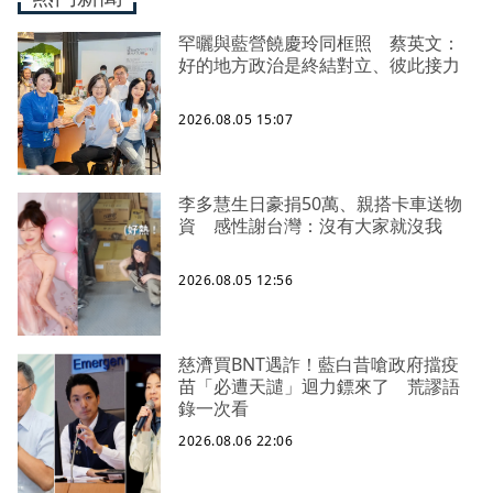
罕曬與藍營饒慶玲同框照 蔡英文：
好的地方政治是終結對立、彼此接力
2026.08.05 15:07
李多慧生日豪捐50萬、親搭卡車送物
資 感性謝台灣：沒有大家就沒我
2026.08.05 12:56
慈濟買BNT遇詐！藍白昔嗆政府擋疫
苗「必遭天譴」迴力鏢來了 荒謬語
錄一次看
2026.08.06 22:06