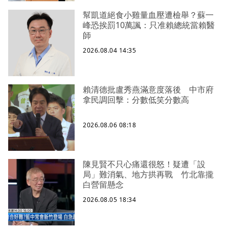
幫凱道絕食小雞量血壓遭檢舉？蘇一
峰恐挨罰10萬諷：只准賴總統當賴醫
師
2026.08.04 14:35
賴清德批盧秀燕滿意度落後 中市府
拿民調回擊：分數低笑分數高
2026.08.06 08:18
陳見賢不只心痛還很怒！疑遭「設
局」難消氣、地方拱再戰 竹北靠攏
白營留懸念
2026.08.05 18:34