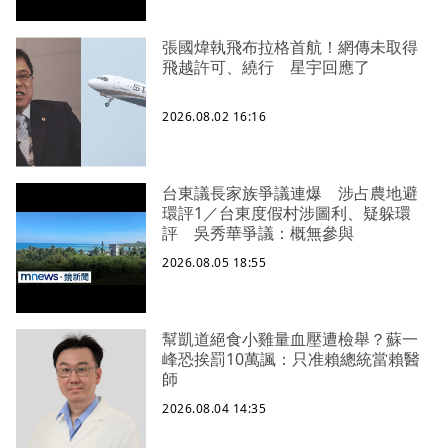
張國煒執飛布拉格首航！網傳未取得
飛越許可、繞行 星宇回應了
2026.08.02 16:16
台東議長家族爭議連爆 涉占農地避
環評1／台東度假村涉圖利、疑躲環
評 吳秀華爭議：概無參與
2026.08.05 18:55
幫凱道絕食小雞量血壓遭檢舉？蘇一
峰恐挨罰10萬諷：只准賴總統當賴醫
師
2026.08.04 14:35