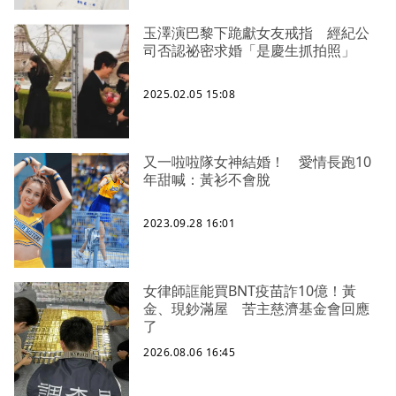
玉澤演巴黎下跪獻女友戒指 經紀公
司否認祕密求婚「是慶生抓拍照」
2025.02.05 15:08
又一啦啦隊女神結婚！ 愛情長跑10
年甜喊：黃衫不會脫
2023.09.28 16:01
女律師誆能買BNT疫苗詐10億！黃
金、現鈔滿屋 苦主慈濟基金會回應
了
2026.08.06 16:45