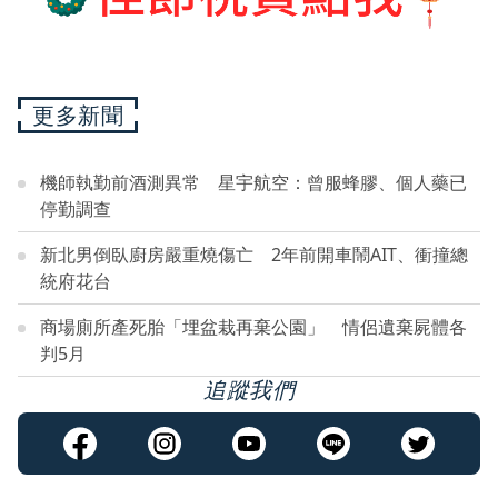
更多新聞
機師執勤前酒測異常 星宇航空：曾服蜂膠、個人藥已
停勤調查
新北男倒臥廚房嚴重燒傷亡 2年前開車鬧AIT、衝撞總
統府花台
商場廁所產死胎「埋盆栽再棄公園」 情侶遺棄屍體各
判5月
追蹤我們