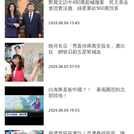
鄭麗文訪中480萬藍喊撤案 民主基金
會證實沒撤、綠委重砍960萬預算
2026.08.06 13:45
饒河名店「秀蓋掉蔣萬安簽名」遭出
征 網號召刷五星幫補血
2026.08.05 07:59
白海豚直衝中國？！ 暴風圈恐削北
部陸地！
2026.08.06 19:55
慈濟買疫苗遭詐！昔遭轟擋疫苗 陳