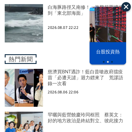
白海豚路徑又南修！ 海警範圍擴增
到「東北部海面」
2026.08.07 22:22
漢光42演習
台股投資熱
熱門新聞
慈濟買BNT遇詐！藍白昔嗆政府擋疫
苗「必遭天譴」迴力鏢來了 荒謬語
錄一次看
2026.08.06 22:06
罕曬與藍營饒慶玲同框照 蔡英文：
好的地方政治是終結對立、彼此接力