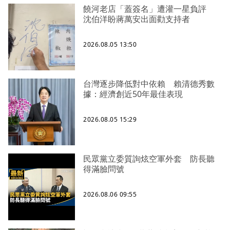
饒河老店「蓋簽名」遭灌一星負評
沈伯洋盼蔣萬安出面勸支持者
2026.08.05 13:50
台灣逐步降低對中依賴 賴清德秀數
據：經濟創近50年最佳表現
2026.08.05 15:29
民眾黨立委質詢炫空軍外套 防長聽
得滿臉問號
2026.08.06 09:55