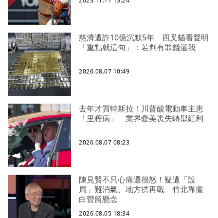
2023.11.11 13:24
慈濟遭詐10億沉默5年 四叉貓看聲明
「重點就這句」：若判有罪錢還我
2026.08.07 10:49
去年才買特斯拉！川普酸電動車主患
「里程病」 業界憂美喪失轉型紅利
2026.08.07 08:23
陳見賢不只心痛還很怒！疑遭「設
局」難消氣、地方拱再戰 竹北靠攏
白營留懸念
2026.08.05 18:34