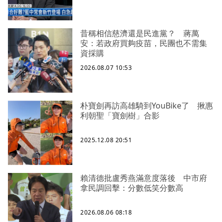
昔稱相信慈濟還是民進黨？ 蔣萬
安：若政府買夠疫苗，民團也不需集
資採購
2026.08.07 10:53
朴寶劍再訪高雄騎到YouBike了 揪惠
利朝聖「寶劍樹」合影
2025.12.08 20:51
賴清德批盧秀燕滿意度落後 中市府
拿民調回擊：分數低笑分數高
2026.08.06 08:18