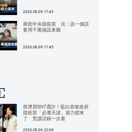
2026.08.09 17:45
蔣批中央擋疫苗 沈：說一個謊
要用千萬個謊來圓
2026.08.09 17:45
聞
慈濟買BNT遇詐！藍白昔嗆政府
擋疫苗「必遭天譴」迴力鏢來
了 荒謬語錄一次看
2026.08.06 22:06