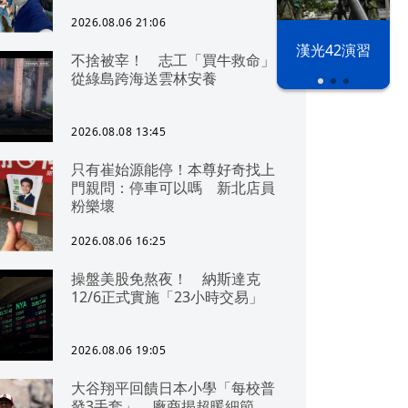
2026.08.06 21:06
漢光42演習
不捨被宰！ 志工「買牛救命」
從綠島跨海送雲林安養
2026.08.08 13:45
只有崔始源能停！本尊好奇找上
門親問：停車可以嗎 新北店員
粉樂壞
2026.08.06 16:25
操盤美股免熬夜！ 納斯達克
12/6正式實施「23小時交易」
2026.08.06 19:05
大谷翔平回饋日本小學「每校普
發3手套」 廠商揭超暖細節