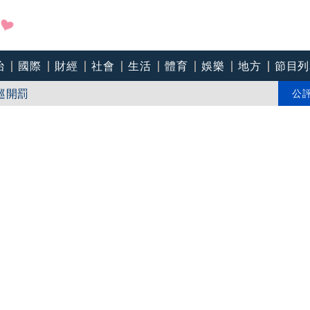
女神「伍婉華」歉：口誤
治
國際
財經
社會
生活
體育
娛樂
地方
節目列
巡開罰
公
淹水」 高度快沒過腳踝