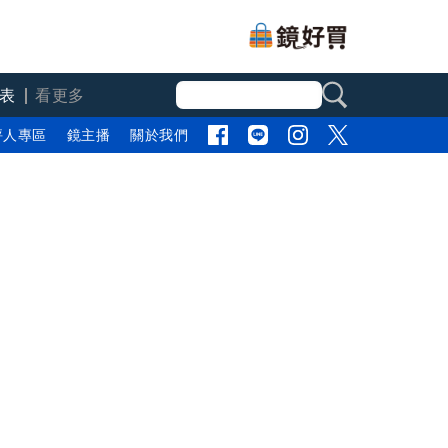
表
看更多
評人專區
鏡主播
關於我們