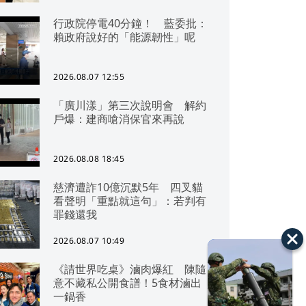
行政院停電40分鐘！ 藍委批：
賴政府說好的「能源韌性」呢
2026.08.07 12:55
「廣川漾」第三次說明會 解約
戶爆：建商嗆消保官來再說
2026.08.08 18:45
慈濟遭詐10億沉默5年 四叉貓
看聲明「重點就這句」：若判有
罪錢還我
2026.08.07 10:49
《請世界吃桌》滷肉爆紅 陳隨
意不藏私公開食譜！5食材滷出
一鍋香