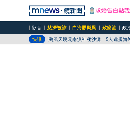
颱風「白海豚」變「白沙屯」！ 氣象
影音
慈濟被詐
白海豚颱風
致癌油
政
颱風天硬闖南澳神秘沙灘 5人違規海
快訊
白海豚受災戶！ Tim哥「辦公室大