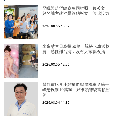
罕曬與藍營饒慶玲同框照 蔡英文：
好的地方政治是終結對立、彼此接力
2026.08.05 15:07
李多慧生日豪捐50萬、親搭卡車送物
資 感性謝台灣：沒有大家就沒我
2026.08.05 12:56
幫凱道絕食小雞量血壓遭檢舉？蘇一
峰恐挨罰10萬諷：只准賴總統當賴醫
師
2026.08.04 14:35