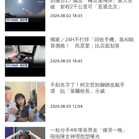
勿擾台2／國造「極音速飛彈」重大突
破 射程2千公里可「直通北京」
2026.08.02 18:35
獨家／24H不打烊「回收手機」靠AI精
算價格！ 民眾驚：比店面划算
2026.08.05 18:45
不刻名字了！柯文哲卸腳鐐改戴手
環 貼「萊爾校長」示威
2026.08.05 12:04
一粒分手4年學長男友「痛哭一晚」
啦啦隊女神理想型曝光