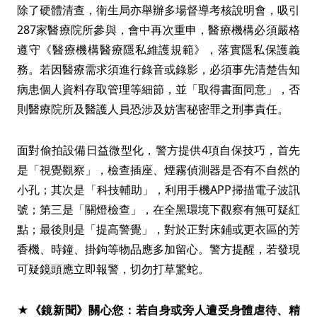
除了硬體清查，衛生局亦舉辦多場督導考核說明會，吸引
287家醫療院所參與，會中再次重申，醫療機構必須嚴格
遵守《醫療機構醫療隱私維護規範》，落實隱私保護義
務。若因醫療需求須進行錄音或錄影，必須事先清楚告知
病患個人資料存取管理等細節，並「取得書面同意」，否
則醫療院所及醫護人員恐涉及妨害秘密罪之刑事責任。
面對偷拍設備日益微型化，警方提供4項自保技巧，首先
是「視覺觀察」，檢查插座、煙霧偵測器是否有不自然的
小孔；其次是「科技輔助」，利用手機APP掃描電子波訊
號；第三是「關燈檢查」，在全黑環境下觀察有無可疑紅
點；最後則是「提高警覺」，對於正對床鋪或更衣區的芳
香機、時鐘、掛鉤等物品應多加留心。警方提醒，若發現
可疑鏡頭應立即報警，切勿打草驚蛇。
★《鏡新聞》關心您：若自身或旁人遭受身體虐待、精