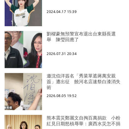
2024.04.17 15:39
劉櫂豪無預警宣布退出台東縣長選
舉 陳瑩回應了
2026.07.31 20:34
邀沈伯洋簽名「秀菜單遮蔣萬安親
簽」遭出征 饒河名店速祭白漆消失
術
2026.08.05 19:52
熊本震災鄭麗文自掏百萬捐款 小粉
紅見日期怒槓辱華：廣西水災怎不捐