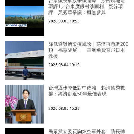
台東議長家族爭議連爆 涉占農地避
環評1／台東度假村涉圖利、疑躲環
評 吳秀華爭議：概無參與
2026.08.05 18:55
降低避難所染疫風險！慈濟再急調200
頂「福慧隔屏」 華航免費直飛日本
救援
2026.08.04 19:10
台灣逐步降低對中依賴 賴清德秀數
據：經濟創近50年最佳表現
2026.08.05 15:29
民眾黨立委質詢炫空軍外套 防長聽