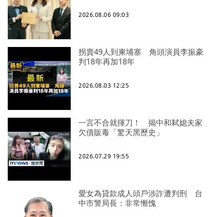
2026.08.06 09:03
拐賣49人到柬埔寨 角頭演員李振豪
判18年再加18年
2026.08.03 12:25
一言不合就揮刀！ 揭中和弒媳夫家
欠債販毒「驚天黑歷史」
2026.07.29 19:55
愛女為貸款成人頭戶涉詐遭判刑 台
中市警局長：非常慚愧