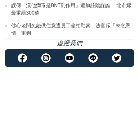
誤傳「漢他病毒是BNT副作用」還加註陰謀論 北市婦
最重罰300萬
佛心老闆免錢供住竟遭員工偷拍勒索 法官斥「未念恩
情」重判
追蹤我們