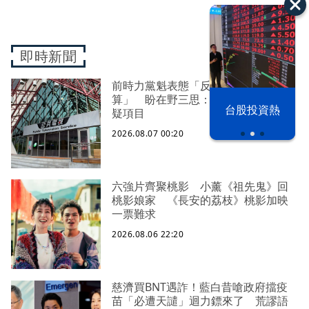
即時新聞
前時力黨魁表態「反對刪公視預
算」 盼在野三思：改凍結處理受質
以色列 穹頂
台股投資熱
疑項目
之下
2026.08.07 00:20
六強片齊聚桃影 小薰《祖先鬼》回
桃影娘家 《長安的荔枝》桃影加映
一票難求
2026.08.06 22:20
慈濟買BNT遇詐！藍白昔嗆政府擋疫
苗「必遭天譴」迴力鏢來了 荒謬語