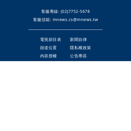
客服專線:
(02)7752-5678
客服信箱:
mnews.cs@mnews.tw
電視節目表
新聞自律
頻道位置
隱私權政策
內容授權
公告專區
整合行銷
©Mirror TV BROADCASTING LTD.
All Rights Reserved.
鏡電視股份有限公司 版權所有
本網頁使用
YouTube API 服務
，詳見
YouTube 服務條款
、
Google 隱私
權與條款
瀏覽此頁面即代表您同意上述授權條款及細則