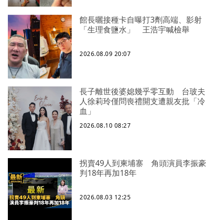
館長曬接種卡自曝打3劑高端、影射
「生理食鹽水」 王浩宇喊檢舉
2026.08.09 20:07
長子離世後婆媳幾乎零互動 台玻夫
人徐莉玲僅問喪禮開支遭親友批「冷
血」
2026.08.10 08:27
拐賣49人到柬埔寨 角頭演員李振豪
判18年再加18年
2026.08.03 12:25