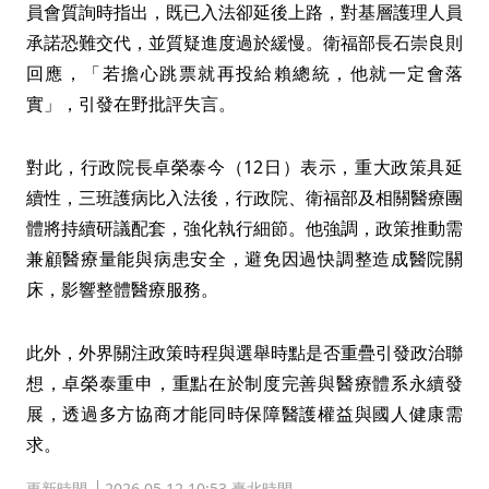
員會質詢時指出，既已入法卻延後上路，對基層護理人員
承諾恐難交代，並質疑進度過於緩慢。衛福部長石崇良則
回應，「若擔心跳票就再投給賴總統，他就一定會落
實」，引發在野批評失言。
對此，行政院長卓榮泰今（12日）表示，重大政策具延
續性，三班護病比入法後，行政院、衛福部及相關醫療團
體將持續研議配套，強化執行細節。他強調，政策推動需
兼顧醫療量能與病患安全，避免因過快調整造成醫院關
床，影響整體醫療服務。
此外，外界關注政策時程與選舉時點是否重疊引發政治聯
想，卓榮泰重申，重點在於制度完善與醫療體系永續發
展，透過多方協商才能同時保障醫護權益與國人健康需
求。
更新時間
2026.05.12 10:53 臺北時間