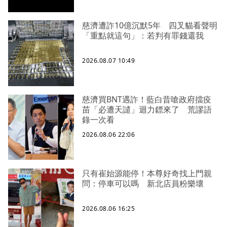
慈濟遭詐10億沉默5年 四叉貓看聲明
「重點就這句」：若判有罪錢還我
2026.08.07 10:49
慈濟買BNT遇詐！藍白昔嗆政府擋疫
苗「必遭天譴」迴力鏢來了 荒謬語
錄一次看
2026.08.06 22:06
只有崔始源能停！本尊好奇找上門親
問：停車可以嗎 新北店員粉樂壞
2026.08.06 16:25