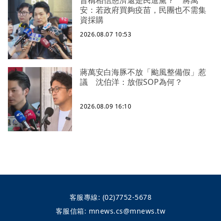
昔稱相信慈濟還是民進黨？ 蔣萬
安：若政府買夠疫苗，民團也不需集
資採購
2026.08.07 10:53
蔣萬安白海豚不放「颱風整備假」惹
議 沈伯洋：放假SOP為何？
2026.08.09 16:10
客服專線:
(02)7752-5678
客服信箱:
mnews.cs@mnews.tw