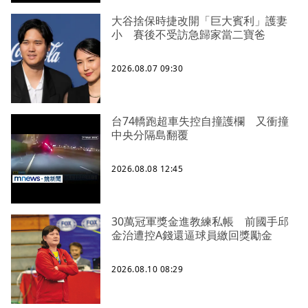
大谷捨保時捷改開「巨大賓利」護妻
小 賽後不受訪急歸家當二寶爸
2026.08.07 09:30
台74轎跑超車失控自撞護欄 又衝撞
中央分隔島翻覆
2026.08.08 12:45
30萬冠軍獎金進教練私帳 前國手邱
金治遭控A錢還逼球員繳回獎勵金
2026.08.10 08:29