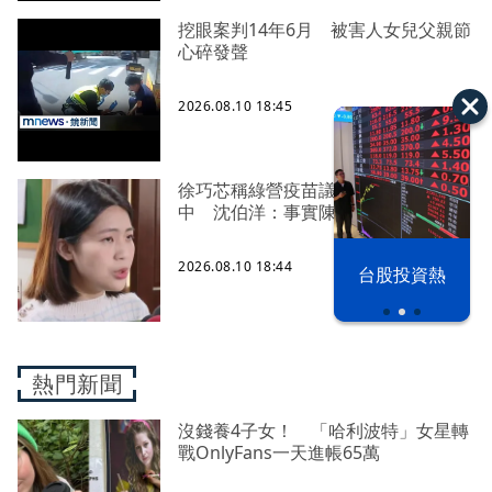
挖眼案判14年6月 被害人女兒父親節
心碎發聲
2026.08.10 18:45
徐巧芯稱綠營疫苗議題「洗白」陳時
中 沈伯洋：事實陳述應該叫平反
2026.08.10 18:44
漢光42演習
台股投資熱
熱門新聞
沒錢養4子女！ 「哈利波特」女星轉
戰OnlyFans一天進帳65萬