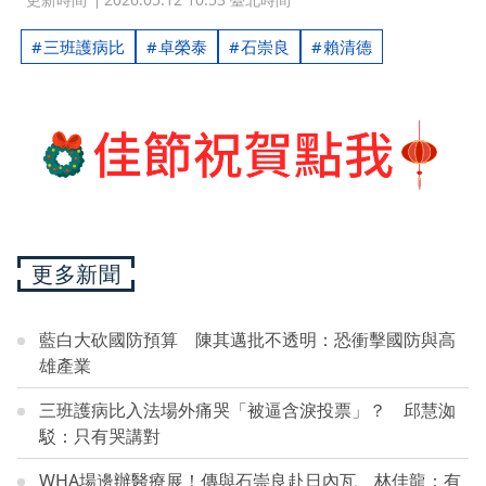
三班護病比
卓榮泰
石崇良
賴清德
更多新聞
藍白大砍國防預算 陳其邁批不透明：恐衝擊國防與高
雄產業
三班護病比入法場外痛哭「被逼含淚投票」？ 邱慧洳
駁：只有哭講對
WHA場邊辦醫療展！傳與石崇良赴日內瓦 林佳龍：有