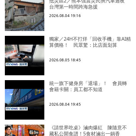
抵災區2／熊本強震災民擠汽車過夜
台灣第一時間跨海急援
2026.08.04 19:16
獨家／24H不打烊「回收手機」靠AI精
算價格！ 民眾驚：比店面划算
2026.08.05 18:45
統一旗下健身房「退場」！ 會員轉
會籍卡關：員工都不知道
2026.08.04 19:45
《請世界吃桌》滷肉爆紅 陳隨意不
藏私公開食譜！5食材滷出一鍋香