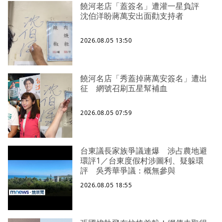
饒河老店「蓋簽名」遭灌一星負評
沈伯洋盼蔣萬安出面勸支持者
2026.08.05 13:50
饒河名店「秀蓋掉蔣萬安簽名」遭出
征 網號召刷五星幫補血
2026.08.05 07:59
台東議長家族爭議連爆 涉占農地避
環評1／台東度假村涉圖利、疑躲環
評 吳秀華爭議：概無參與
2026.08.05 18:55