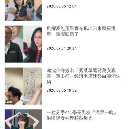
2026.08.05 12:04
劉櫂豪無預警宣布退出台東縣長選
舉 陳瑩回應了
2026.07.31 20:34
邀沈伯洋簽名「秀菜單遮蔣萬安親
簽」遭出征 饒河名店速祭白漆消失
術
2026.08.05 19:52
一粒分手4年學長男友「痛哭一晚」
啦啦隊女神理想型曝光