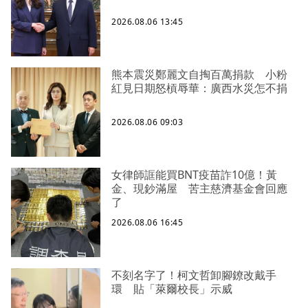
2026.08.06 13:45
熊本震災鄭麗文自掏百萬捐款 小粉
紅見日期怒槓辱華：廣西水災怎不捐
2026.08.06 09:03
女律師誆能買BNT疫苗詐10億！黃
金、現鈔滿屋 苦主慈濟基金會回應
了
2026.08.06 16:45
不刻名字了！柯文哲卸腳鐐改戴手
環 貼「萊爾校長」示威