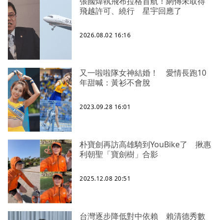
張國煒執飛布拉格首航！網傳未取得
飛越許可、繞行 星宇回應了
2026.08.02 16:16
又一啦啦隊女神結婚！ 愛情長跑10
年甜喊：黃衫不會脫
2023.09.28 16:01
朴寶劍再訪高雄騎到YouBike了 揪惠
利朝聖「寶劍樹」合影
2025.12.08 20:51
台灣逐步降低對中依賴 賴清德秀數