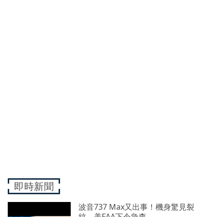
即時新聞
波音737 Max又出事！機身驚見裂
紋 美FAA下令急查