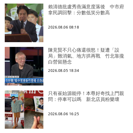
賴清德批盧秀燕滿意度落後 中市府
拿民調回擊：分數低笑分數高
2026.08.06 08:18
陳見賢不只心痛還很怒！疑遭「設
局」難消氣、地方拱再戰 竹北靠攏
白營留懸念
2026.08.05 18:34
只有崔始源能停！本尊好奇找上門親
問：停車可以嗎 新北店員粉樂壞
2026.08.06 16:25