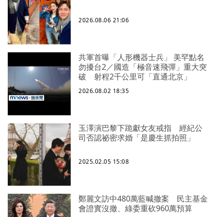
2026.08.06 21:06
共軍首曝「人形機器士兵」 美罕點名
勿擾台2／國造「極音速飛彈」重大突
破 射程2千公里可「直通北京」
2026.08.02 18:35
玉澤演巴黎下跪獻女友戒指 經紀公
司否認祕密求婚「是慶生抓拍照」
2025.02.05 15:08
鄭麗文訪中480萬藍喊撤案 民主基金
會證實沒撤、綠委重砍960萬預算