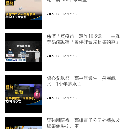
2026.08.07 17:25
慈濟「買疫苗」遭詐10.6億！ 主嫌
李易儒謊稱「曾伴郭台銘赴德談判」
2026.08.07 17:25
傷心父親節！高中畢業生「揪團戲
水」1少年落水亡
2026.08.07 17:25
疑強風釀禍 高雄電子公司外牆拉皮
鷹架倒壓樹、車