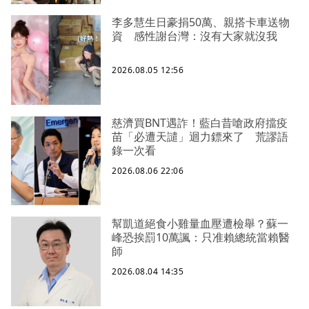
李多慧生日豪捐50萬、親搭卡車送物
資 感性謝台灣：沒有大家就沒我
2026.08.05 12:56
慈濟買BNT遇詐！藍白昔嗆政府擋疫
苗「必遭天譴」迴力鏢來了 荒謬語
錄一次看
2026.08.06 22:06
幫凱道絕食小雞量血壓遭檢舉？蘇一
峰恐挨罰10萬諷：只准賴總統當賴醫
師
2026.08.04 14:35