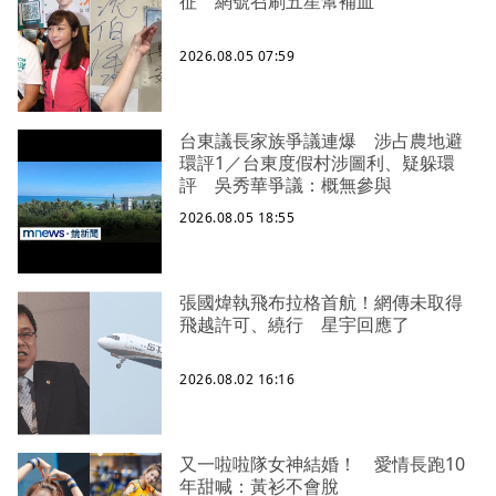
征 網號召刷五星幫補血
2026.08.05 07:59
台東議長家族爭議連爆 涉占農地避
環評1／台東度假村涉圖利、疑躲環
評 吳秀華爭議：概無參與
2026.08.05 18:55
張國煒執飛布拉格首航！網傳未取得
飛越許可、繞行 星宇回應了
2026.08.02 16:16
又一啦啦隊女神結婚！ 愛情長跑10
年甜喊：黃衫不會脫