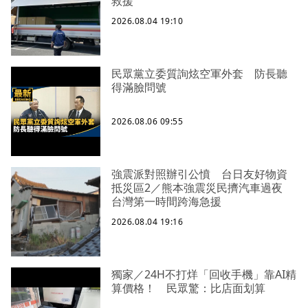
救援
2026.08.04 19:10
民眾黨立委質詢炫空軍外套 防長聽
得滿臉問號
2026.08.06 09:55
強震派對照辦引公憤 台日友好物資
抵災區2／熊本強震災民擠汽車過夜
台灣第一時間跨海急援
2026.08.04 19:16
獨家／24H不打烊「回收手機」靠AI精
算價格！ 民眾驚：比店面划算