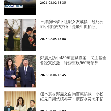
2026.08.02 18:35
玉澤演巴黎下跪獻女友戒指 經紀公
司否認祕密求婚「是慶生抓拍照」
2025.02.05 15:08
鄭麗文訪中480萬藍喊撤案 民主基金
會證實沒撤、綠委重砍960萬預算
2026.08.06 13:45
熊本震災鄭麗文自掏百萬捐款 小粉
紅見日期怒槓辱華：廣西水災怎不捐