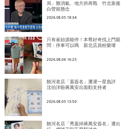
局」難消氣、地方拱再戰 竹北靠攏
白營留懸念
2026.08.05 18:34
只有崔始源能停！本尊好奇找上門親
問：停車可以嗎 新北店員粉樂壞
2026.08.06 16:25
饒河老店「蓋簽名」遭灌一星負評
沈伯洋盼蔣萬安出面勸支持者
2026.08.05 13:50
饒河名店「秀蓋掉蔣萬安簽名」遭出