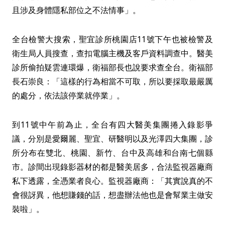
且涉及身體隱私部位之不法情事」。
全台檢警大搜索，聖宜診所桃園店11號下午也被檢警及
衛生局人員搜查，查扣電腦主機及客戶資料調查中。醫美
診所偷拍疑雲連環爆，衛福部長也說要求查全台。衛福部
長石崇良：「這樣的行為相當不可取，所以要採取最嚴厲
的處分，依法該停業就停業」。
到11號中午前為止，全台有四大醫美集團捲入錄影爭
議，分別是愛爾麗、聖宜、研醫明以及光澤四大集團，診
所分布在雙北、桃園、新竹、台中及高雄和台南七個縣
市。診間出現錄影器材的都是醫美居多，合法監視器廠商
私下透露，全憑業者良心。監視器廠商：「其實說真的不
會很訝異，他想賺錢的話，想盡辦法他也是會幫業主做安
裝啦」。