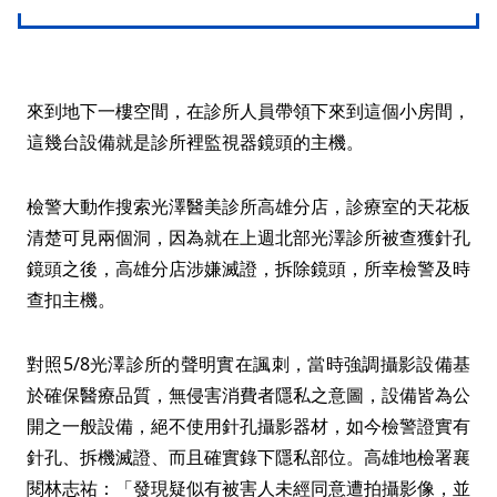
來到地下一樓空間，在診所人員帶領下來到這個小房間，
這幾台設備就是診所裡監視器鏡頭的主機。
檢警大動作搜索光澤醫美診所高雄分店，診療室的天花板
清楚可見兩個洞，因為就在上週北部光澤診所被查獲針孔
鏡頭之後，高雄分店涉嫌滅證，拆除鏡頭，所幸檢警及時
查扣主機。
對照5/8光澤診所的聲明實在諷刺，當時強調攝影設備基
於確保醫療品質，無侵害消費者隱私之意圖，設備皆為公
開之一般設備，絕不使用針孔攝影器材，如今檢警證實有
針孔、拆機滅證、而且確實錄下隱私部位。高雄地檢署襄
閱林志祐：「發現疑似有被害人未經同意遭拍攝影像，並