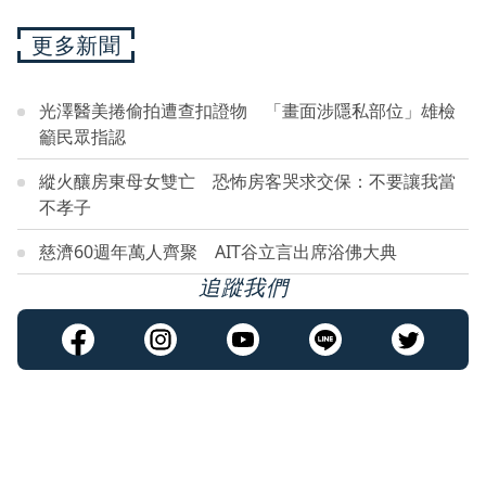
更多新聞
光澤醫美捲偷拍遭查扣證物 「畫面涉隱私部位」雄檢
籲民眾指認
縱火釀房東母女雙亡 恐怖房客哭求交保：不要讓我當
不孝子
慈濟60週年萬人齊聚 AIT谷立言出席浴佛大典
追蹤我們