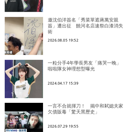
邀沈伯洋簽名「秀菜單遮蔣萬安親
簽」遭出征 饒河名店速祭白漆消失
術
2026.08.05 19:52
一粒分手4年學長男友「痛哭一晚」
啦啦隊女神理想型曝光
2024.04.17 15:39
一言不合就揮刀！ 揭中和弒媳夫家
欠債販毒「驚天黑歷史」
2026.07.29 19:55