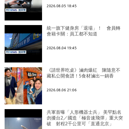
2026.08.05 18:45
統一旗下健身房「退場」！ 會員轉
會籍卡關：員工都不知道
2026.08.04 19:45
《請世界吃桌》滷肉爆紅 陳隨意不
藏私公開食譜！5食材滷出一鍋香
2026.08.06 21:06
共軍首曝「人形機器士兵」 美罕點名
勿擾台2／國造「極音速飛彈」重大突
破 射程2千公里可「直通北京」