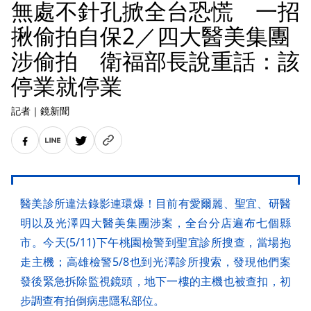
無處不針孔掀全台恐慌 一招
揪偷拍自保2／四大醫美集團
涉偷拍 衛福部長說重話：該
停業就停業
記者
｜
鏡新聞
醫美診所違法錄影連環爆！目前有愛爾麗、聖宜、研醫
明以及光澤四大醫美集團涉案，全台分店遍布七個縣
市。今天(5/11)下午桃園檢警到聖宜診所搜查，當場抱
走主機；高雄檢警5/8也到光澤診所搜索，發現他們案
發後緊急拆除監視鏡頭，地下一樓的主機也被查扣，初
步調查有拍倒病患隱私部位。