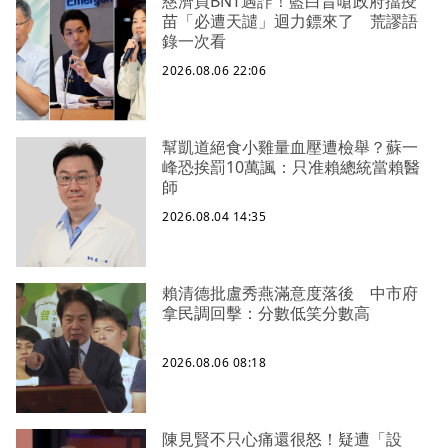
慈濟買BNT遇詐！藍白昔嗆政府擋疫
苗「必遭天譴」迴力鏢來了 荒謬語
錄一次看
2026.08.06 22:06
幫凱道絕食小雞量血壓遭檢舉？蘇一
峰恐挨罰10萬諷：只准賴總統當賴醫
師
2026.08.04 14:35
賴清德批盧秀燕滿意度落後 中市府
拿民調回擊：分數低笑分數高
2026.08.06 08:18
陳見賢不只心痛還很怒！疑遭「設