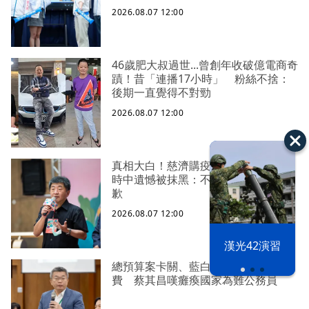
2026.08.07 12:00
46歲肥大叔過世...曾創年收破億電商奇
蹟！昔「連播17小時」 粉絲不捨：
後期一直覺得不對勁
2026.08.07 12:00
真相大白！慈濟購疫苗遭詐10億 陳
時中遺憾被抹黑：不實指控的人應道
歉
2026.08.07 12:00
漢光42演習
總預算案卡關、藍白提案凍刪業務
費 蔡其昌嘆癱瘓國家為難公務員