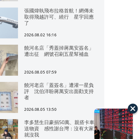
張國煒執飛布拉格首航！網傳未
取得飛越許可、繞行 星宇回應
了
2026.08.02 16:16
饒河名店「秀蓋掉蔣萬安簽名」
遭出征 網號召刷五星幫補血
2026.08.05 07:59
饒河老店「蓋簽名」遭灌一星負
評 沈伯洋盼蔣萬安出面勸支持
者
2026.08.05 13:50
李多慧生日豪捐50萬、親搭卡車
送物資 感性謝台灣：沒有大家
就沒我