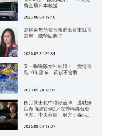
費直飛日本救援
2026.08.04 19:10
劉櫂豪無預警宣布退出台東縣長
選舉 陳瑩回應了
2026.07.31 20:34
又一啦啦隊女神結婚！ 愛情長
跑10年甜喊：黃衫不會脫
2023.09.28 16:01
四月就出包中聯涉蓋牌 邁喊無
良廠商讓它倒2／盧秀燕轟台糖
吃案、中央蓋牌 府方：毒油一
直在台中
2026.08.04 13:07