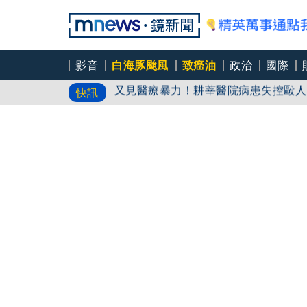
影音
白海豚颱風
致癌油
政治
國際
又見醫療暴力！耕莘醫院病患失控毆人
快訊
「真羨慕年輕人被摸幾下就XX」曾出
響才停
黎智英重判20年後！港府突宣布終止