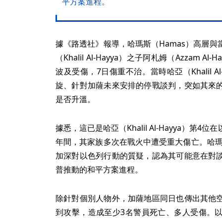
平方案進程。
據《路透社》報導，哈瑪斯（Hamas）高層
（Khalil Al-Hayya）之子阿札姆（Azzam 
波及受傷，7日傷重不治。當時哈亞（Khalil A
旋、針對加薩未來安排的停戰談判，突如其來
是否升溫。
據悉，這已是哈亞（Khalil Al-Hayya）
年間，其家族多次在戰火中遭受重大傷亡。哈瑪
加深對以色列行動的質疑，認為其可能意在對
普推動的和平方案進程。
除針對個別人物外，加薩地區同日也傳出其他
到攻擊，造成至少3名警員死亡、多人受傷。