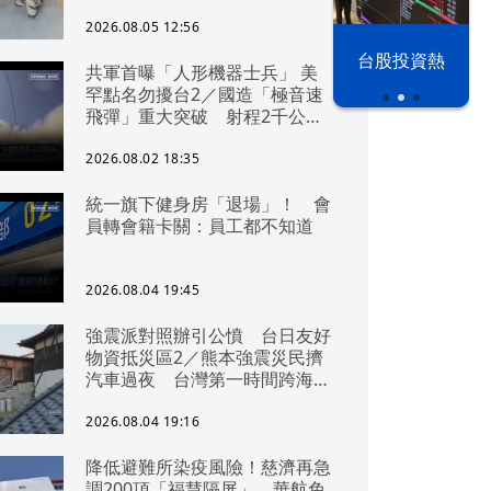
2026.08.05 12:56
以色列 穹頂
台股投資熱
共軍首曝「人形機器士兵」 美
之下
罕點名勿擾台2／國造「極音速
飛彈」重大突破 射程2千公里
可「直通北京」
2026.08.02 18:35
統一旗下健身房「退場」！ 會
員轉會籍卡關：員工都不知道
2026.08.04 19:45
強震派對照辦引公憤 台日友好
物資抵災區2／熊本強震災民擠
汽車過夜 台灣第一時間跨海急
援
2026.08.04 19:16
降低避難所染疫風險！慈濟再急
調200頂「福慧隔屏」 華航免