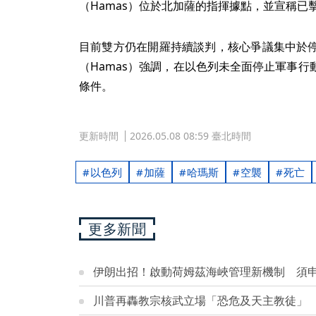
（Hamas）位於北加薩的指揮據點，並宣稱已
目前雙方仍在開羅持續談判，核心爭議集中於
（Hamas）強調，在以色列未全面停止軍事
條件。
更新時間
2026.05.08 08:59 臺北時間
以色列
加薩
哈瑪斯
空襲
死亡
更多新聞
伊朗出招！啟動荷姆茲海峽管理新機制 須
川普再轟教宗核武立場「恐危及天主教徒」