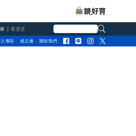
表
看更多
評人專區
鏡主播
關於我們