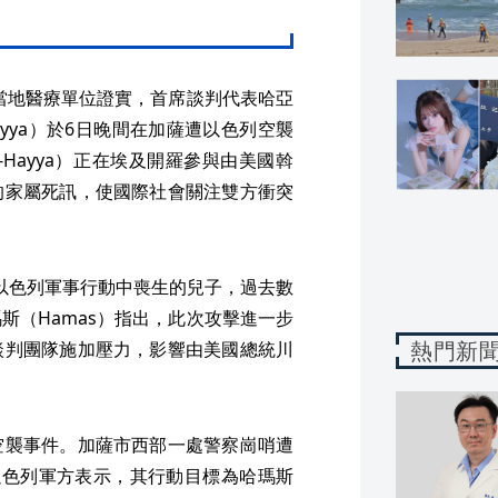
與當地醫療單位證實，首席談判代表哈亞
Al-Hayya）於6日晚間在加薩遭以色列空襲
l-Hayya）正在埃及開羅參與由美國斡
的家屬死訊，使國際社會關注雙方衝突
第4位在以色列軍事行動中喪生的兒子，過去數
斯（Hamas）指出，此次攻擊進一步
熱門新
談判團隊施加壓力，影響由美國總統川
空襲事件。加薩市西部一處警察崗哨遭
以色列軍方表示，其行動目標為哈瑪斯