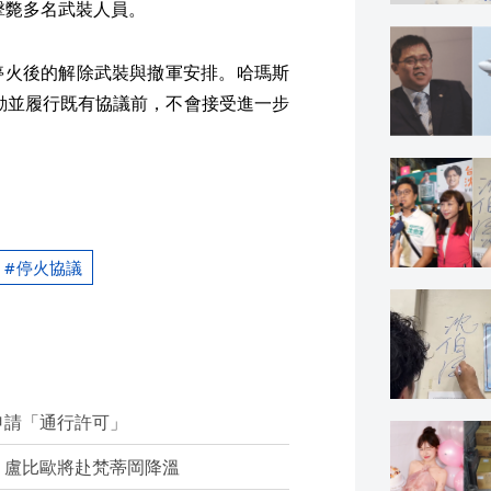
擊斃多名武裝人員。
停火後的解除武裝與撤軍安排。哈瑪斯
行動並履行既有協議前，不會接受進一步
停火協議
申請「通行許可」
 盧比歐將赴梵蒂岡降溫