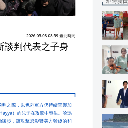
即時新
2026.05.08 08:59 臺北時間
斯談判代表之子身
火談判之際，以色列軍方仍持續空襲加
l-Hayya）的兒子在攻擊中喪生。哈瑪
政治讓步，該攻擊恐影響美方斡旋的和