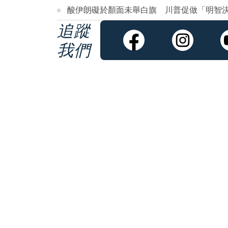
酸伊朗礙於顏面未舉白旗 川普促做「明智
追蹤
我們