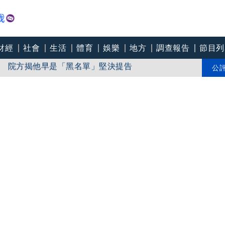
財經
社會
生活
體育
娛樂
地方
調查報告
節目列
 院方揭他早是「黑名單」堅決提告
書狂立人設！名醫爆性侵男病患 逼口交到接小孩鬧鐘
公
《壹傳媒》調查 理由曝光