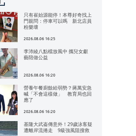
聞
只有崔始源能停！本尊好奇找上
門親問：停車可以嗎 新北店員
粉樂壞
2026.08.06 16:25
李沛綾八點檔放風中 攜兒女獻
藝陪做公益
2026.08.06 16:20
營養午餐廚餘給弱勢？蔣萬安急
喊「不會這樣做」 教育局也回
應了
2026.08.06 16:20
基隆大武崙傳意外！29歲泳客疑
遭離岸流捲走 9級強風阻搜救