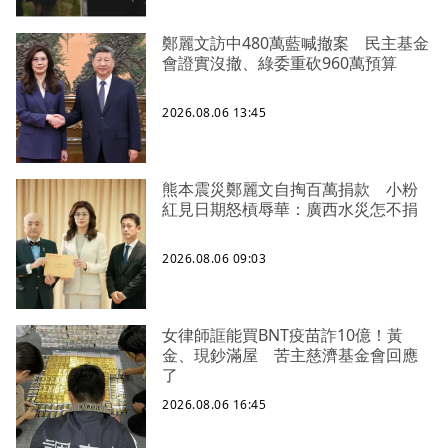
鄭麗文訪中480萬藍喊撤案 民主基金
會證實沒撤、綠委重砍960萬預算
2026.08.06 13:45
熊本震災鄭麗文自掏百萬捐款 小粉
紅見日期怒槓辱華：廣西水災怎不捐
2026.08.06 09:03
女律師誆能買BNT疫苗詐10億！黃
金、現鈔滿屋 苦主慈濟基金會回應
了
2026.08.06 16:45