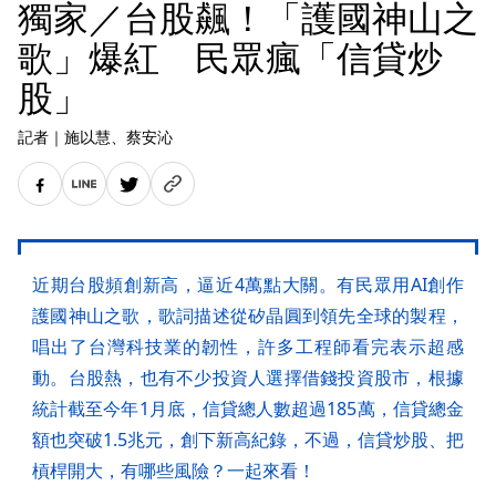
獨家／台股飆！「護國神山之
歌」爆紅 民眾瘋「信貸炒
股」
記者
｜
施以慧
、蔡安沁
近期台股頻創新高，逼近4萬點大關。有民眾用AI創作
護國神山之歌，歌詞描述從矽晶圓到領先全球的製程，
唱出了台灣科技業的韌性，許多工程師看完表示超感
動。台股熱，也有不少投資人選擇借錢投資股市，根據
統計截至今年1月底，信貸總人數超過185萬，信貸總金
額也突破1.5兆元，創下新高紀錄，不過，信貸炒股、把
槓桿開大，有哪些風險？一起來看！