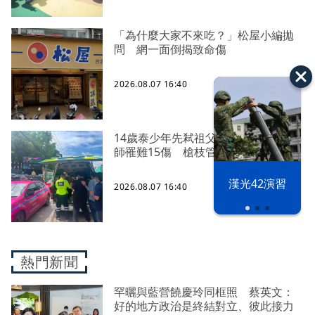
「為什麼大家不來吃？」松屋小編拋
問 網一面倒揭致命傷
2026.08.07 16:40
14歲泰少年先弒祖父母再血洗校園！5
師罹難15傷 槍枝管制受質疑
漢光42演習
2026.08.07 16:40
熱門新聞
罕曬與藍營饒慶玲同框照 蔡英文：
好的地方政治是終結對立、彼此接力