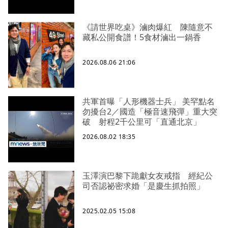
《請世界吃桌》滷肉爆紅 陳隨意不
藏私公開食譜！5食材滷出一鍋香
2026.08.06 21:06
共軍首曝「人形機器士兵」 美罕點名
勿擾台2／國造「極音速飛彈」重大突
破 射程2千公里可「直通北京」
2026.08.02 18:35
玉澤演巴黎下跪獻女友戒指 經紀公
司否認祕密求婚「是慶生抓拍照」
2025.02.05 15:08