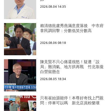
2026.08.04 14:35
賴清德批盧秀燕滿意度落後 中市府
拿民調回擊：分數低笑分數高
2026.08.06 08:18
陳見賢不只心痛還很怒！疑遭「設
局」難消氣、地方拱再戰 竹北靠攏
白營留懸念
2026.08.05 18:34
只有崔始源能停！本尊好奇找上門親
問：停車可以嗎 新北店員粉樂壞