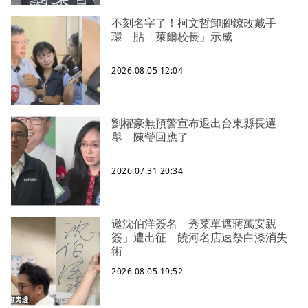
不刻名字了！柯文哲卸腳鐐改戴手
環 貼「萊爾校長」示威
2026.08.05 12:04
劉櫂豪無預警宣布退出台東縣長選
舉 陳瑩回應了
2026.07.31 20:34
邀沈伯洋簽名「秀菜單遮蔣萬安親
簽」遭出征 饒河名店速祭白漆消失
術
2026.08.05 19:52