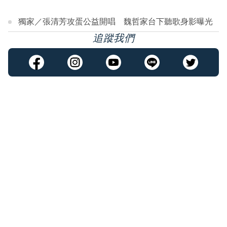
獨家／張清芳攻蛋公益開唱 魏哲家台下聽歌身影曝光
追蹤我們