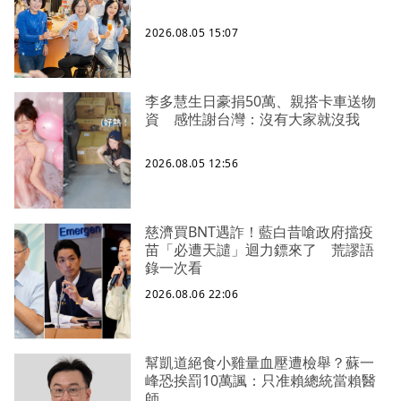
2026.08.05 15:07
李多慧生日豪捐50萬、親搭卡車送物
資 感性謝台灣：沒有大家就沒我
2026.08.05 12:56
慈濟買BNT遇詐！藍白昔嗆政府擋疫
苗「必遭天譴」迴力鏢來了 荒謬語
錄一次看
2026.08.06 22:06
幫凱道絕食小雞量血壓遭檢舉？蘇一
峰恐挨罰10萬諷：只准賴總統當賴醫
師