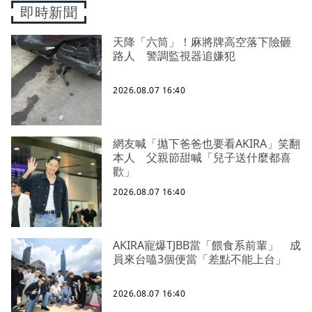
即時新聞
天降「六筒」！麻將牌高空落下險砸
路人 警調監視器追嫌犯
2026.08.07 16:40
網友喊「拋下爸爸也要看AKIRA」笑翻
本人 父親節甜喊「兒子送什麼都喜
歡」
2026.08.07 16:40
AKIRA寵爆TJBB當「餵食系前輩」 成
員來台嗑3個便當「差點不能上台」
2026.08.07 16:40