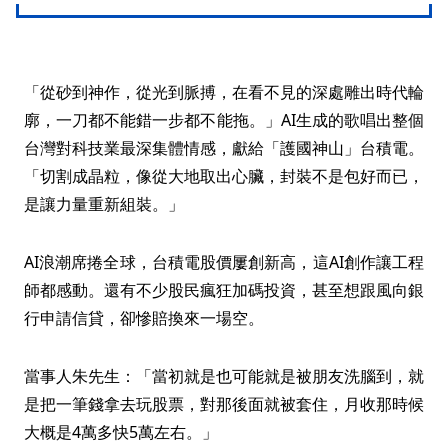
「從砂到神作，從光到脈搏，在看不見的深處雕出時代輪
廓，一刀都不能錯一步都不能拖。」AI生成的歌唱出整個
台灣對科技業最深集體情感，獻給「護國神山」台積電。
「切割成晶粒，像從大地取出心臟，封裝不是包好而已，
是讓力量重新組裝。」
AI浪潮席捲全球，台積電股價屢創新高，這AI創作讓工程
師都感動。還有不少股民瘋狂加碼投資，甚至想跟風向銀
行申請信貸，卻慘賠換來一場空。
當事人朱先生：「當初就是也可能就是被朋友洗腦到，就
是把一筆錢拿去玩股票，對那後面就被套住，月收那時候
大概是4萬多快5萬左右。」