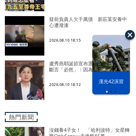
疑前負責人欠千萬債 新莊某安養中
心遭潑漆
2026.08.10 18:15
盧秀燕耶誕節宣布選總統？ 葉元之
斷言「必然」：因為任期到當天
漢光42演習
2026.08.10 18:12
熱門新聞
沒錢養4子女！ 「哈利波特」女星轉