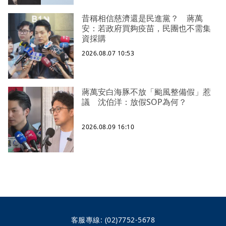
昔稱相信慈濟還是民進黨？ 蔣萬
安：若政府買夠疫苗，民團也不需集
資採購
2026.08.07 10:53
蔣萬安白海豚不放「颱風整備假」惹
議 沈伯洋：放假SOP為何？
2026.08.09 16:10
客服專線:
(02)7752-5678