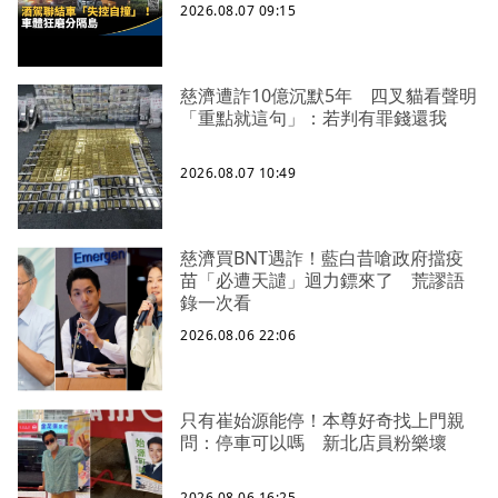
2026.08.07 09:15
慈濟遭詐10億沉默5年 四叉貓看聲明
「重點就這句」：若判有罪錢還我
2026.08.07 10:49
慈濟買BNT遇詐！藍白昔嗆政府擋疫
苗「必遭天譴」迴力鏢來了 荒謬語
錄一次看
2026.08.06 22:06
只有崔始源能停！本尊好奇找上門親
問：停車可以嗎 新北店員粉樂壞
2026.08.06 16:25