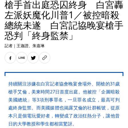
槍手首出庭恐囚終身 白宮轟
左派妖魔化川普1／被控暗殺
總統未遂 白宮記協晚宴槍手
恐判「終身監禁」
記者
｜
王迦證
、朱嘉琳
持續關注涉嫌在白宮記者協會晚宴會場外、開槍的31歲
槍手艾倫，美東時間27日首度出庭。他被控「企圖暗殺
美國總統」等3項刑事罪名，一旦罪名成立，最高可判
處終身監禁。而美國媒體也揭露艾倫的社群帳號，從原
本只是個電玩愛好者，轉變成了政治狂熱分子，讓他昔
日的大學教授和學生都相當驚訝。