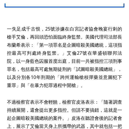
一失足成千古恨，25號涉嫌在白宮記者協會晚宴行刺的
槍手艾倫，再回頭恐怕面臨終身監禁。美國代理司法部長
布蘭希表示：「第一項罪名是企圖暗殺美國總統，這項指
控最高可判處終身監禁。」艾倫27號在華盛頓聯邦法
院，以一身藍色囚服首度出庭，目前一共被指控三項刑事
罪名，包括最高可處無期徒刑的「試圖暗殺美國總統」，
以及分別各10年刑期的「跨州運輸槍枝彈藥並意圖犯下
重罪」與「在暴力犯罪過程中開槍」。
不過檢察官表示不會輕饒，檢察官皮洛表示：「隨著調查
持續展開，還會提出更多指控。但請不要搞錯，這就是一
起企圖暗殺美國總統的案件。」皮洛在聽證會後的記者會
上，展示了艾倫當天身上所攜帶的武器，其中就包括一把