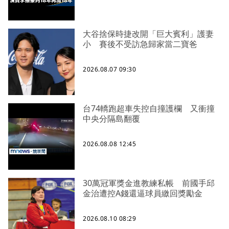
大谷捨保時捷改開「巨大賓利」護妻
小 賽後不受訪急歸家當二寶爸
2026.08.07 09:30
台74轎跑超車失控自撞護欄 又衝撞
中央分隔島翻覆
2026.08.08 12:45
30萬冠軍獎金進教練私帳 前國手邱
金治遭控A錢還逼球員繳回獎勵金
2026.08.10 08:29