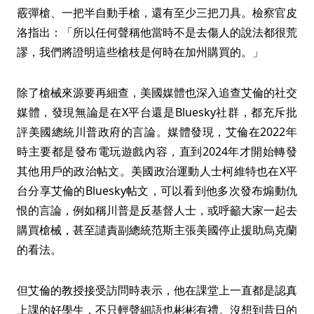
霰彈槍、一把半自動手槍，還有至少三把刀具。檢察官皮
洛指出：「所以任何聲稱他當時不是去傷人的說法都很荒
謬，我們將證明這些槍枝是何時在加州購買的。」
除了槍械來源要再細查，美國媒體也深入追查艾倫的社交
媒體，發現無論是在X平台還是Bluesky社群，都充斥批
評美國總統川普政府的言論。媒體發現，艾倫在2022年
時主要都是發布電玩遊戲內容，直到2024年才開始轉發
其他用戶的政治帖文。美國政治運動人士柯維特也在X平
台分享艾倫的Bluesky帖文，可以看到他多次發布煽動仇
恨的言論，例如稱川普是反基督人士，或呼籲大家一起去
購買槍械，甚至譴責副總統范斯主張美國停止援助烏克蘭
的看法。
但艾倫的教授接受訪問時表示，他在課堂上一直都是認真
上課的好學生，不只輕聲細語也彬彬有禮。沒想到昔日的