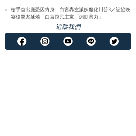
槍手首出庭恐囚終身 白宮轟左派妖魔化川普3／記協晚
宴槍擊案延燒 白宮控民主黨「煽動暴力」
追蹤我們