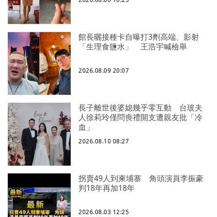
館長曬接種卡自曝打3劑高端、影射
「生理食鹽水」 王浩宇喊檢舉
2026.08.09 20:07
長子離世後婆媳幾乎零互動 台玻夫
人徐莉玲僅問喪禮開支遭親友批「冷
血」
2026.08.10 08:27
拐賣49人到柬埔寨 角頭演員李振豪
判18年再加18年
2026.08.03 12:25