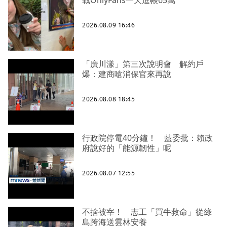
戰OnlyFans一天進帳65萬
2026.08.09 16:46
「廣川漾」第三次說明會 解約戶
爆：建商嗆消保官來再說
2026.08.08 18:45
行政院停電40分鐘！ 藍委批：賴政
府說好的「能源韌性」呢
2026.08.07 12:55
不捨被宰！ 志工「買牛救命」從綠
島跨海送雲林安養