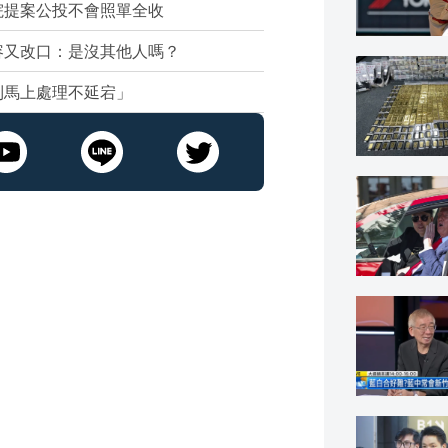
院提案公投不會照單全收
容又改口：是沒其他人嗎？
到馬上處理不延宕」