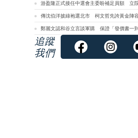
游盈隆正式接任中選會主委盼補足員額 立
傳沈伯洋披綠袍選北市 柯文哲先誇黃金陣
鄭麗文認和谷立言談軍購 保證「發價書一
追蹤
我們