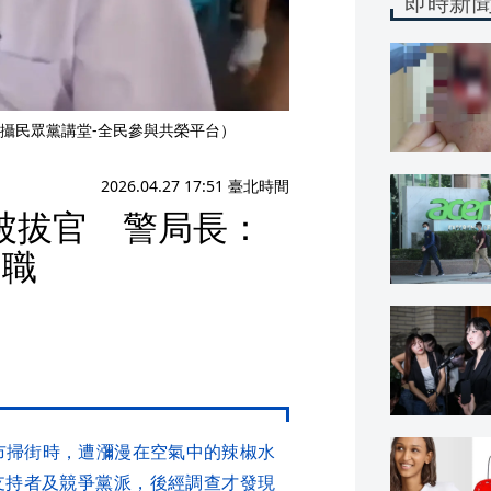
即時新
攝民眾黨講堂-全民參與共榮平台）
2026.04.27 17:51 臺北時間
被拔官 警局長：
調職
市掃街時，遭瀰漫在空氣中的辣椒水
支持者及競爭黨派，後經調查才發現