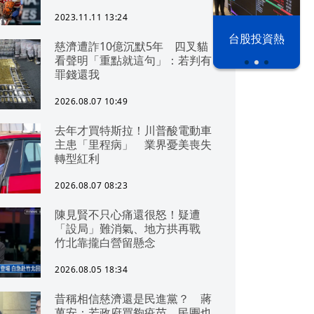
2023.11.11 13:24
漢光42演習
台股投資熱
慈濟遭詐10億沉默5年 四叉貓
看聲明「重點就這句」：若判有
罪錢還我
2026.08.07 10:49
去年才買特斯拉！川普酸電動車
主患「里程病」 業界憂美喪失
轉型紅利
2026.08.07 08:23
陳見賢不只心痛還很怒！疑遭
「設局」難消氣、地方拱再戰
竹北靠攏白營留懸念
2026.08.05 18:34
昔稱相信慈濟還是民進黨？ 蔣
萬安：若政府買夠疫苗，民團也