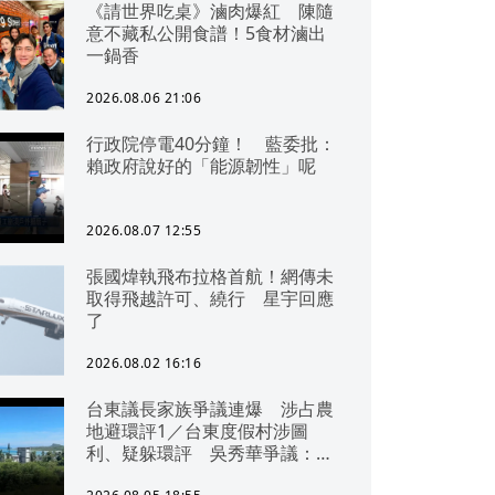
《請世界吃桌》滷肉爆紅 陳隨
意不藏私公開食譜！5食材滷出
一鍋香
2026.08.06 21:06
行政院停電40分鐘！ 藍委批：
賴政府說好的「能源韌性」呢
2026.08.07 12:55
張國煒執飛布拉格首航！網傳未
取得飛越許可、繞行 星宇回應
了
2026.08.02 16:16
台東議長家族爭議連爆 涉占農
地避環評1／台東度假村涉圖
利、疑躲環評 吳秀華爭議：概
無參與