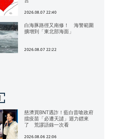
言
2026.08.07 22:40
白海豚路徑又南修！ 海警範圍
擴增到「東北部海面」
2026.08.07 22:22
聞
慈濟買BNT遇詐！藍白昔嗆政府
擋疫苗「必遭天譴」迴力鏢來
了 荒謬語錄一次看
2026.08.06 22:06