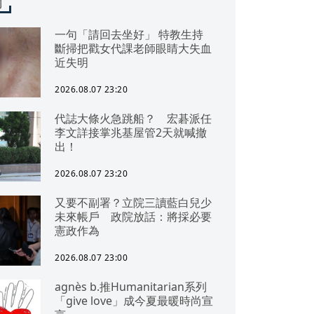
聞
一句「請回去坐好」 特教生持
斷掃把戳女代課老師眼睛大失血
近失明
2026.08.07 23:20
代誌大條火急跳船？ 宏碁派任
李文詳接掌兆基屋管2天就喊撤
出！
2026.08.07 23:20
又要不副署？立院三讀藍白兒少
未來帳戶 政院放話：將採必要
憲政作為
2026.08.07 23:00
agnès b.推Humanitarian系列
「give love」成今夏最暖時尚宣