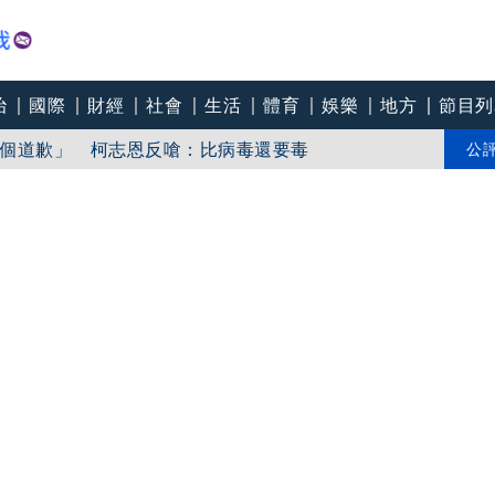
治
國際
財經
社會
生活
體育
娛樂
地方
節目列
「東北部海面」
個道歉」 柯志恩反嗆：比病毒還要毒
公
中心逼垮包商