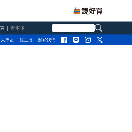
表
看更多
評人專區
鏡主播
關於我們