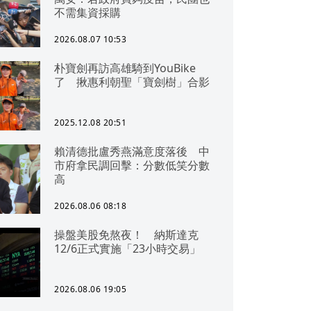
不需集資採購
2026.08.07 10:53
朴寶劍再訪高雄騎到YouBike
了 揪惠利朝聖「寶劍樹」合影
2025.12.08 20:51
賴清德批盧秀燕滿意度落後 中
市府拿民調回擊：分數低笑分數
高
2026.08.06 08:18
操盤美股免熬夜！ 納斯達克
12/6正式實施「23小時交易」
2026.08.06 19:05