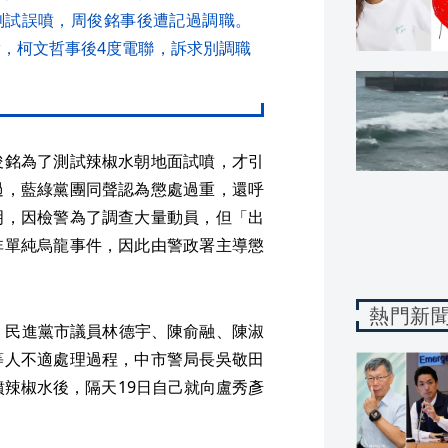
測試誤噴，周俊銘事後遭記過調職。
實，柯文哲事後4度電聯，訴求別調職
俊銘為了測試辣椒水朝地面試噴，才引
過，藍綠黨團同聲認為懲處過重，還呼
明，因檢警為了調查大量動員，但「出
非單純烏龍事件，因此由警政署主導懲
熱門新
，民進黨市議員林德宇、陳俞融、陳淑
等人不適處理過程，中市警局長吳敬田
噴辣椒水後，隔天19日自己就向盧秀彥