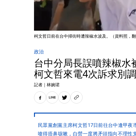
柯文哲日前在台中掃街時遭辣椒水波及。（資料照，翻
政治
台中分局長誤噴辣椒水
柯文哲來電4次訴求別
記者
｜
林婉珺
民眾黨創黨主席柯文哲17日前往台中逢甲夜
嗆得捂鼻咳嗽，白營一度將矛頭指向不理性