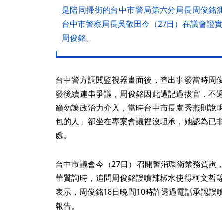
是陪同掃街的台中市警局第六分局長周俊銘
台中市警察局長吳敬田今（27日）在議會證
周俊銘。
台中警方調閱監視器畫面後，查出事發當時周
發後續連串爭議，周俊銘因此遭記過拔官，不
籲勿讓政治力介入，當時台中市長盧秀燕則說
包的人」卻坐在專案會議裡沒坦承，她認為已
處。
台中市議會今（27日）召開警消環衛業務質詢
華質詢時，追問周俊銘誤噴辣椒水使得柯文哲
表示，周俊銘18日晚間10時許透過電話承認誤
報告。