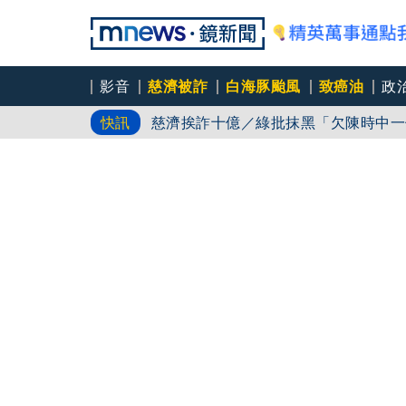
影音
慈濟被詐
白海豚颱風
致癌油
政
白海豚路徑又南修！ 海警範圍擴增到
快訊
慈濟挨詐十億／綠批抹黑「欠陳時中一
吳秀華家族又生波 前台東縣長蓋安養