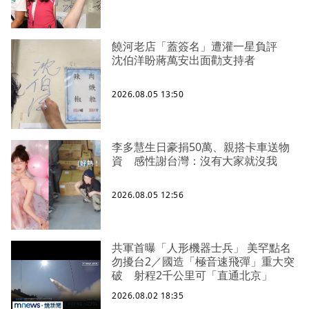
饒河老店「蓋簽名」遭灌一星負評
沈伯洋盼蔣萬安出面勸支持者
2026.08.05 13:50
李多慧生日豪捐50萬、親搭卡車送物
資 感性謝台灣：沒有大家就沒我
2026.08.05 12:56
共軍首曝「人形機器士兵」 美罕點名
勿擾台2／國造「極音速飛彈」重大突
破 射程2千公里可「直通北京」
2026.08.02 18:35