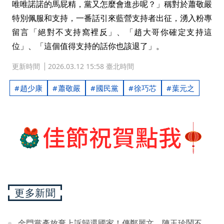
唯唯諾諾的馬屁精，黨又怎麼會進步呢？」稱對於蕭敬嚴
特別佩服和支持，一番話引來藍營支持者出征，湧入粉專
留言「絕對不支持窩裡反」、「趙大哥你確定支持這
位」、「這個值得支持的話你也該退了」。
更新時間
2026.03.12 15:58 臺北時間
趙少康
蕭敬嚴
國民黨
徐巧芯
葉元之
更多新聞
金門黨產放棄上訴歸還國家！傳鄭麗文、陳玉珍鬧不