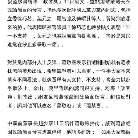
親藍臉書粉專「政客爽」11日發文，盤點蕭敬嚴過去在
政論節目的發言，指他多次批評國民黨與黨內同志，包括
立委徐巧芯、葉元之、羅智強及傅崐萁等人，質疑到底哪
來的臉，代表國民黨選議員？徐巧芯也轉發貼文表態「唯
一不支持」，葉元之也喊話若黨內提名蕭，「等於是幫民
進黨在汐止多爭取一席」。
對於黨內部分人士反彈，蕭敬嚴表示初選剛開始就有霸凌
抹黑的奧步出現，希望競爭者可以自重，一件事大家本來
就有不同看法，就像選舉有人支持、不支持，會全力以赴
爭取汐止、金山、萬里選民的認同跟支持。粉專「政客
爽」則指出，網友回報蕭敬嚴刪除負面留言、封鎖反對
者，諷刺他可以改名「蕭敬逃」或「蕭禁言」。
中廣前董事長趙少康11日陪伴蕭敬嚴掃街，談到蕭曾經
因政論節目發言遭黨停權，他語多維護：「如果大家都做