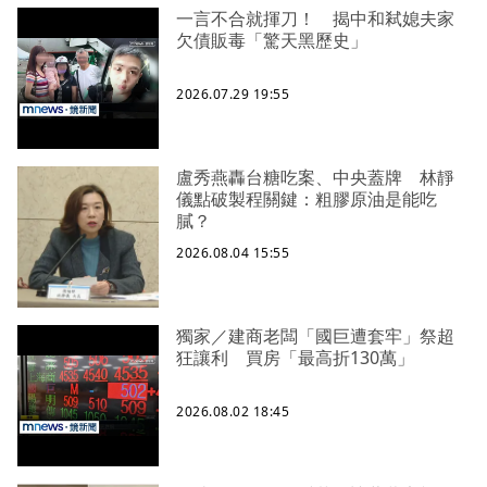
一言不合就揮刀！ 揭中和弒媳夫家
欠債販毒「驚天黑歷史」
2026.07.29 19:55
盧秀燕轟台糖吃案、中央蓋牌 林靜
儀點破製程關鍵：粗膠原油是能吃
膩？
2026.08.04 15:55
獨家／建商老闆「國巨遭套牢」祭超
狂讓利 買房「最高折130萬」
2026.08.02 18:45