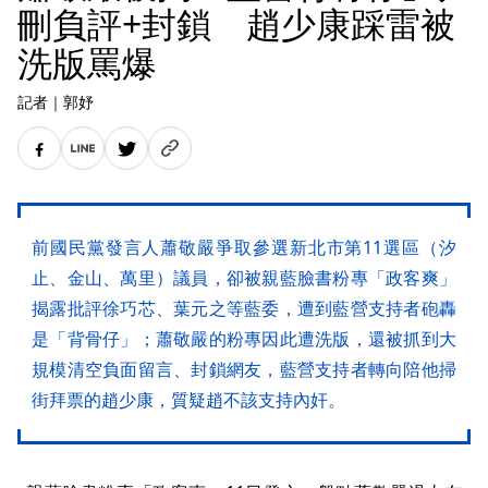
刪負評+封鎖 趙少康踩雷被
洗版罵爆
記者
｜
郭妤
前國民黨發言人蕭敬嚴爭取參選新北市第11選區（汐
止、金山、萬里）議員，卻被親藍臉書粉專「政客爽」
揭露批評徐巧芯、葉元之等藍委，遭到藍營支持者砲轟
是「背骨仔」；蕭敬嚴的粉專因此遭洗版，還被抓到大
規模清空負面留言、封鎖網友，藍營支持者轉向陪他掃
街拜票的趙少康，質疑趙不該支持內奸。