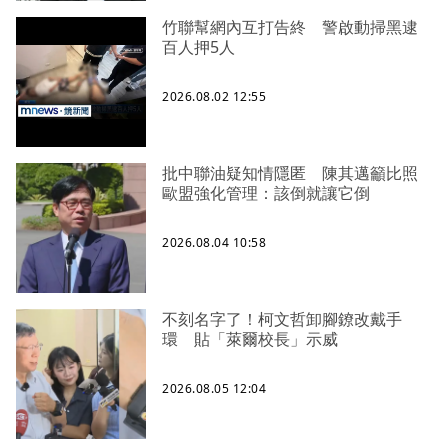
竹聯幫網內互打告終 警啟動掃黑逮
百人押5人
2026.08.02 12:55
批中聯油疑知情隱匿 陳其邁籲比照
歐盟強化管理：該倒就讓它倒
2026.08.04 10:58
不刻名字了！柯文哲卸腳鐐改戴手
環 貼「萊爾校長」示威
2026.08.05 12:04