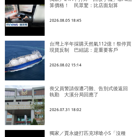
算價格！ 民眾驚：比店面划算
2026.08.05 18:45
台灣上半年採購天然氣112億！祭停買
現貨反制 巴紐認：是重要客戶
2026.08.02 15:14
喪父員警請假遭刁難、告別式後返回
執勤 大溪分局回應了
2026.07.31 18:02
獨家／賈永婕打匹克球嗆小S「沒種