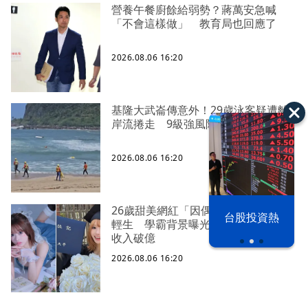
營養午餐廚餘給弱勢？蔣萬安急喊
「不會這樣做」 教育局也回應了
2026.08.06 16:20
基隆大武崙傳意外！29歲泳客疑遭離
岸流捲走 9級強風阻搜救
2026.08.06 16:20
以色列 穹頂
26歲甜美網紅「因偶像1句話」遭網暴
台股投資熱
輕生 學霸背景曝光！曾當酒店小姐
之下
收入破億
2026.08.06 16:20