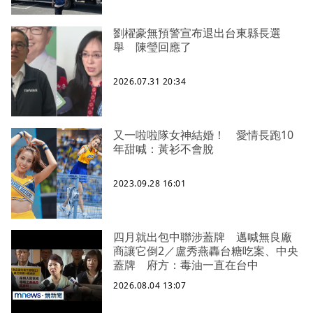
劉櫂豪無預警宣布退出台東縣長選
舉 陳瑩回應了
2026.07.31 20:34
又一啦啦隊女神結婚！ 愛情長跑10
年甜喊：黃衫不會脫
2023.09.28 16:01
四月就出包中聯涉蓋牌 邁喊無良廠
商讓它倒2／盧秀燕轟台糖吃案、中央
蓋牌 府方：毒油一直在台中
2026.08.04 13:07