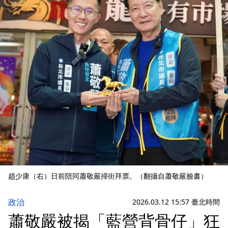
趙少康（右）日前陪同蕭敬嚴掃街拜票。（翻攝自蕭敬嚴臉書）
政治
2026.03.12 15:57 臺北時間
蕭敬嚴被揭「藍營背骨仔」狂