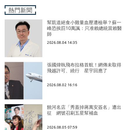
熱門新聞
幫凱道絕食小雞量血壓遭檢舉？蘇一
峰恐挨罰10萬諷：只准賴總統當賴醫
師
2026.08.04 14:35
張國煒執飛布拉格首航！網傳未取得
飛越許可、繞行 星宇回應了
2026.08.02 16:16
饒河名店「秀蓋掉蔣萬安簽名」遭出
征 網號召刷五星幫補血
2026.08.05 07:59