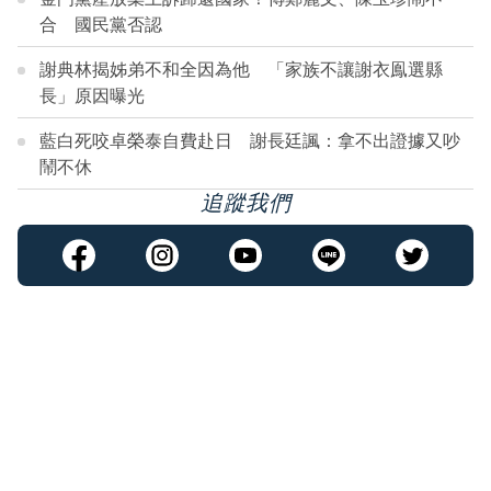
合 國民黨否認
謝典林揭姊弟不和全因為他 「家族不讓謝衣鳯選縣
長」原因曝光
藍白死咬卓榮泰自費赴日 謝長廷諷：拿不出證據又吵
鬧不休
追蹤我們