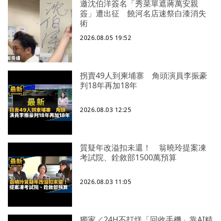
邀沈伯洋簽名「秀菜單遮蔣萬安親
簽」遭出征 饒河名店速祭白漆消失
術
2026.08.05 19:52
拐賣49人到柬埔寨 角頭演員李振豪
判18年再加18年
2026.08.03 12:25
質疑年改溢扣未還！ 翁曉玲提案凍
考試院、銓敘部1500萬預算
2026.08.03 11:05
獨家／24H不打烊「回收手機」靠AI精