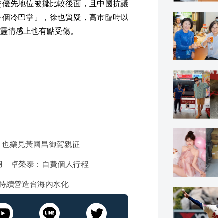
交優先地位被擺比較後面，且中國抗議
一個冷巴掌」，徐也質疑，高市臨時以
靈情感上也有點受傷。
：也樂見黃國昌御駕親征
器私用 卓榮泰：自費個人行程
持續營造台海內水化