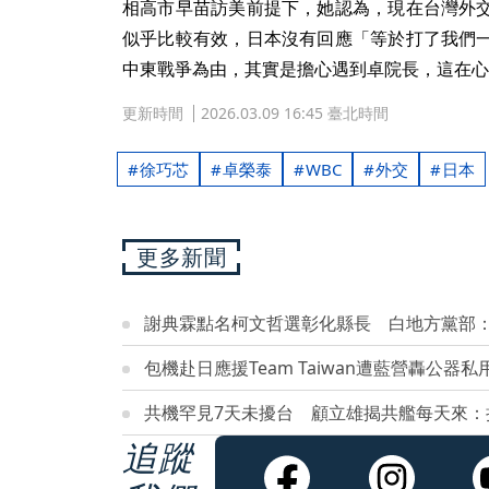
相高市早苗訪美前提下，她認為，現在台灣外
似乎比較有效，日本沒有回應「等於打了我們
中東戰爭為由，其實是擔心遇到卓院長，這在心
更新時間
2026.03.09 16:45 臺北時間
徐巧芯
卓榮泰
WBC
外交
日本
更多新聞
謝典霖點名柯文哲選彰化縣長 白地方黨部
包機赴日應援Team Taiwan遭藍營轟公
共機罕見7天未擾台 顧立雄揭共艦每天來：
追蹤