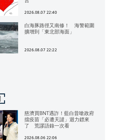
言
2026.08.07 22:40
白海豚路徑又南修！ 海警範圍
擴增到「東北部海面」
2026.08.07 22:22
聞
慈濟買BNT遇詐！藍白昔嗆政府
擋疫苗「必遭天譴」迴力鏢來
了 荒謬語錄一次看
2026.08.06 22:06