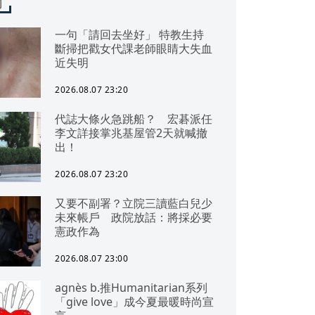
聞
一句「請回去坐好」 特教生持
斷掃把戳女代課老師眼睛大失血
近失明
2026.08.07 23:20
代誌大條火急跳船？ 宏碁派任
李文詳接掌兆基屋管2天就喊撤
出！
2026.08.07 23:20
又要不副署？立院三讀藍白兒少
未來帳戶 政院放話：將採必要
憲政作為
2026.08.07 23:00
agnès b.推Humanitarian系列
「give love」成今夏最暖時尚宣