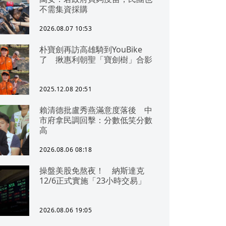
不需集資採購
2026.08.07 10:53
朴寶劍再訪高雄騎到YouBike
了 揪惠利朝聖「寶劍樹」合影
2025.12.08 20:51
賴清德批盧秀燕滿意度落後 中
市府拿民調回擊：分數低笑分數
高
2026.08.06 08:18
操盤美股免熬夜！ 納斯達克
12/6正式實施「23小時交易」
2026.08.06 19:05