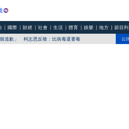
治
國際
財經
社會
生活
體育
娛樂
地方
節目列
「東北部海面」
個道歉」 柯志恩反嗆：比病毒還要毒
公
中心逼垮包商