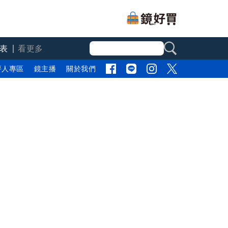
表
看更多
評人專區
鏡主播
關於我們