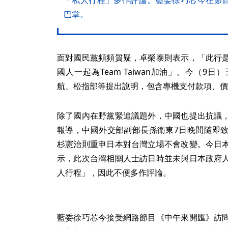
「私人行程」多作評論。藍委徐巧芯今在節
巴掌。
面對國民黨頻頻質疑，卓榮泰則表示，「此行
國人一起為Team Taiwan加油」。今（
航、松指部等提出說明，包含專機支付款項、價
除了國內在野黨緊追議題外，中國也提出抗議
報導，中國外交部副部長孫衛東7日晚間隨即
杉憲治則重申日本對台灣立場不會改變。今日
示，此次台灣相關人士訪日時並未與日本政府
人行程」，因此不便多作評論。
藍委徐巧芯今接受網路節目《中午來開匯》訪