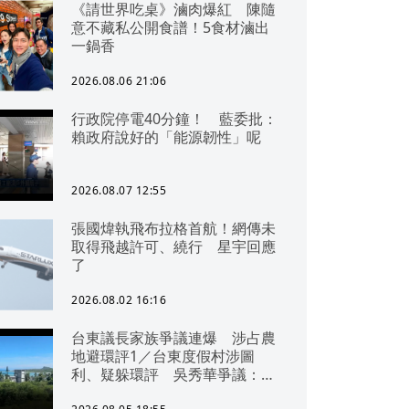
《請世界吃桌》滷肉爆紅 陳隨
意不藏私公開食譜！5食材滷出
一鍋香
2026.08.06 21:06
行政院停電40分鐘！ 藍委批：
賴政府說好的「能源韌性」呢
2026.08.07 12:55
張國煒執飛布拉格首航！網傳未
取得飛越許可、繞行 星宇回應
了
2026.08.02 16:16
台東議長家族爭議連爆 涉占農
地避環評1／台東度假村涉圖
利、疑躲環評 吳秀華爭議：概
無參與