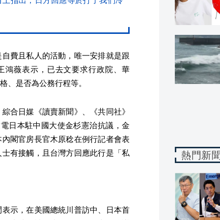
目上指出，日方回應等於打了我們冷
是自費且私人的活動，唯一安排就是跟
9日）王鴻薇表示，已去文要求行政院、華
格、是否為公務行程等。
，綜合日媒《讀賣新聞》、《共同社》
致電日本駐中國大使金杉憲治抗議，金
本內閣官房長官木原稔在例行記者會表
人士有接觸，且台灣方回應此行是「私
熱門新
問表示，在美國總統川普訪中、日本首