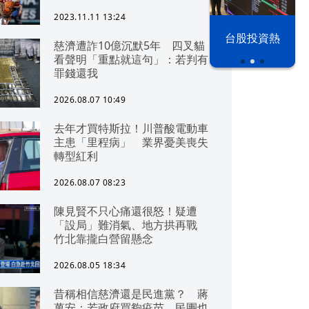
2023.11.11 13:24
漢光42演習
台股投資熱
慈濟遭詐10億沉默5年 四叉貓
看聲明「重點就這句」：若判有
罪錢還我
2026.08.07 10:49
去年才買特斯拉！川普酸電動車
主患「里程病」 業界憂美喪失
轉型紅利
2026.08.07 08:23
陳見賢不只心痛還很怒！疑遭
「設局」難消氣、地方拱再戰
竹北靠攏白營留懸念
2026.08.05 18:34
昔稱相信慈濟還是民進黨？ 蔣
萬安：若政府買夠疫苗，民團也