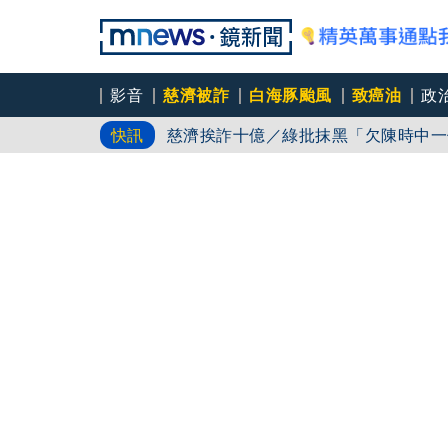
影音
慈濟被詐
白海豚颱風
致癌油
政
白海豚路徑又南修！ 海警範圍擴增到
快訊
慈濟挨詐十億／綠批抹黑「欠陳時中一
吳秀華家族又生波 前台東縣長蓋安養