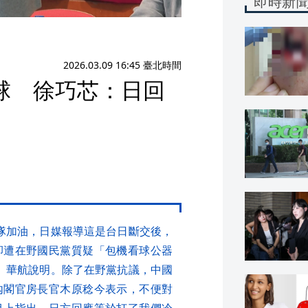
即時新
2026.03.09 16:45 臺北時間
球 徐巧芯：日回
隊加油，日媒報導這是台日斷交後，
卻遭在野國民黨質疑「包機看球公器
、華航說明。除了在野黨抗議，中國
內閣官房長官木原稔今表示，不便對