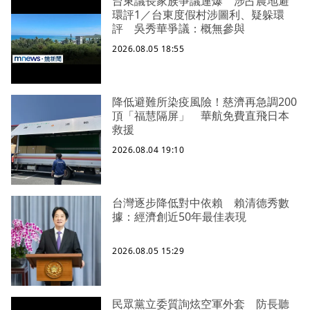
台東議長家族爭議連爆 涉占農地避
環評1／台東度假村涉圖利、疑躲環
評 吳秀華爭議：概無參與
2026.08.05 18:55
降低避難所染疫風險！慈濟再急調200
頂「福慧隔屏」 華航免費直飛日本
救援
2026.08.04 19:10
台灣逐步降低對中依賴 賴清德秀數
據：經濟創近50年最佳表現
2026.08.05 15:29
民眾黨立委質詢炫空軍外套 防長聽