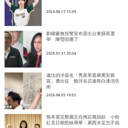
2024.04.17 15:39
劉櫂豪無預警宣布退出台東縣長選
舉 陳瑩回應了
2026.07.31 20:34
邀沈伯洋簽名「秀菜單遮蔣萬安親
簽」遭出征 饒河名店速祭白漆消失
術
2026.08.05 19:52
熊本震災鄭麗文自掏百萬捐款 小粉
紅見日期怒槓辱華：廣西水災怎不捐