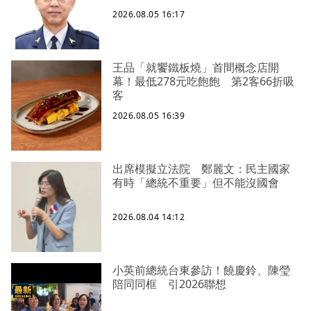
2026.08.05 16:17
王品「就饗鐵板燒」首間概念店開
幕！最低278元吃飽飽 第2客66折吸
客
2026.08.05 16:39
出席模擬立法院 鄭麗文：民主國家
有時「總統不重要」但不能沒國會
2026.08.04 14:12
小英前總統台東參訪！饒慶鈴、陳瑩
陪同同框 引2026聯想