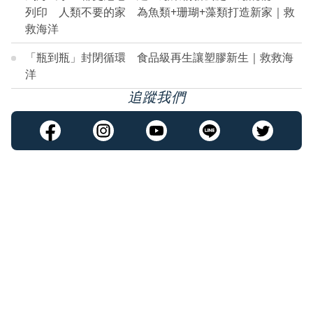
列印 人類不要的家 為魚類+珊瑚+藻類打造新家｜救
救海洋
「瓶到瓶」封閉循環 食品級再生讓塑膠新生｜救救海
洋
追蹤我們