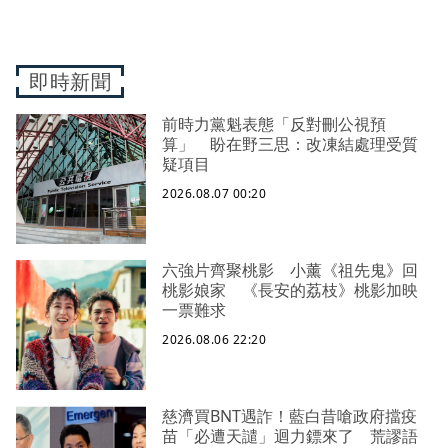
即時新聞
前時力黨魁表態「反對刪公視預
算」 盼在野三思：改凍結處理受質
疑項目
2026.08.07 00:20
六強片齊聚桃影 小薰《祖先鬼》回
桃影娘家 《長安的荔枝》桃影加映
一票難求
2026.08.06 22:20
慈濟買BNT遇詐！藍白昔嗆政府擋疫
苗「必遭天譴」迴力鏢來了 荒謬語