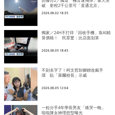
勿擾台2／國造「極音速飛彈」重大突
破 射程2千公里可「直通北京」
2026.08.02 18:35
獨家／24H不打烊「回收手機」靠AI精
算價格！ 民眾驚：比店面划算
2026.08.05 18:45
不刻名字了！柯文哲卸腳鐐改戴手
環 貼「萊爾校長」示威
2026.08.05 12:04
一粒分手4年學長男友「痛哭一晚」
啦啦隊女神理想型曝光