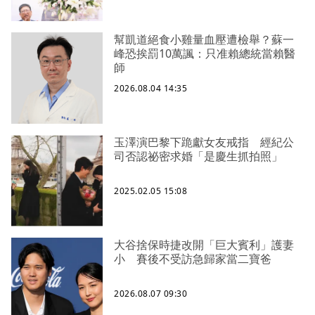
幫凱道絕食小雞量血壓遭檢舉？蘇一
峰恐挨罰10萬諷：只准賴總統當賴醫
師
2026.08.04 14:35
玉澤演巴黎下跪獻女友戒指 經紀公
司否認祕密求婚「是慶生抓拍照」
2025.02.05 15:08
大谷捨保時捷改開「巨大賓利」護妻
小 賽後不受訪急歸家當二寶爸
2026.08.07 09:30