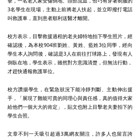
擊，一名老人家受傷倒地、頭部流血，恰巧有穿著制服的
3名學生在現場，主動上前將老人扶起，並立即撥打電話
叫救護車，直到患者順利送醫才離開。
校方表示，目擊救援過程的老夫婦特地拍下學生照片，經
確認後，為本校904班劉姓、黃姓、藍姓3位同學，經向
學生本人詢問後，確認是3人在前往打球路上，發現有人
倒臥在地，學生表示，雖然對方意識清楚，但無法行動，
才趕快通報救護單位。
校方讚揚學生，在緊急狀況下能冷靜判斷、主動伸出援
手，「展現了難能可貴的同理心與責任感，真的值得大家
給他們一個大大的肯定」，貼文也附上目擊老夫妻拍下的
學生合照。
文章不到一天吸引超過3萬網友關注，許多人也留言誇