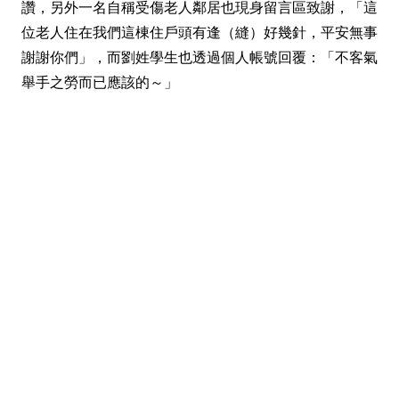
讚，另外一名自稱受傷老人鄰居也現身留言區致謝，「這
位老人住在我們這棟住戶頭有逢（縫）好幾針，平安無事
謝謝你們」，而劉姓學生也透過個人帳號回覆：「不客氣
舉手之勞而已應該的～」