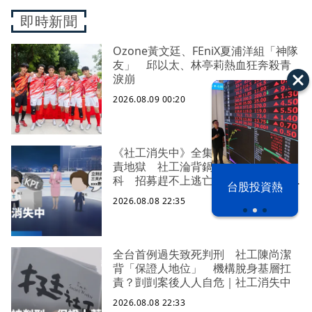
即時新聞
Ozone黃文廷、FEniX夏浦洋組「神隊
友」 邱以太、林亭莉熱血狂奔殺青
淚崩
2026.08.09 00:20
《社工消失中》全集 八成過勞陷究
責地獄 社工淪背鍋垃圾桶求助身心
科 招募趕不上逃亡潮 全台社工缺
漢光42演習
台股投資熱
口警報 揭薪資回捐黑幕 血汗錢遭
2026.08.08 22:35
剝削
全台首例過失致死判刑 社工陳尚潔
背「保證人地位」 機構脫身基層扛
責？剴剴案後人人自危｜社工消失中
2026.08.08 22:33