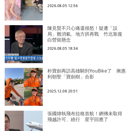
2026.08.05 12:56
陳見賢不只心痛還很怒！疑遭「設
局」難消氣、地方拱再戰 竹北靠攏
白營留懸念
2026.08.05 18:34
朴寶劍再訪高雄騎到YouBike了 揪惠
利朝聖「寶劍樹」合影
2025.12.08 20:51
張國煒執飛布拉格首航！網傳未取得
飛越許可、繞行 星宇回應了