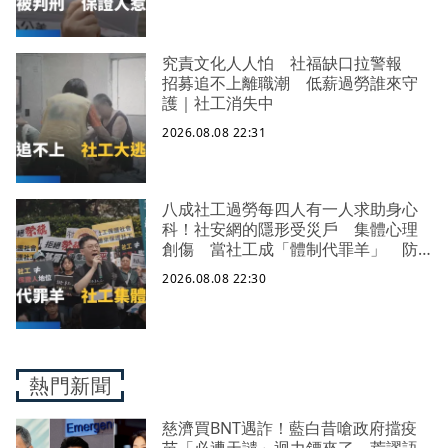
究責文化人人怕 社福缺口拉警報
招募追不上離職潮 低薪過勞誰來守
護｜社工消失中
2026.08.08 22:31
八成社工過勞每四人有一人求助身心
科！社安網的隱形受災戶 集體心理
創傷 當社工成「體制代罪羊」 防
禦性社工不敢多做無奈趨勢？耗竭殆
2026.08.08 22:30
盡下的社安網危機｜社工消失中
熱門新聞
慈濟買BNT遇詐！藍白昔嗆政府擋疫