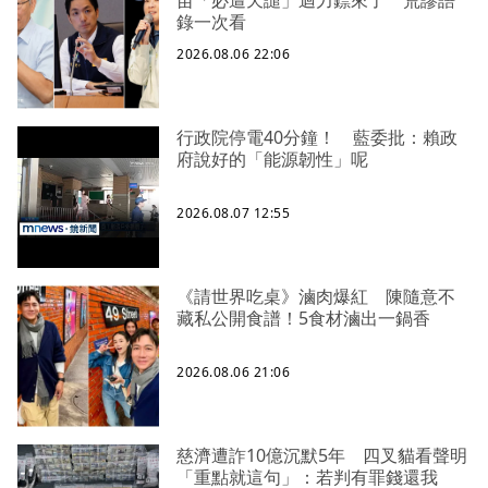
苗「必遭天譴」迴力鏢來了 荒謬語
錄一次看
2026.08.06 22:06
行政院停電40分鐘！ 藍委批：賴政
府說好的「能源韌性」呢
2026.08.07 12:55
《請世界吃桌》滷肉爆紅 陳隨意不
藏私公開食譜！5食材滷出一鍋香
2026.08.06 21:06
慈濟遭詐10億沉默5年 四叉貓看聲明
「重點就這句」：若判有罪錢還我