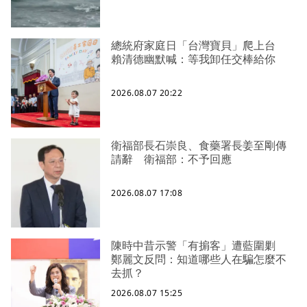
總統府家庭日「台灣寶貝」爬上台
賴清德幽默喊：等我卸任交棒給你
2026.08.07 20:22
衛福部長石崇良、食藥署長姜至剛傳
請辭 衛福部：不予回應
2026.08.07 17:08
陳時中昔示警「有掮客」遭藍圍剿
鄭麗文反問：知道哪些人在騙怎麼不
去抓？
2026.08.07 15:25