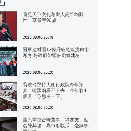
聞
遠見天下文化創辦人高希均辭
世 享耆壽90歲
2026.08.06 20:48
冠軍建材砸12億升級窯線抗房市
寒冬 盼政府帶頭鼓勵綠建材
2026.08.06 20:20
翁曉玲堅持大刪行政院今年預
算 韓國瑜看不下去：今年剩4
個月「你思考一下」
2026.08.06 20:20
國民黨控台糖董事「綠友友」點
名陳其邁 高市府駁斥：毫無事