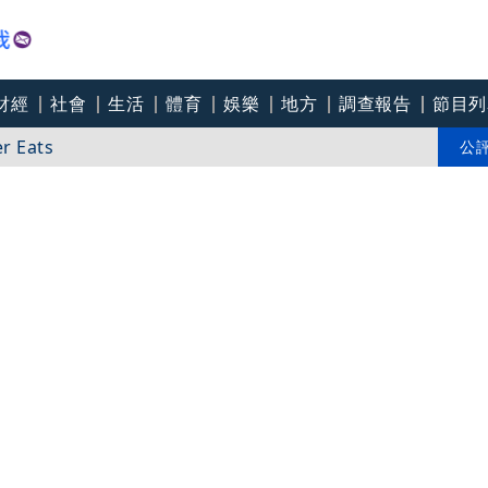
財經
社會
生活
體育
娛樂
地方
調查報告
節目列
er Eats
陸地！
公
規闖關 靠港全被查扣恐挨罰