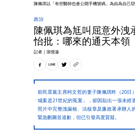
陳佩琪以「有些醫師也會公開手機號碼」為由為自己辯
政治
陳佩琪為尪叫屈意外洩
怡批：哪來的通天本領
記者
｜
張憶漩
前民眾黨主席柯文哲的妻子陳佩琪昨（20日
城案是21世紀的冤案」，卻因貼出一張未經
照片中完整洩漏檢、法核章及廉政署承辦人
緊急刪圖並道歉，但已引發高度質疑。