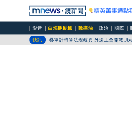
影音
白海豚颱風
致癌油
政治
國際
疊單計時算法現歧異 外送工會開戰Ub
快訊
白海豚直衝中國？！ 暴風圈恐削北部
台旅客搭船帶3箱「中國刺梨原汁」違