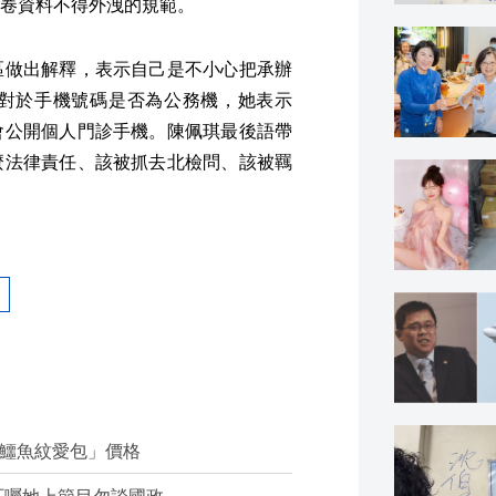
卷資料不得外洩的規範。
區做出解釋，表示自己是不小心把承辦
對於手機號碼是否為公務機，她表示
會公開個人門診手機。陳佩琪最後語帶
麼法律責任、該被抓去北檢問、該被羈
「鱷魚紋愛包」價格
叮囑她上節目勿談國政