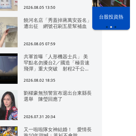
2026.08.05 13:50
以色列 穹頂
台股投資熱
饒河名店「秀蓋掉蔣萬安簽名」
之下
遭出征 網號召刷五星幫補血
2026.08.05 07:59
共軍首曝「人形機器士兵」 美
罕點名勿擾台2／國造「極音速
飛彈」重大突破 射程2千公里
可「直通北京」
2026.08.02 18:35
劉櫂豪無預警宣布退出台東縣長
選舉 陳瑩回應了
2026.07.31 20:34
又一啦啦隊女神結婚！ 愛情長
跑10年甜喊：黃衫不會脫