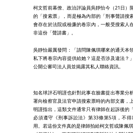
柯文哲前幕僚、政治評論員吳靜怡今（21日）
的「搜索票」，而是極為內部的「刑事聲請搜
會存在於法院或檢廉的卷宗內，一般受搜索人
非這份「聲請書」。
吳靜怡嚴厲發問：「請問陳佩琪哪來的通天本
私下將卷宗內容提供給她？這是否涉及違法？
公開公審司法人員並揭露其私人聯絡資訊。
知名球評石明謹也針對此事在臉書提出專業分
署向檢察官及法官申請搜索票時的內部文書，
明謹指出，這類文件通常只有律師在起訴後的
必須遵守《刑事訴訟法》第33條第5項，不
用。若這份文件真的是律師拍給柯文哲或陳佩琪