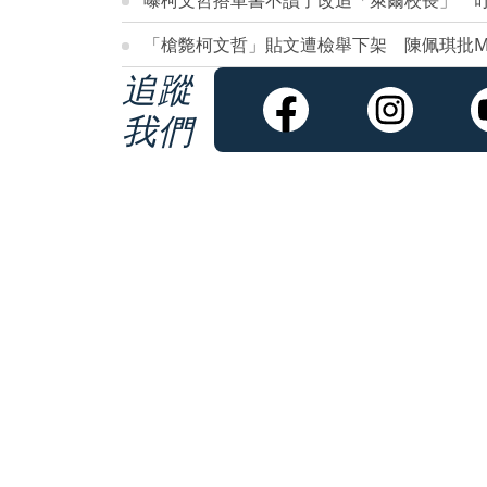
「槍斃柯文哲」貼文遭檢舉下架 陳佩琪批M
追蹤
我們