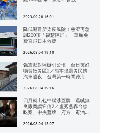
2023.09.28 16:01
降低避難所染疫風險！慈濟再急
調200頂「福慧隔屏」 華航免
費直飛日本救援
2026.08.04 19:10
強震派對照辦引公憤 台日友好
物資抵災區2／熊本強震災民擠
汽車過夜 台灣第一時間跨海急
援
2026.08.04 19:16
四月就出包中聯涉蓋牌 邁喊無
良廠商讓它倒2／盧秀燕轟台糖
吃案、中央蓋牌 府方：毒油一
直在台中
2026.08.04 13:07