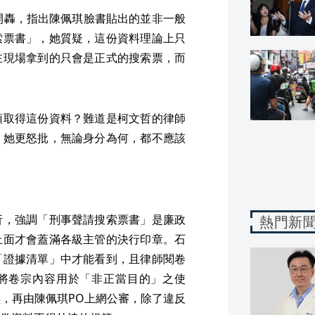
開轟，指出陳佩琪臉書貼出的並非一般
索票書」，她質疑，這份資料理論上只
在現場拿到的只會是正式的搜索票，而
領取得這份資料？難道是柯文哲的律師
」她更怒批，無論身分為何，都不應該
析，強調「刑事聲請搜索票書」是廉政
熱門新
上面才會蓋滿各級主管的決行印章。石
「證據清單」中才能看到，且律師閱卷
得將卷宗內容用於「非正當目的」之使
，再由陳佩琪PO上網公審，除了違反