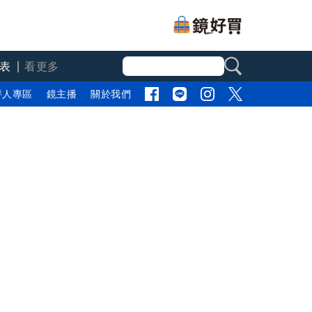
表
看更多
評人專區
鏡主播
關於我們