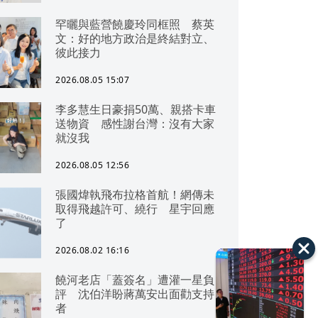
罕曬與藍營饒慶玲同框照 蔡英
文：好的地方政治是終結對立、
彼此接力
2026.08.05 15:07
李多慧生日豪捐50萬、親搭卡車
送物資 感性謝台灣：沒有大家
就沒我
2026.08.05 12:56
張國煒執飛布拉格首航！網傳未
取得飛越許可、繞行 星宇回應
了
2026.08.02 16:16
饒河老店「蓋簽名」遭灌一星負
評 沈伯洋盼蔣萬安出面勸支持
者