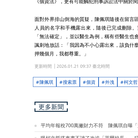
《個資法》，更有可能觸犯刑事訴訟法中關於閱
面對外界排山倒海的質疑，陳佩琪隨後在留言
人員的名字和手機露出來，隨後已完成刪除。
「無法確定」，並以醫生為例，稱有些醫生也
諷刺地放話：「我因為不小心露出來，該負什
押幾個月，我都尊重。」
更新時間
2026.01.21 09:37 臺北時間
陳佩琪
搜索票
個資
外洩
柯文哲
更多新聞
平均年報稅700萬撇財力不符 陳佩琪自曝
曝柯文哲搭車書不讀了改追「萊爾校長」 