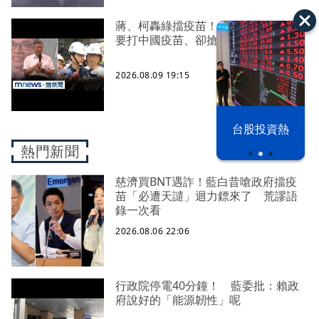
蔣、柯轟綠擋疫苗！ 醫師酸：嘴喊
要打中國疫苗、卻搶打AZ
2026.08.09 19:15
漢光42演習
台股投資熱
熱門新聞
慈濟買BNT遇詐！藍白昔嗆政府擋疫
苗「必遭天譴」迴力鏢來了 荒謬語
錄一次看
2026.08.06 22:06
行政院停電40分鐘！ 藍委批：賴政
府說好的「能源韌性」呢