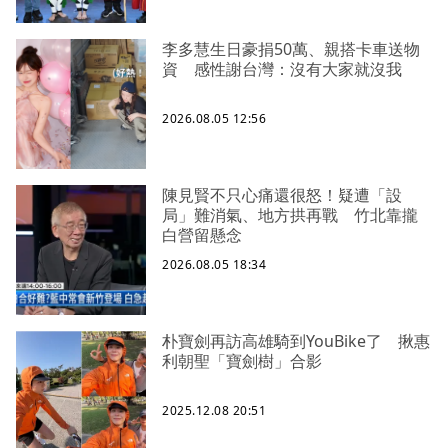
李多慧生日豪捐50萬、親搭卡車送物
資 感性謝台灣：沒有大家就沒我
2026.08.05 12:56
陳見賢不只心痛還很怒！疑遭「設
局」難消氣、地方拱再戰 竹北靠攏
白營留懸念
2026.08.05 18:34
朴寶劍再訪高雄騎到YouBike了 揪惠
利朝聖「寶劍樹」合影
2025.12.08 20:51