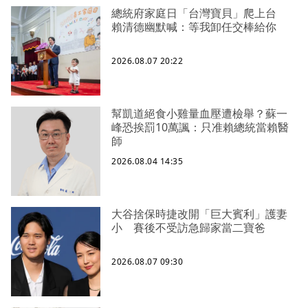
總統府家庭日「台灣寶貝」爬上台
賴清德幽默喊：等我卸任交棒給你
2026.08.07 20:22
幫凱道絕食小雞量血壓遭檢舉？蘇一
峰恐挨罰10萬諷：只准賴總統當賴醫
師
2026.08.04 14:35
大谷捨保時捷改開「巨大賓利」護妻
小 賽後不受訪急歸家當二寶爸
2026.08.07 09:30