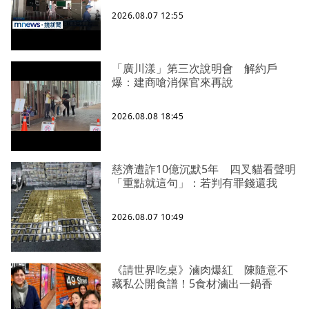
2026.08.07 12:55
「廣川漾」第三次說明會 解約戶
爆：建商嗆消保官來再說
2026.08.08 18:45
慈濟遭詐10億沉默5年 四叉貓看聲明
「重點就這句」：若判有罪錢還我
2026.08.07 10:49
《請世界吃桌》滷肉爆紅 陳隨意不
藏私公開食譜！5食材滷出一鍋香