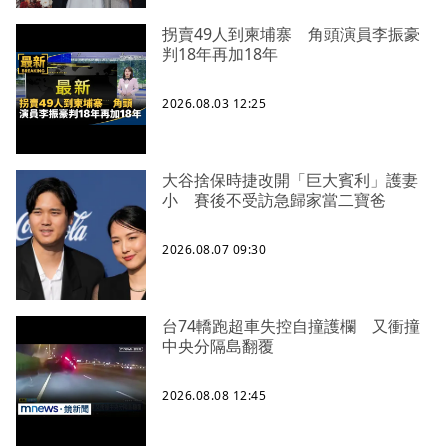
拐賣49人到柬埔寨 角頭演員李振豪
判18年再加18年
2026.08.03 12:25
大谷捨保時捷改開「巨大賓利」護妻
小 賽後不受訪急歸家當二寶爸
2026.08.07 09:30
台74轎跑超車失控自撞護欄 又衝撞
中央分隔島翻覆
2026.08.08 12:45