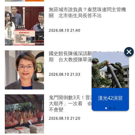
無菸城市誰負責？秦慧珠連問主管機
關 北市衛生局長答不出
2026.08.10 21:40
國史館長陳儀深請辭獲准！結束7年任
期 台大教授陳翠蓮接任
2026.08.10 21:33
鬼門開倒數3天！普渡燒金、銀紙「9
漢光42演習
大順序」一次看 命理師曝「1原則」
不會變
2026.08.10 21:20