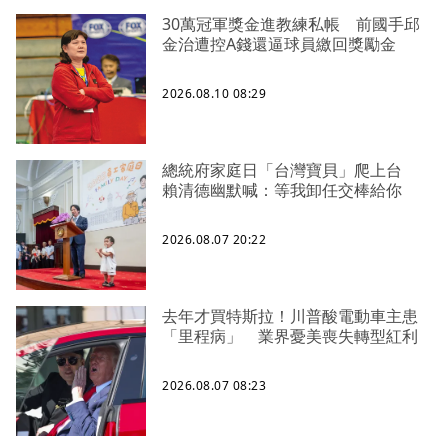
30萬冠軍獎金進教練私帳 前國手邱
金治遭控A錢還逼球員繳回獎勵金
2026.08.10 08:29
總統府家庭日「台灣寶貝」爬上台
賴清德幽默喊：等我卸任交棒給你
2026.08.07 20:22
去年才買特斯拉！川普酸電動車主患
「里程病」 業界憂美喪失轉型紅利
2026.08.07 08:23