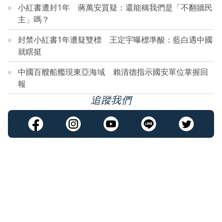
小紅書遭封1年 蔣萬安質疑：還能稱我們是「不翻牆民
主」嗎？
封禁小紅書1年遭疑雙標 王定宇曝標準酸：藍白遇中國
就瞎挺
中國百艘船艦現東亞海域 賴清德指示國安單位掌握回
報
追蹤我們