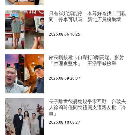
只有崔始源能停！本尊好奇找上門親
問：停車可以嗎 新北店員粉樂壞
2026.08.06 16:25
館長曬接種卡自曝打3劑高端、影射
「生理食鹽水」 王浩宇喊檢舉
2026.08.09 20:07
長子離世後婆媳幾乎零互動 台玻夫
人徐莉玲僅問喪禮開支遭親友批「冷
血」
2026.08.10 08:27