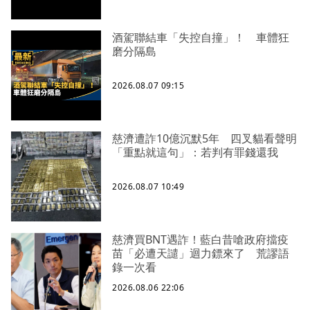
酒駕聯結車「失控自撞」！ 車體狂
磨分隔島
2026.08.07 09:15
慈濟遭詐10億沉默5年 四叉貓看聲明
「重點就這句」：若判有罪錢還我
2026.08.07 10:49
慈濟買BNT遇詐！藍白昔嗆政府擋疫
苗「必遭天譴」迴力鏢來了 荒謬語
錄一次看
2026.08.06 22:06