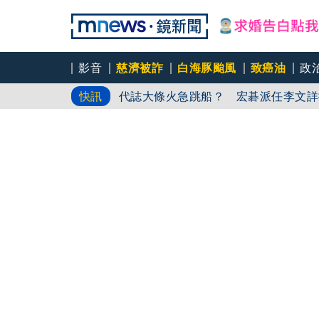
影音
慈濟被詐
白海豚颱風
致癌油
政
一句「請回去坐好」 特
快訊
代誌大條火急跳船？ 宏碁派任李文詳
又要不副署？立院三讀藍白兒少未來帳