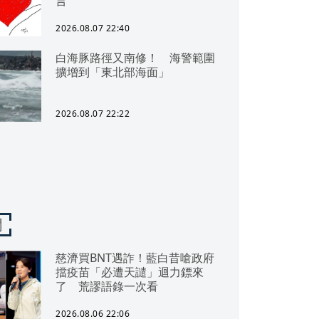
言
2026.08.07 22:40
白海豚路徑又南修！ 海警範圍
擴增到「東北部海面」
2026.08.07 22:22
聞
慈濟買BNT遇詐！藍白昔嗆政府
擋疫苗「必遭天譴」迴力鏢來
了 荒謬語錄一次看
2026.08.06 22:06