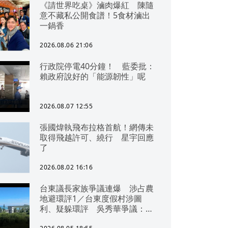
《請世界吃桌》滷肉爆紅 陳隨
意不藏私公開食譜！5食材滷出
一鍋香
2026.08.06 21:06
行政院停電40分鐘！ 藍委批：
賴政府說好的「能源韌性」呢
2026.08.07 12:55
張國煒執飛布拉格首航！網傳未
取得飛越許可、繞行 星宇回應
了
2026.08.02 16:16
台東議長家族爭議連爆 涉占農
地避環評1／台東度假村涉圖
利、疑躲環評 吳秀華爭議：概
無參與