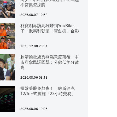
不需集資採購
2026.08.07 10:53
朴寶劍再訪高雄騎到YouBike
了 揪惠利朝聖「寶劍樹」合影
2025.12.08 20:51
賴清德批盧秀燕滿意度落後 中
市府拿民調回擊：分數低笑分數
高
2026.08.06 08:18
操盤美股免熬夜！ 納斯達克
12/6正式實施「23小時交易」
2026.08.06 19:05