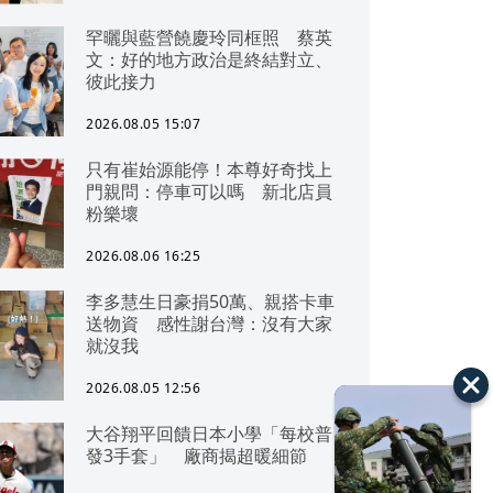
罕曬與藍營饒慶玲同框照 蔡英
文：好的地方政治是終結對立、
彼此接力
2026.08.05 15:07
只有崔始源能停！本尊好奇找上
門親問：停車可以嗎 新北店員
粉樂壞
2026.08.06 16:25
李多慧生日豪捐50萬、親搭卡車
送物資 感性謝台灣：沒有大家
就沒我
2026.08.05 12:56
大谷翔平回饋日本小學「每校普
發3手套」 廠商揭超暖細節