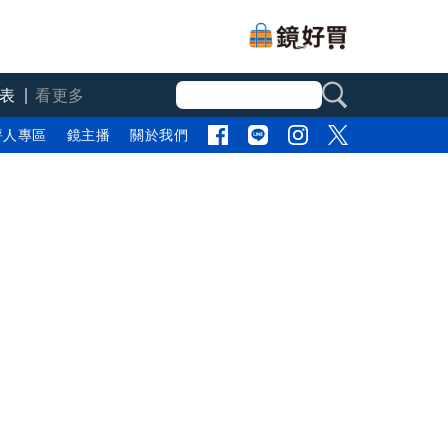
表
看更多
評人專區
鏡主播
關於我們