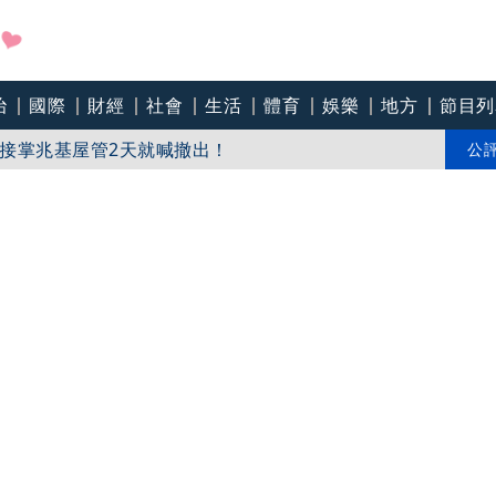
治
國際
財經
社會
生活
體育
娛樂
地方
節目列
教生持斷掃把戳女代課老師眼睛大失血近失明
接掌兆基屋管2天就喊撤出！
公
戶 政院放話：將採必要憲政作為