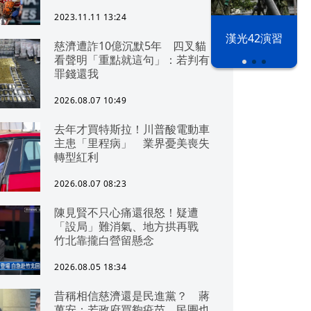
2023.11.11 13:24
漢光42演習
慈濟遭詐10億沉默5年 四叉貓
看聲明「重點就這句」：若判有
罪錢還我
2026.08.07 10:49
去年才買特斯拉！川普酸電動車
主患「里程病」 業界憂美喪失
轉型紅利
2026.08.07 08:23
陳見賢不只心痛還很怒！疑遭
「設局」難消氣、地方拱再戰
竹北靠攏白營留懸念
2026.08.05 18:34
昔稱相信慈濟還是民進黨？ 蔣
萬安：若政府買夠疫苗，民團也