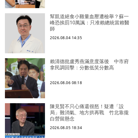
幫凱道絕食小雞量血壓遭檢舉？蘇一
峰恐挨罰10萬諷：只准賴總統當賴醫
師
2026.08.04 14:35
賴清德批盧秀燕滿意度落後 中市府
拿民調回擊：分數低笑分數高
2026.08.06 08:18
陳見賢不只心痛還很怒！疑遭「設
局」難消氣、地方拱再戰 竹北靠攏
白營留懸念
2026.08.05 18:34