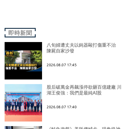
即時新聞
八旬婦遭丈夫以鈍器毆打傷重不治
陳屍自家沙發
2026.08.07 17:45
股后破萬金再飆漲停欲砸百億建廠 川
湖王俊強：我們是最純AI股
2026.08.07 17:40