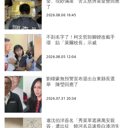
金、現鈔滿屋 苦主慈濟基金會回應
了
2026.08.06 16:45
不刻名字了！柯文哲卸腳鐐改戴手
環 貼「萊爾校長」示威
2026.08.05 12:04
劉櫂豪無預警宣布退出台東縣長選
舉 陳瑩回應了
2026.07.31 20:34
邀沈伯洋簽名「秀菜單遮蔣萬安親
簽」遭出征 饒河名店速祭白漆消失