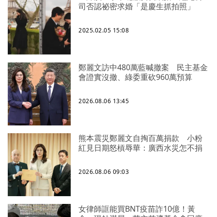
司否認祕密求婚「是慶生抓拍照」
2025.02.05 15:08
鄭麗文訪中480萬藍喊撤案 民主基金
會證實沒撤、綠委重砍960萬預算
2026.08.06 13:45
熊本震災鄭麗文自掏百萬捐款 小粉
紅見日期怒槓辱華：廣西水災怎不捐
2026.08.06 09:03
女律師誆能買BNT疫苗詐10億！黃