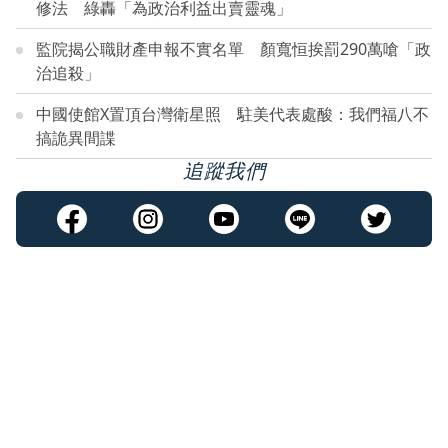
修法 綠轟「為政治利益出賣靈魂」
監院揭公職財產申報不實名單 顏寬恒挨罰290萬嗆「政
治追殺」
中國使館X置頂台灣衛星照 駐美代表處酸：我們福八不
搞詭異間諜
追蹤我們