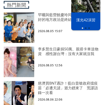
熱門新聞
罕曬與藍營饒慶玲同框照 蔡英文：
好的地方政治是終結對立、彼此接力
漢光42演習
2026.08.05 15:07
李多慧生日豪捐50萬、親搭卡車送物
資 感性謝台灣：沒有大家就沒我
2026.08.05 12:56
慈濟買BNT遇詐！藍白昔嗆政府擋疫
苗「必遭天譴」迴力鏢來了 荒謬語
錄一次看
2026.08.06 22:06