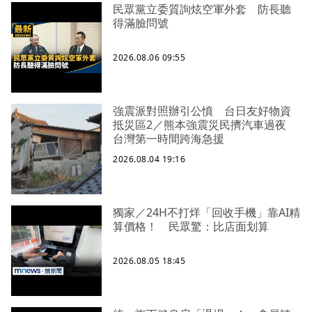
民眾黨立委質詢炫空軍外套 防長聽
得滿臉問號
2026.08.06 09:55
強震派對照辦引公憤 台日友好物資
抵災區2／熊本強震災民擠汽車過夜
台灣第一時間跨海急援
2026.08.04 19:16
獨家／24H不打烊「回收手機」靠AI精
算價格！ 民眾驚：比店面划算
2026.08.05 18:45