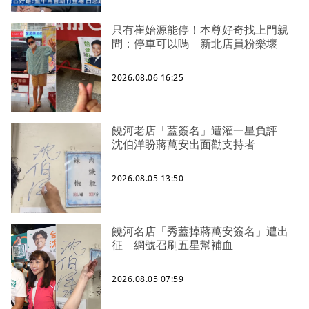
只有崔始源能停！本尊好奇找上門親
問：停車可以嗎 新北店員粉樂壞
2026.08.06 16:25
饒河老店「蓋簽名」遭灌一星負評
沈伯洋盼蔣萬安出面勸支持者
2026.08.05 13:50
饒河名店「秀蓋掉蔣萬安簽名」遭出
征 網號召刷五星幫補血
2026.08.05 07:59