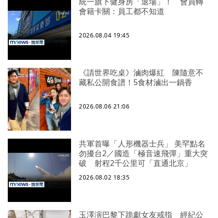
統一旗下健身房「退場」！ 會員轉
會籍卡關：員工都不知道
2026.08.04 19:45
《請世界吃桌》滷肉爆紅 陳隨意不
藏私公開食譜！5食材滷出一鍋香
2026.08.06 21:06
共軍首曝「人形機器士兵」 美罕點名
勿擾台2／國造「極音速飛彈」重大突
破 射程2千公里可「直通北京」
2026.08.02 18:35
玉澤演巴黎下跪獻女友戒指 經紀公