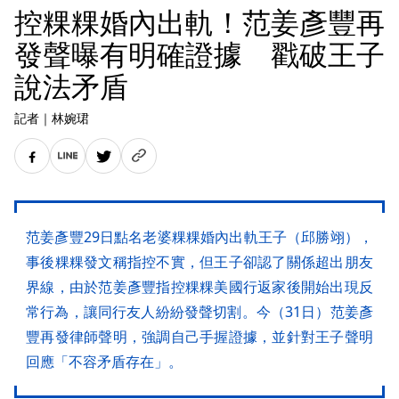
控粿粿婚內出軌！范姜彥豐再
發聲曝有明確證據 戳破王子
說法矛盾
記者
｜
林婉珺
范姜彥豐29日點名老婆粿粿婚內出軌王子（邱勝翊），
事後粿粿發文稱指控不實，但王子卻認了關係超出朋友
界線，由於范姜彥豐指控粿粿美國行返家後開始出現反
常行為，讓同行友人紛紛發聲切割。今（31日）范姜彥
豐再發律師聲明，強調自己手握證據，並針對王子聲明
回應「不容矛盾存在」。