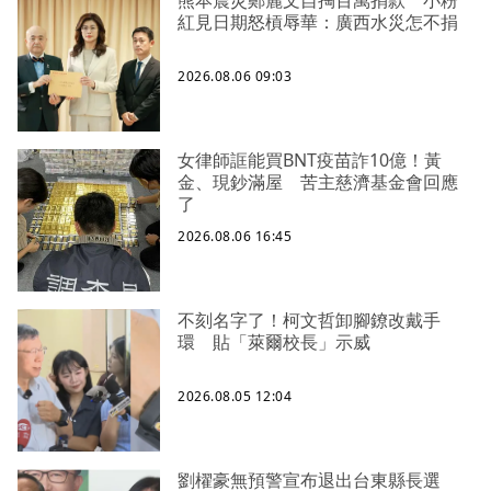
熊本震災鄭麗文自掏百萬捐款 小粉
紅見日期怒槓辱華：廣西水災怎不捐
2026.08.06 09:03
女律師誆能買BNT疫苗詐10億！黃
金、現鈔滿屋 苦主慈濟基金會回應
了
2026.08.06 16:45
不刻名字了！柯文哲卸腳鐐改戴手
環 貼「萊爾校長」示威
2026.08.05 12:04
劉櫂豪無預警宣布退出台東縣長選