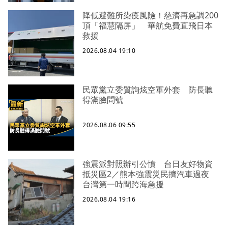
降低避難所染疫風險！慈濟再急調200
頂「福慧隔屏」 華航免費直飛日本
救援
2026.08.04 19:10
民眾黨立委質詢炫空軍外套 防長聽
得滿臉問號
2026.08.06 09:55
強震派對照辦引公憤 台日友好物資
抵災區2／熊本強震災民擠汽車過夜
台灣第一時間跨海急援
2026.08.04 19:16