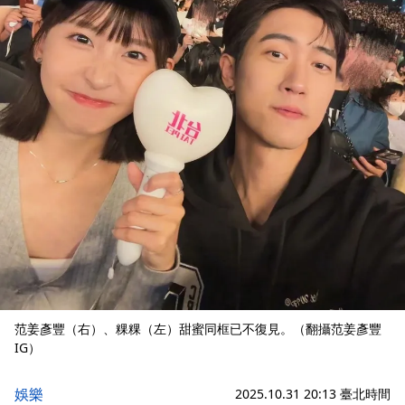
范姜彥豐（右）、粿粿（左）甜蜜同框已不復見。（翻攝范姜彥豐
IG）
娛樂
2025.10.31 20:13 臺北時間