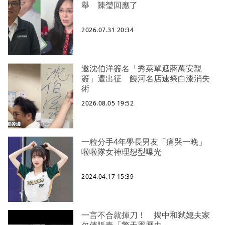
舉 陳瑩回應了
2026.07.31 20:34
邀沈伯洋簽名「秀菜單遮蔣萬安親
簽」遭出征 饒河名店速祭白漆消失
術
2026.08.05 19:52
一粒分手4年學長男友「痛哭一晚」
啦啦隊女神理想型曝光
2024.04.17 15:39
一言不合就揮刀！ 揭中和弒媳夫家