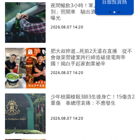
漢光42演習
台股投資熱
夜間暢飲3小時！軍人喝到「瀕死級
別」照開車 驗出酒測值2.2毫克下場
曝光
2026.08.07 14:20
肥大叔猝逝...死前2天還在直播 從不
會做菜營建業跨行締造破億電商帝
國！揭白手起家創業祕辛
2026.08.07 14:20
少年校園槍殺3師3生後身亡！15傷含2
重傷 泰總理哀痛：不應發生
2026.08.07 14:20