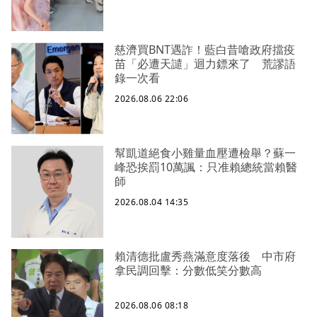
慈濟買BNT遇詐！藍白昔嗆政府擋疫
苗「必遭天譴」迴力鏢來了 荒謬語
錄一次看
2026.08.06 22:06
幫凱道絕食小雞量血壓遭檢舉？蘇一
峰恐挨罰10萬諷：只准賴總統當賴醫
師
2026.08.04 14:35
賴清德批盧秀燕滿意度落後 中市府
拿民調回擊：分數低笑分數高
2026.08.06 08:18