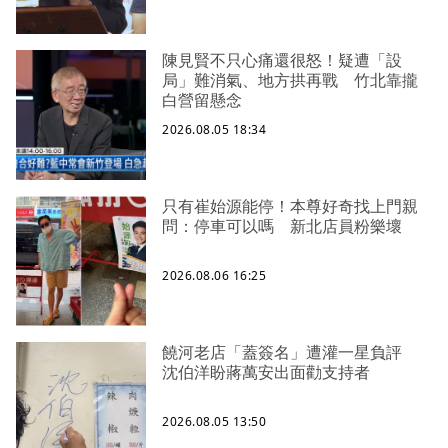
陳見賢不只心痛還很怒！疑遭「設
局」難消氣、地方拱再戰 竹北靠攏
白營留懸念
2026.08.05 18:34
只有崔始源能停！本尊好奇找上門親
問：停車可以嗎 新北店員粉樂壞
2026.08.06 16:25
饒河老店「蓋簽名」遭灌一星負評
沈伯洋盼蔣萬安出面勸支持者
2026.08.05 13:50