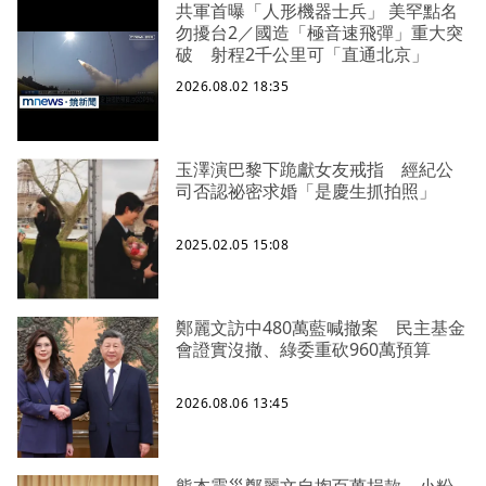
共軍首曝「人形機器士兵」 美罕點名
勿擾台2／國造「極音速飛彈」重大突
破 射程2千公里可「直通北京」
2026.08.02 18:35
玉澤演巴黎下跪獻女友戒指 經紀公
司否認祕密求婚「是慶生抓拍照」
2025.02.05 15:08
鄭麗文訪中480萬藍喊撤案 民主基金
會證實沒撤、綠委重砍960萬預算
2026.08.06 13:45