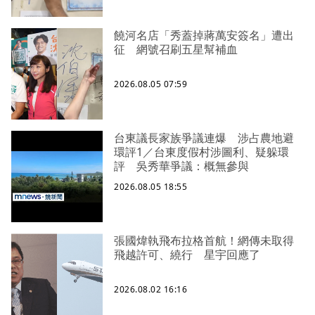
饒河名店「秀蓋掉蔣萬安簽名」遭出
征 網號召刷五星幫補血
2026.08.05 07:59
台東議長家族爭議連爆 涉占農地避
環評1／台東度假村涉圖利、疑躲環
評 吳秀華爭議：概無參與
2026.08.05 18:55
張國煒執飛布拉格首航！網傳未取得
飛越許可、繞行 星宇回應了
2026.08.02 16:16