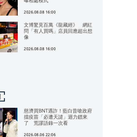
曝相處模式
2026.08.08 16:00
文博驚見百萬《龍藏經》 網紅
問「有人買嗎」店員回應超出想
像
2026.08.08 16:00
聞
慈濟買BNT遇詐！藍白昔嗆政府
擋疫苗「必遭天譴」迴力鏢來
了 荒謬語錄一次看
2026.08.06 22:06