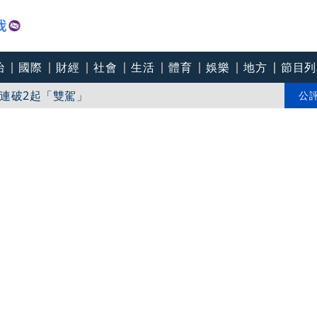
治
國際
財經
社會
生活
體育
娛樂
地方
節目列
人買嗎」店員回應超出想像
連破2起「雙駕」
公
《美聯社》：台美更緊密