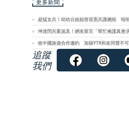
更多新聞
超猛女兵！幼幼台姐姐曾當憲兵護總統 啦啦
坤達閃兵案波及！網友留言「幫忙掩護真會演
收中國旅遊合作邀約 加籍YTR和友同聲不
追蹤
我們