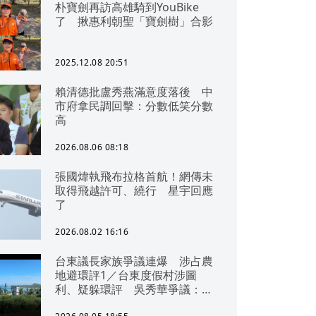
朴寶劍再訪高雄騎到YouBike
了 揪惠利朝聖「寶劍樹」合影
2025.12.08 20:51
賴清德批盧秀燕滿意度落後 中
市府拿民調回擊：分數低笑分數
高
2026.08.06 08:18
張國煒執飛布拉格首航！網傳未
取得飛越許可、繞行 星宇回應
了
2026.08.02 16:16
台東議長家族爭議連爆 涉占農
地避環評1／台東度假村涉圖
利、疑躲環評 吳秀華爭議：概
無參與