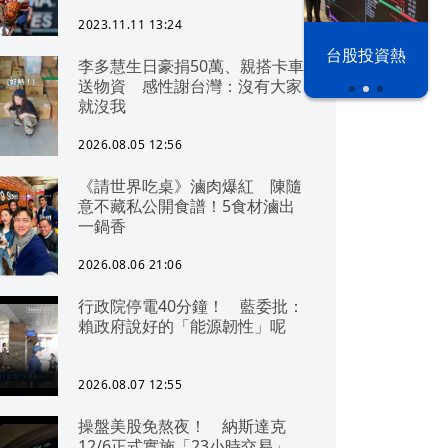
2023.11.11 13:24
漢光42演習
台股投資熱
李多慧生日豪捐50萬、親搭卡車
送物資 感性謝台灣：沒有大家
就沒我
2026.08.05 12:56
《請世界吃桌》滷肉爆紅 陳隨
意不藏私公開食譜！5食材滷出
一鍋香
2026.08.06 21:06
行政院停電40分鐘！ 藍委批：
賴政府說好的「能源韌性」呢
2026.08.07 12:55
操盤美股免熬夜！ 納斯達克
12/6正式實施「23小時交易」