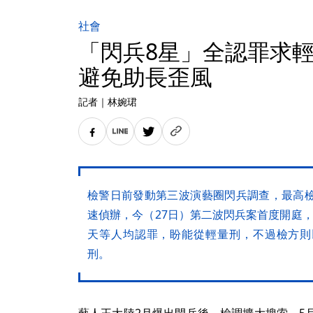
社會
「閃兵8星」全認罪求
避免助長歪風
記者
｜
林婉珺
檢警日前發動第三波演藝圈閃兵調查，最高檢
速偵辦，今（27日）第二波閃兵案首度開庭
天等人均認罪，盼能從輕量刑，不過檢方則
刑。
藝人王大陸2月爆出閃兵後，檢調擴大搜索，5