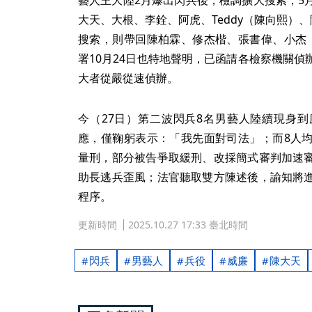
大天、大根、李銓、阿虎、Teddy（陳向熙）
搜索，則帶回陳柏霖、修杰楷、張書偉、小杰
署10月24日也特地聲明，已函請各檢察機關
大者從嚴從速偵辦。
今（27日）第二波閃兵8名男藝人陸續現身
應，僅鞠躬表示：「我先面對司法」；而8人
量刑，部分被告爭取緩刑、改採簡式審判加速
助長逃兵歪風；法官聽取雙方陳述後，諭知將
程序。
更新時間
2025.10.27 17:33 臺北時間
閃兵
男藝人
兵役
威廉
陳大天