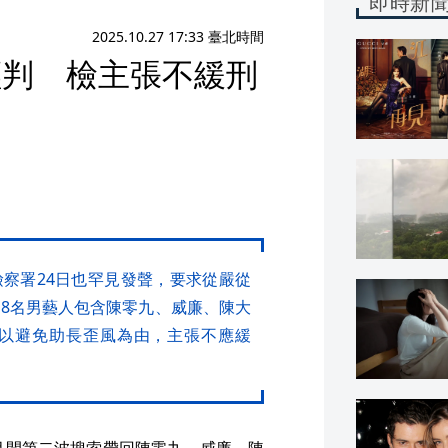
即時新
2025.10.27 17:33 臺北時間
輕判 檢主張不緩刑
察署24日也罕見發聲，要求從嚴從
，8名男藝人包含陳零九、威廉、陳大
以避免助長歪風為由，主張不應緩
月間第二波搜索帶回陳零九、威廉、陳