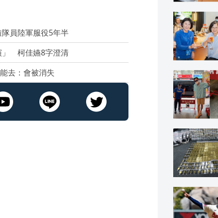
隊員陸軍服役5年半
」 柯佳嬿8字澄清
可能去：會被消失