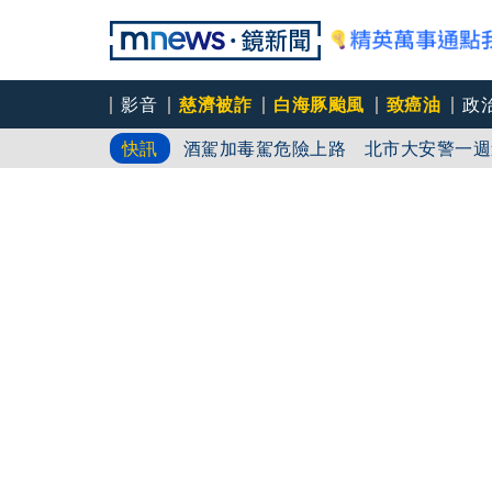
影音
慈濟被詐
白海豚颱風
致癌油
政
文博驚見百萬《龍藏經》 網紅問「有
快訊
酒駕加毒駕危險上路 北市大安警一週
美語老師變多了？外媒關注漢光演習 