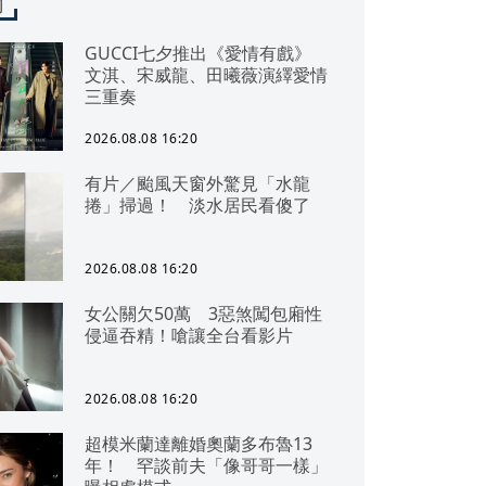
聞
GUCCI七夕推出《愛情有戲》
文淇、宋威龍、田曦薇演繹愛情
三重奏
2026.08.08 16:20
有片／颱風天窗外驚見「水龍
捲」掃過！ 淡水居民看傻了
2026.08.08 16:20
女公關欠50萬 3惡煞闖包廂性
侵逼吞精！嗆讓全台看影片
2026.08.08 16:20
超模米蘭達離婚奧蘭多布魯13
年！ 罕談前夫「像哥哥一樣」