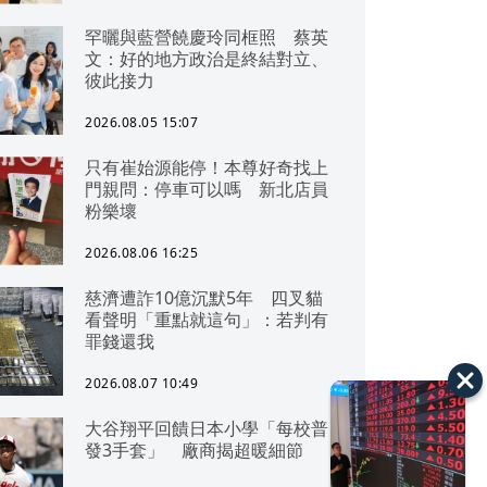
罕曬與藍營饒慶玲同框照 蔡英
文：好的地方政治是終結對立、
彼此接力
2026.08.05 15:07
只有崔始源能停！本尊好奇找上
門親問：停車可以嗎 新北店員
粉樂壞
2026.08.06 16:25
慈濟遭詐10億沉默5年 四叉貓
看聲明「重點就這句」：若判有
罪錢還我
2026.08.07 10:49
大谷翔平回饋日本小學「每校普
發3手套」 廠商揭超暖細節