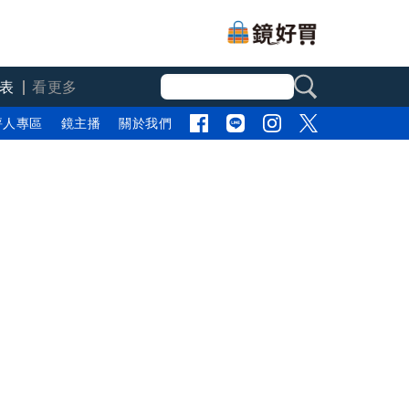
表
看更多
評人專區
鏡主播
關於我們