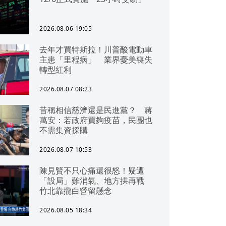
2026.08.06 19:05
去年才買特斯拉！川普酸電動車
主患「里程病」 業界憂美喪失
轉型紅利
2026.08.07 08:23
昔稱相信慈濟還是民進黨？ 蔣
萬安：若政府買夠疫苗，民團也
不需集資採購
2026.08.07 10:53
陳見賢不只心痛還很怒！疑遭
「設局」難消氣、地方拱再戰
竹北靠攏白營留懸念
2026.08.05 18:34