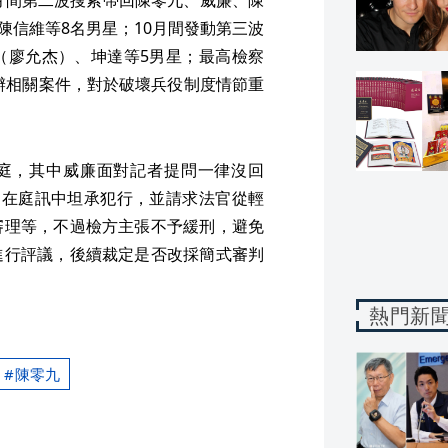
、陳信維等8名男星；10月間發動第三波
（廖允杰）、坤達等5男星；最高檢察
偵辦相關案件，對於破壞兵役制度情節重
到庭，其中威廉面對記者提問一律沒回
均在庭訊中坦承犯行，並請求法官從輕
審理等，不過檢方主張不予緩刑，避免
進行評議，後續裁定是否改採簡式審判
熱門新
陳零九