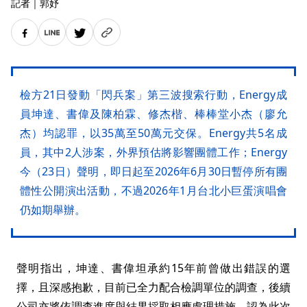
記者
｜
郭妤
檢方21日發動「閃兵案」第三波搜索行動，Energy成
員坤達、書偉及陳柏霖、修杰楷、棒棒堂小杰（廖允
杰）均認罪，以35萬至50萬元交保。Energy共5名成
員，其中2人涉案，外界預估將影響團體工作；Energy
今（23日）聲明，即日起至2026年6月30日暫停所有團
體性公開演出活動，不過2026年1月台北小巨蛋演唱會
仍如期舉辦。
聲明指出，坤達、書偉坦承約15年前曾做出錯誤的選
擇，且深感抱歉，目前已全力配合檢調單位的調查，後續
公司亦將依調查進度與結果採取相應處理措施，認為此次