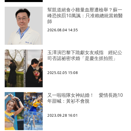
幫凱道絕食小雞量血壓遭檢舉？蘇一
峰恐挨罰10萬諷：只准賴總統當賴醫
師
2026.08.04 14:35
玉澤演巴黎下跪獻女友戒指 經紀公
司否認祕密求婚「是慶生抓拍照」
2025.02.05 15:08
又一啦啦隊女神結婚！ 愛情長跑10
年甜喊：黃衫不會脫
2023.09.28 16:01