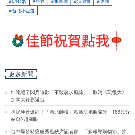
Energy
坤達
張書偉
演唱會
休團
台北小巨蛋
更多新聞
坤達認了閃兵道歉「不敢奢求原諒」 取消《玩很大》
加拿大錄影返台
拘提坤達爆紅！「新北帥檢」粘鑫法袍照曝光 188公分
站C位超顯眼
台中爆發豬瘟盧秀燕缺席記者會 「多報導購物節」挨