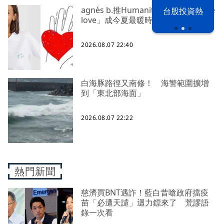
agnès b.推Humanitarian系列 「give
漢光42演習
台股投資熱
love」成今夏最暖時尚宣言
2026.08.07 22:40
白海豚路徑又南修！ 海警範圍擴增
到「東北部海面」
2026.08.07 22:22
熱門新聞
慈濟買BNT遇詐！藍白昔嗆政府擋疫
苗「必遭天譴」迴力鏢來了 荒謬語
錄一次看