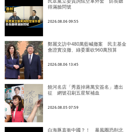
民眾黨立委質詢炫空軍外套 防長聽
得滿臉問號
2026.08.06 09:55
鄭麗文訪中480萬藍喊撤案 民主基金
會證實沒撤、綠委重砍960萬預算
2026.08.06 13:45
饒河名店「秀蓋掉蔣萬安簽名」遭出
征 網號召刷五星幫補血
2026.08.05 07:59
白海豚直衝中國？！ 暴風圈恐削北