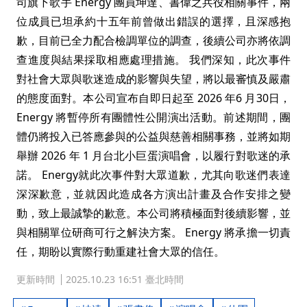
司旗下歌手 Energy 團員坤達、書偉之兵役相關事件，兩
位成員已坦承約十五年前曾做出錯誤的選擇，且深感抱
歉，目前已全力配合檢調單位的調查，後續公司亦將依調
查進度與結果採取相應處理措施。 我們深知，此次事件
對社會大眾與歌迷造成的影響與失望，將以最審慎及嚴肅
的態度面對。本公司宣布自即日起至 2026 年6 月30日，
Energy 將暫停所有團體性公開演出活動。前述期間，團
體仍將投入已答應參與的公益與慈善相關事務，並將如期
舉辦 2026 年 1 月台北小巨蛋演唱會，以履行對歌迷的承
諾。 Energy就此次事件對大眾道歉，尤其向歌迷們表達
深深歉意，並就因此造成各方演出計畫及合作安排之變
動，致上最誠摯的歉意。本公司將積極面對後續影響，並
與相關單位研商可行之解決方案。 Energy 將承擔一切責
任，期盼以實際行動重建社會大眾的信任。
更新時間
2025.10.23 16:51 臺北時間