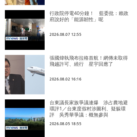
行政院停電40分鐘！ 藍委批：賴政
府說好的「能源韌性」呢
2026.08.07 12:55
張國煒執飛布拉格首航！網傳未取得
飛越許可、繞行 星宇回應了
2026.08.02 16:16
台東議長家族爭議連爆 涉占農地避
環評1／台東度假村涉圖利、疑躲環
評 吳秀華爭議：概無參與
2026.08.05 18:55