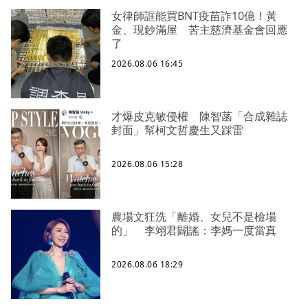
女律師誆能買BNT疫苗詐10億！黃
金、現鈔滿屋 苦主慈濟基金會回應
了
2026.08.06 16:45
才爆皮克敏侵權 陳智菡「合成雜誌
封面」幫柯文哲慶生又踩雷
2026.08.06 15:28
農場文狂洗「離婚、女兒不是檢場
的」 李翊君闢謠：李媽一度當真
2026.08.06 18:29