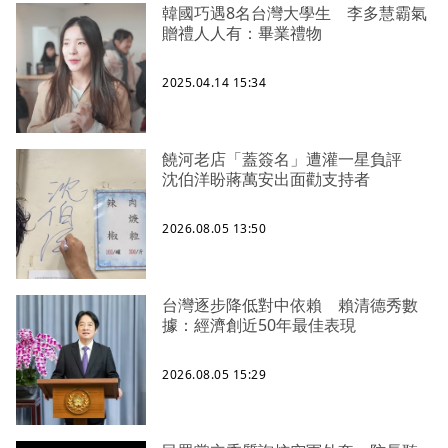
韓國巧遇8名台灣大學生 李多慧霸氣
贈禮人人有：畢業禮物
2025.04.14 15:34
饒河老店「蓋簽名」遭灌一星負評
沈伯洋盼蔣萬安出面勸支持者
2026.08.05 13:50
台灣逐步降低對中依賴 賴清德秀數
據：經濟創近50年最佳表現
2026.08.05 15:29