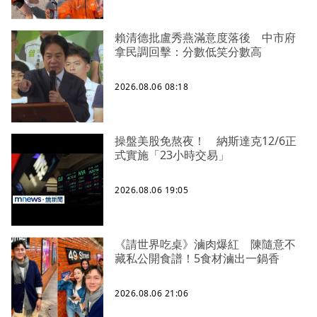
賴清德批盧秀燕滿意度落後 中市府
拿民調回擊：分數低笑分數高
2026.08.06 08:18
操盤美股免熬夜！ 納斯達克12/6正
式實施「23小時交易」
2026.08.06 19:05
《請世界吃桌》滷肉爆紅 陳隨意不
藏私公開食譜！5食材滷出一鍋香
2026.08.06 21:06