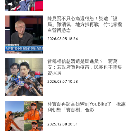
陳見賢不只心痛還很怒！疑遭「設
局」難消氣、地方拱再戰 竹北靠攏
白營留懸念
2026.08.05 18:34
昔稱相信慈濟還是民進黨？ 蔣萬
安：若政府買夠疫苗，民團也不需集
資採購
2026.08.07 10:53
朴寶劍再訪高雄騎到YouBike了 揪惠
利朝聖「寶劍樹」合影
2025.12.08 20:51