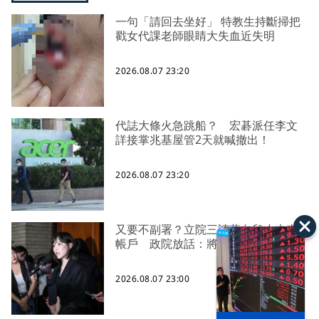
一句「請回去坐好」 特教生持斷掃把
戳女代課老師眼睛大失血近失明
2026.08.07 23:20
代誌大條火急跳船？ 宏碁派任李文
詳接掌兆基屋管2天就喊撤出！
2026.08.07 23:20
又要不副署？立院三讀藍白兒少未來
帳戶 政院放話：將採必要憲政作為
2026.08.07 23:00