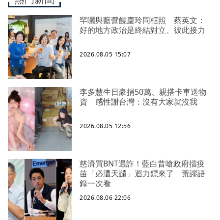
罕曬與藍營饒慶玲同框照 蔡英文：
好的地方政治是終結對立、彼此接力
2026.08.05 15:07
李多慧生日豪捐50萬、親搭卡車送物
資 感性謝台灣：沒有大家就沒我
2026.08.05 12:56
慈濟買BNT遇詐！藍白昔嗆政府擋疫
苗「必遭天譴」迴力鏢來了 荒謬語
錄一次看
2026.08.06 22:06