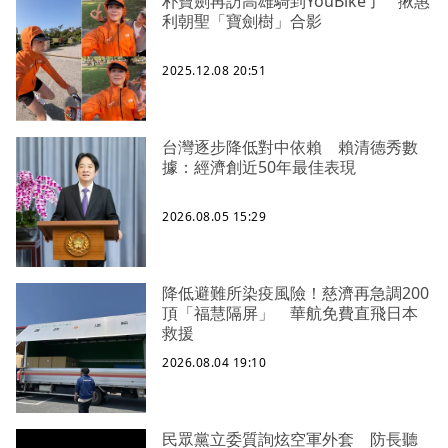
朴寶劍再訪高雄騎到YouBike了 揪惠
利朝聖「寶劍樹」合影
2025.12.08 20:51
台灣逐步降低對中依賴 賴清德秀數
據：經濟創近50年最佳表現
2026.08.05 15:29
降低避難所染疫風險！慈濟再急調200
頂「福慧隔屏」 華航免費直飛日本
救援
2026.08.04 19:10
民眾黨立委質詢炫空軍外套 防長聽