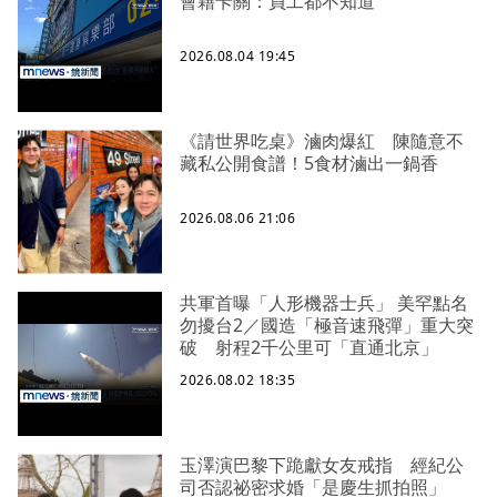
會籍卡關：員工都不知道
2026.08.04 19:45
《請世界吃桌》滷肉爆紅 陳隨意不
藏私公開食譜！5食材滷出一鍋香
2026.08.06 21:06
共軍首曝「人形機器士兵」 美罕點名
勿擾台2／國造「極音速飛彈」重大突
破 射程2千公里可「直通北京」
2026.08.02 18:35
玉澤演巴黎下跪獻女友戒指 經紀公
司否認祕密求婚「是慶生抓拍照」