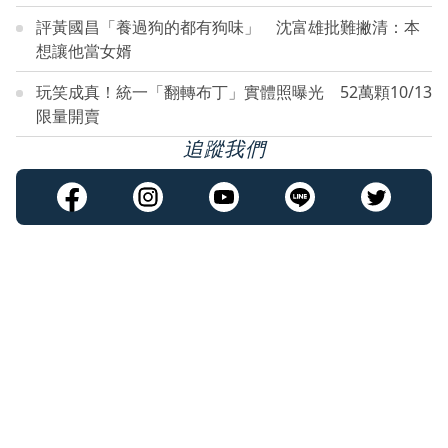
評黃國昌「養過狗的都有狗味」 沈富雄批難撇清：本
想讓他當女婿
玩笑成真！統一「翻轉布丁」實體照曝光 52萬顆10/13
限量開賣
追蹤我們