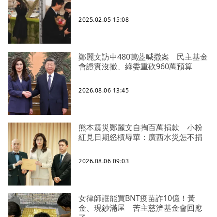
2025.02.05 15:08
鄭麗文訪中480萬藍喊撤案 民主基金
會證實沒撤、綠委重砍960萬預算
2026.08.06 13:45
熊本震災鄭麗文自掏百萬捐款 小粉
紅見日期怒槓辱華：廣西水災怎不捐
2026.08.06 09:03
女律師誆能買BNT疫苗詐10億！黃
金、現鈔滿屋 苦主慈濟基金會回應