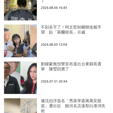
了
2026.08.06 16:45
不刻名字了！柯文哲卸腳鐐改戴手
環 貼「萊爾校長」示威
2026.08.05 12:04
劉櫂豪無預警宣布退出台東縣長選
舉 陳瑩回應了
2026.07.31 20:34
邀沈伯洋簽名「秀菜單遮蔣萬安親
簽」遭出征 饒河名店速祭白漆消失
術