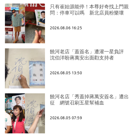
只有崔始源能停！本尊好奇找上門親
問：停車可以嗎 新北店員粉樂壞
2026.08.06 16:25
饒河老店「蓋簽名」遭灌一星負評
沈伯洋盼蔣萬安出面勸支持者
2026.08.05 13:50
饒河名店「秀蓋掉蔣萬安簽名」遭出
征 網號召刷五星幫補血
2026.08.05 07:59