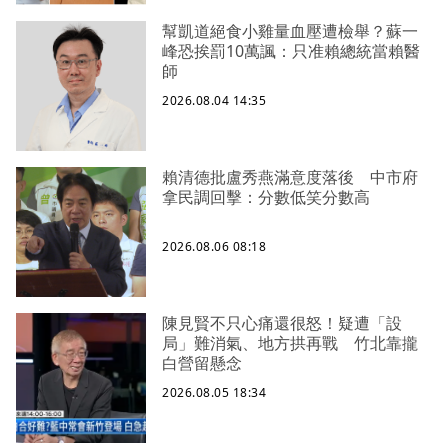
幫凱道絕食小雞量血壓遭檢舉？蘇一
峰恐挨罰10萬諷：只准賴總統當賴醫
師
2026.08.04 14:35
賴清德批盧秀燕滿意度落後 中市府
拿民調回擊：分數低笑分數高
2026.08.06 08:18
陳見賢不只心痛還很怒！疑遭「設
局」難消氣、地方拱再戰 竹北靠攏
白營留懸念
2026.08.05 18:34