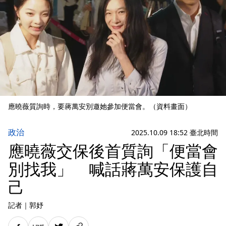
應曉薇質詢時，要蔣萬安別邀她參加便當會。（資料畫面）
政治
2025.10.09 18:52 臺北時間
應曉薇交保後首質詢「便當會
別找我」 喊話蔣萬安保護自
己
記者
｜
郭妤