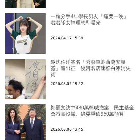
一粒分手4年學長男友「痛哭一晚」
啦啦隊女神理想型曝光
2024.04.17 15:39
邀沈伯洋簽名「秀菜單遮蔣萬安親
簽」遭出征 饒河名店速祭白漆消失
術
2026.08.05 19:52
鄭麗文訪中480萬藍喊撤案 民主基金
會證實沒撤、綠委重砍960萬預算
2026.08.06 13:45