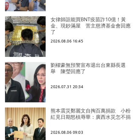
女律師誆能買BNT疫苗詐10億！黃
金、現鈔滿屋 苦主慈濟基金會回應
了
2026.08.06 16:45
劉櫂豪無預警宣布退出台東縣長選
舉 陳瑩回應了
2026.07.31 20:34
熊本震災鄭麗文自掏百萬捐款 小粉
紅見日期怒槓辱華：廣西水災怎不捐
2026.08.06 09:03