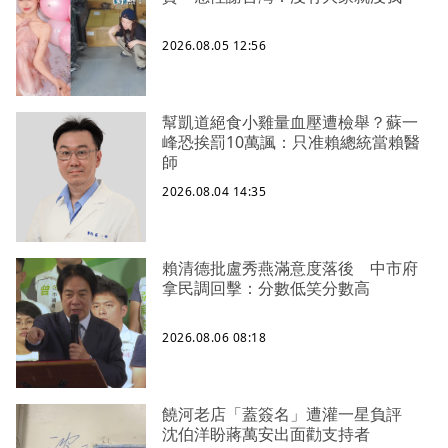
2026.08.05 12:56
幫凱道絕食小雞量血壓遭檢舉？蘇一
峰恐挨罰10萬諷：只准賴總統當賴醫
師
2026.08.04 14:35
賴清德批盧秀燕滿意度落後 中市府
拿民調回擊：分數低笑分數高
2026.08.06 08:18
饒河老店「蓋簽名」遭灌一星負評
沈伯洋盼蔣萬安出面勸支持者