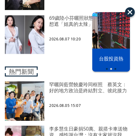
69歲陸小芬曬照狀態驚艷四方 性感不
想遮「姐真的太辣」
2026.08.07 10:20
以色列 穹頂
台股投資熱
之下
熱門新聞
罕曬與藍營饒慶玲同框照 蔡英文：
好的地方政治是終結對立、彼此接力
2026.08.05 15:07
李多慧生日豪捐50萬、親搭卡車送物
資 感性謝台灣：沒有大家就沒我