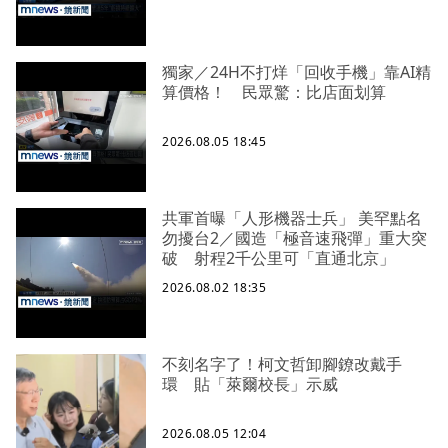
獨家／24H不打烊「回收手機」靠AI精
算價格！ 民眾驚：比店面划算
2026.08.05 18:45
共軍首曝「人形機器士兵」 美罕點名
勿擾台2／國造「極音速飛彈」重大突
破 射程2千公里可「直通北京」
2026.08.02 18:35
不刻名字了！柯文哲卸腳鐐改戴手
環 貼「萊爾校長」示威
2026.08.05 12:04