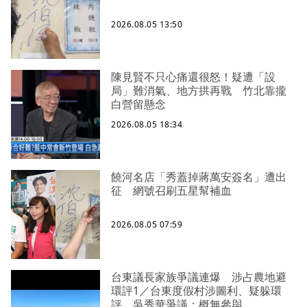
2026.08.05 13:50
陳見賢不只心痛還很怒！疑遭「設
局」難消氣、地方拱再戰 竹北靠攏
白營留懸念
2026.08.05 18:34
饒河名店「秀蓋掉蔣萬安簽名」遭出
征 網號召刷五星幫補血
2026.08.05 07:59
台東議長家族爭議連爆 涉占農地避
環評1／台東度假村涉圖利、疑躲環
評 吳秀華爭議：概無參與