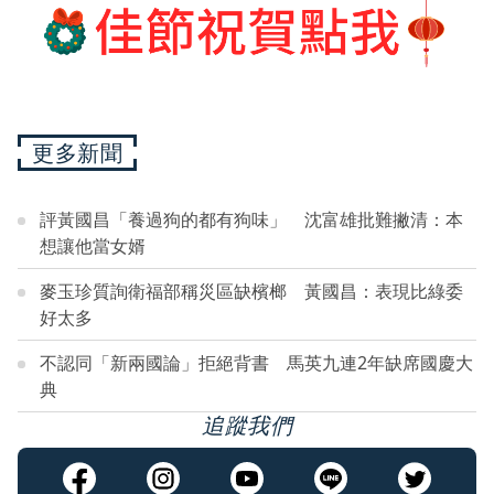
更多新聞
評黃國昌「養過狗的都有狗味」 沈富雄批難撇清：本
想讓他當女婿
麥玉珍質詢衛福部稱災區缺檳榔 黃國昌：表現比綠委
好太多
不認同「新兩國論」拒絕背書 馬英九連2年缺席國慶大
典
追蹤我們