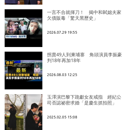
一言不合就揮刀！ 揭中和弒媳夫家
欠債販毒「驚天黑歷史」
2026.07.29 19:55
拐賣49人到柬埔寨 角頭演員李振豪
判18年再加18年
2026.08.03 12:25
玉澤演巴黎下跪獻女友戒指 經紀公
司否認祕密求婚「是慶生抓拍照」
2025.02.05 15:08