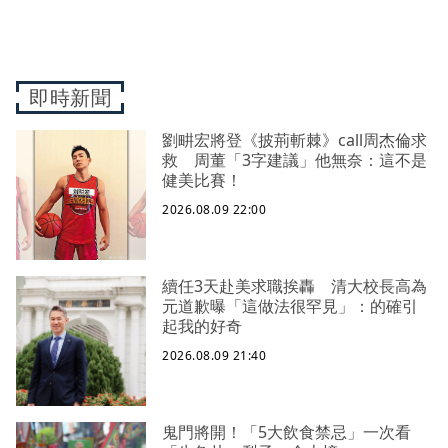
即時新聞
劉畊宏將登《披荊斬棘》call周杰倫求
救 周董「3字建議」他無奈：這不是
健美比賽！
2026.08.09 22:00
續任3天赴美求職挨轟 清大校長高為
元道歉曝「這做法很罕見」：的確引
起我的好奇
2026.08.09 21:40
鬼門將開！「5大飲食禁忌」一次看