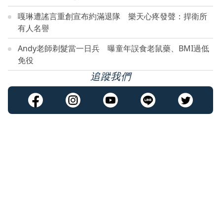
嘎琳遭謠言重創宣布約滿退隊 樂天心疼發聲：捍衛所
有人名譽
Andy老師剃髮當一日兵 曝童年誤食老鼠藥、BMI過低
免役
追蹤我們