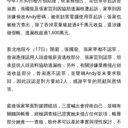
今年7月30日檢方偵結後，依業務侵占、背信等罪起訴曾
淑惠，張國龍及張家芸則因協助逃漏稅遭起訴，家寧則因
涉嫌偷改Andy密碼，被依妨害電腦使用罪起訴；張家也
被檢方查出，除了吞掉眾量級超過4千萬元收益，還涉嫌
做假帳、逃漏稅超過1,600萬元。
新北地院今（17日）開庭，張國龍、張家寧都不認罪，
曾淑惠僅認用人頭虛報薪資逃稅部分、張家芸則認罪，坦
承提供人頭資料協助逃漏稅；另外，有關涉嫌業務侵占頻
道收益部分，曾淑惠不認罪，並聲稱Andy並未要求取
回，因此誤認是對方要給2人，感謝平常的照顧與恩情
等。
庭後張家寧面對媒體鏡頭，三度喊出會捍衛自己，並稱有
關錢與帳冊，經檢調查核已證實她未侵占任何款項，帳冊
部分她會一一查核，盼外界可以基於事實與理性探討，不