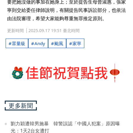
要把她沒做的事加在她身上；至於提告生母曾淑惠，張家
寧則交給委任律師說明，有關提告民事訴訟部分，也依法
由法院審理，希望大家能夠尊重無罪推定原則。
更新時間
2025.09.17 19:51 臺北時間
眾量級
Andy
颱風
家寧
更多新聞
劉力穎遭韓男施暴 韓警誤認「中國人犯案」原因曝
光：1天2台女遭打