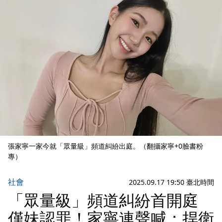
張家寧一家今就「眾量級」頻道糾紛出庭。（翻攝家寧+0臉書粉
專）
社會
2025.09.17 19:50 臺北時間
「眾量級」頻道糾紛首開庭
僅妹認罪！家寧連聲喊：捍衛