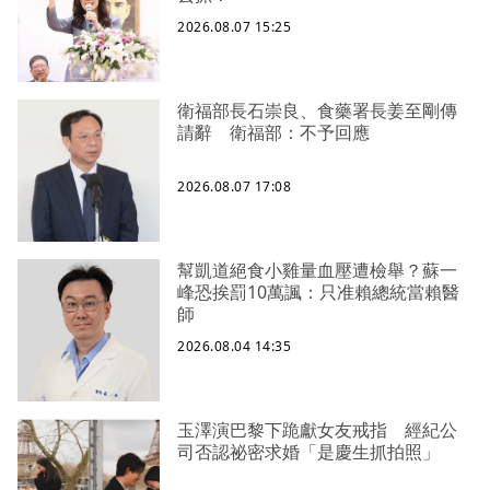
2026.08.07 15:25
衛福部長石崇良、食藥署長姜至剛傳
請辭 衛福部：不予回應
2026.08.07 17:08
幫凱道絕食小雞量血壓遭檢舉？蘇一
峰恐挨罰10萬諷：只准賴總統當賴醫
師
2026.08.04 14:35
玉澤演巴黎下跪獻女友戒指 經紀公
司否認祕密求婚「是慶生抓拍照」