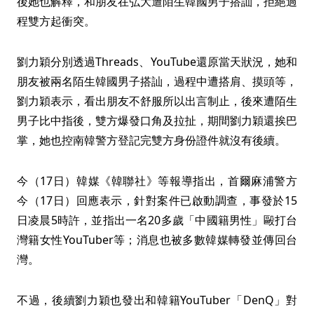
後她也解釋，和朋友在弘大遭陌生韓國男子搭訕，拒絕過
程雙方起衝突。
劉力穎分別透過Threads、YouTube還原當天狀況，她和
朋友被兩名陌生韓國男子搭訕，過程中遭搭肩、摸頭等，
劉力穎表示，看出朋友不舒服所以出言制止，後來遭陌生
男子比中指後，雙方爆發口角及拉扯，期間劉力穎還挨巴
掌，她也控南韓警方登記完雙方身份證件就沒有後續。
今（17日）韓媒《韓聯社》等報導指出，首爾麻浦警方
今（17日）回應表示，針對案件已啟動調查，事發於15
日凌晨5時許，並指出一名20多歲「中國籍男性」毆打台
灣籍女性YouTuber等；消息也被多數韓媒轉發並傳回台
灣。
不過，後續劉力穎也發出和韓籍YouTuber「DenQ」對