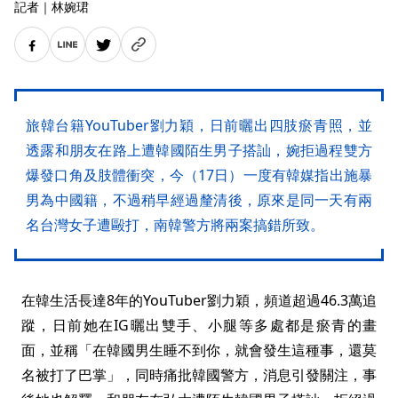
記者
｜
林婉珺
旅韓台籍YouTuber劉力穎，日前曬出四肢瘀青照，並
透露和朋友在路上遭韓國陌生男子搭訕，婉拒過程雙方
爆發口角及肢體衝突，今（17日）一度有韓媒指出施暴
男為中國籍，不過稍早經過釐清後，原來是同一天有兩
名台灣女子遭毆打，南韓警方將兩案搞錯所致。
在韓生活長達8年的YouTuber劉力穎，頻道超過46.3萬追
蹤，日前她在IG曬出雙手、小腿等多處都是瘀青的畫
面，並稱「在韓國男生睡不到你，就會發生這種事，還莫
名被打了巴掌」，同時痛批韓國警方，消息引發關注，事