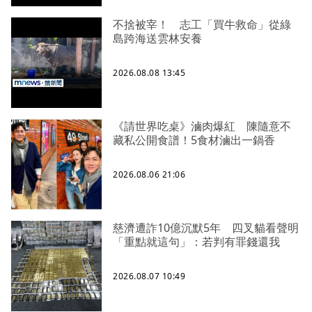
不捨被宰！ 志工「買牛救命」從綠
島跨海送雲林安養
2026.08.08 13:45
《請世界吃桌》滷肉爆紅 陳隨意不
藏私公開食譜！5食材滷出一鍋香
2026.08.06 21:06
慈濟遭詐10億沉默5年 四叉貓看聲明
「重點就這句」：若判有罪錢還我
2026.08.07 10:49