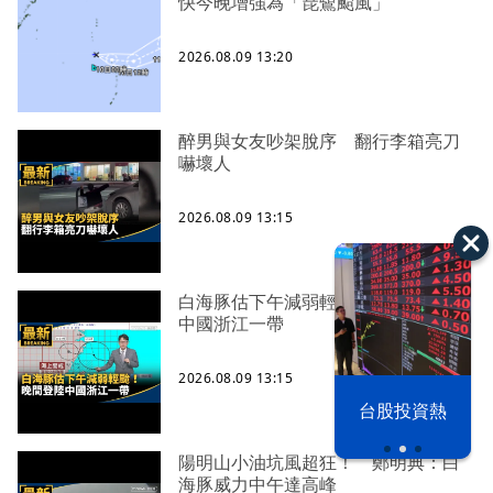
快今晚增強為「琵鷺颱風」
2026.08.09 13:20
醉男與女友吵架脫序 翻行李箱亮刀
嚇壞人
2026.08.09 13:15
白海豚估下午減弱輕颱！ 晚間登陸
中國浙江一帶
2026.08.09 13:15
漢光42演習
台股投資熱
陽明山小油坑風超狂！ 鄭明典：白
海豚威力中午達高峰