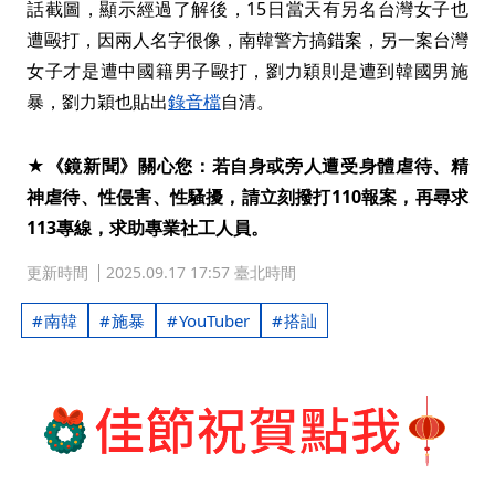
話截圖，顯示經過了解後，15日當天有另名台灣女子也
遭毆打，因兩人名字很像，南韓警方搞錯案，另一案台灣
女子才是遭中國籍男子毆打，劉力穎則是遭到韓國男施
暴，劉力穎也貼出
錄音檔
自清。
★《鏡新聞》關心您：若自身或旁人遭受身體虐待、精
神虐待、性侵害、性騷擾，請立刻撥打110報案，再尋求
113專線，求助專業社工人員。
更新時間
2025.09.17 17:57 臺北時間
南韓
施暴
YouTuber
搭訕