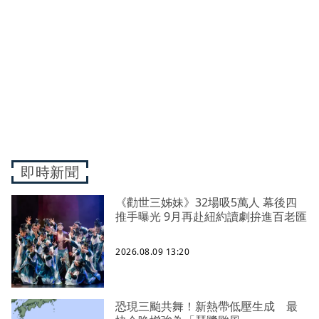
即時新聞
《勸世三姊妹》32場吸5萬人 幕後四
推手曝光 9月再赴紐約讀劇拚進百老匯
2026.08.09 13:20
恐現三颱共舞！新熱帶低壓生成 最