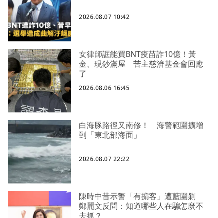
2026.08.07 10:42
女律師誆能買BNT疫苗詐10億！黃
金、現鈔滿屋 苦主慈濟基金會回應
了
2026.08.06 16:45
白海豚路徑又南修！ 海警範圍擴增
到「東北部海面」
2026.08.07 22:22
陳時中昔示警「有掮客」遭藍圍剿
鄭麗文反問：知道哪些人在騙怎麼不
去抓？