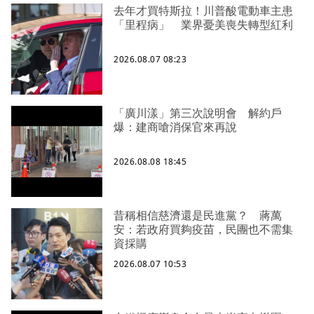
去年才買特斯拉！川普酸電動車主患
「里程病」 業界憂美喪失轉型紅利
2026.08.07 08:23
「廣川漾」第三次說明會 解約戶
爆：建商嗆消保官來再說
2026.08.08 18:45
昔稱相信慈濟還是民進黨？ 蔣萬
安：若政府買夠疫苗，民團也不需集
資採購
2026.08.07 10:53