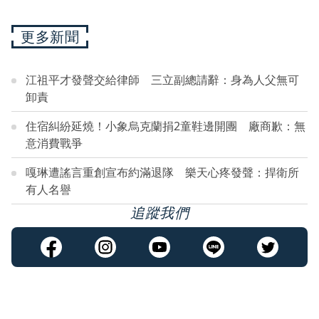
更多新聞
江祖平才發聲交給律師 三立副總請辭：身為人父無可
卸責
住宿糾紛延燒！小象烏克蘭捐2童鞋邊開團 廠商歉：無
意消費戰爭
嘎琳遭謠言重創宣布約滿退隊 樂天心疼發聲：捍衛所
有人名譽
追蹤我們