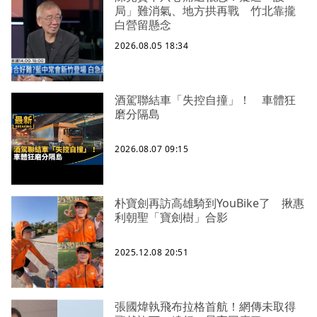
局」難消氣、地方拱再戰 竹北靠攏
白營留懸念
2026.08.05 18:34
酒駕聯結車「失控自撞」！ 車體狂
磨分隔島
2026.08.07 09:15
朴寶劍再訪高雄騎到YouBike了 揪惠
利朝聖「寶劍樹」合影
2025.12.08 20:51
張國煒執飛布拉格首航！網傳未取得