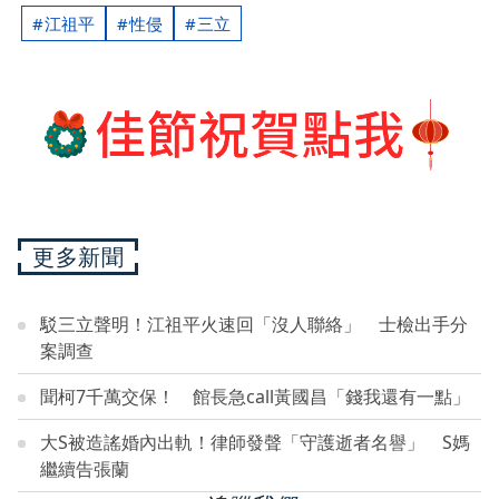
江祖平
性侵
三立
更多新聞
駁三立聲明！江祖平火速回「沒人聯絡」 士檢出手分
案調查
聞柯7千萬交保！ 館長急call黃國昌「錢我還有一點」
大S被造謠婚內出軌！律師發聲「守護逝者名譽」 S媽
繼續告張蘭