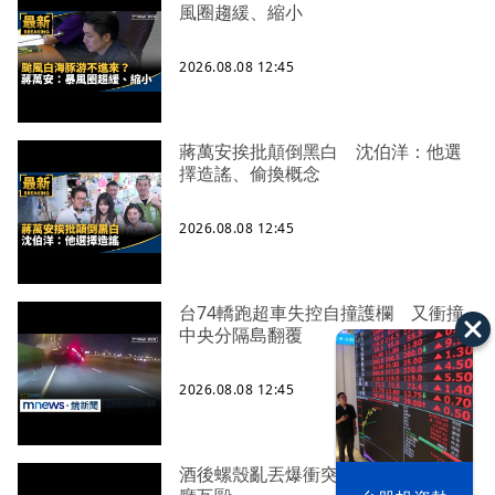
風圈趨緩、縮小
2026.08.08 12:45
蔣萬安挨批顛倒黑白 沈伯洋：他選
擇造謠、偷換概念
2026.08.08 12:45
台74轎跑超車失控自撞護欄 又衝撞
中央分隔島翻覆
2026.08.08 12:45
酒後螺殼亂丟爆衝突！ 新莊兩男餐