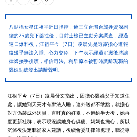
八點檔女星江祖平近日指控，遭三立台灣台龔姓資深副
總的25歲兒下藥性侵，目前士檢已主動分案調查，經過
連日爆料後，江祖平今（7日）凌晨先是透露擔心遭報
復幾乎無法入睡、心力交瘁，下午表示經過沉澱後將讓
律師接手後續，相信司法。稍早原本被暫時調離現職的
龔姓副總發出請辭聲明。
江祖平今（7日）凌晨發文指出，因擔心龔姓父子知道住
處，讓她到天亮才有辦法入睡，連外送都不敢點，就擔心
對方偽裝成外送員，直呼真的好累，不過約半天後，她再
度更新社群，表示現況讓她身心俱疲、媽媽也擔心，所以
沉澱後決定聽從家人建議，後續會委託律師處理，聽從專