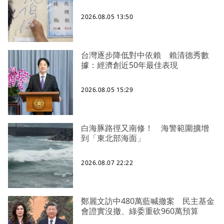
2026.08.05 13:50
台灣逐步降低對中依賴 賴清德秀數
據：經濟創近50年最佳表現
2026.08.05 15:29
白海豚路徑又南修！ 海警範圍擴增
到「東北部海面」
2026.08.07 22:22
鄭麗文訪中480萬藍喊撤案 民主基金
會證實沒撤、綠委重砍960萬預算