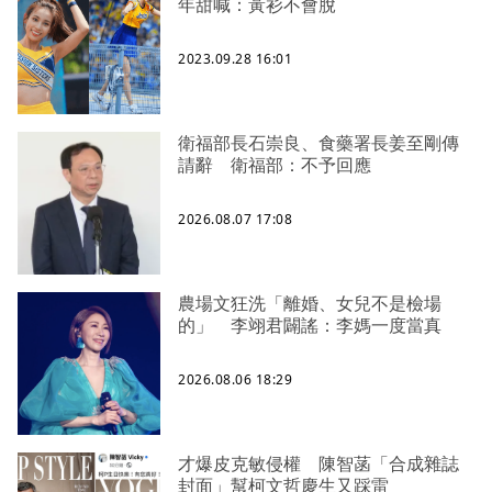
年甜喊：黃衫不會脫
2023.09.28 16:01
衛福部長石崇良、食藥署長姜至剛傳
請辭 衛福部：不予回應
2026.08.07 17:08
農場文狂洗「離婚、女兒不是檢場
的」 李翊君闢謠：李媽一度當真
2026.08.06 18:29
才爆皮克敏侵權 陳智菡「合成雜誌
封面」幫柯文哲慶生又踩雷