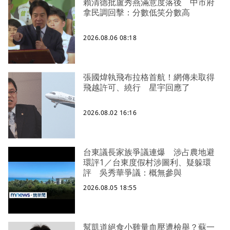
賴清德批盧秀燕滿意度落後 中市府
拿民調回擊：分數低笑分數高
2026.08.06 08:18
張國煒執飛布拉格首航！網傳未取得
飛越許可、繞行 星宇回應了
2026.08.02 16:16
台東議長家族爭議連爆 涉占農地避
環評1／台東度假村涉圖利、疑躲環
評 吳秀華爭議：概無參與
2026.08.05 18:55
幫凱道絕食小雞量血壓遭檢舉？蘇一