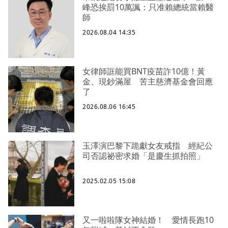
峰恐挨罰10萬諷：只准賴總統當賴醫
師
2026.08.04 14:35
女律師誆能買BNT疫苗詐10億！黃
金、現鈔滿屋 苦主慈濟基金會回應
了
2026.08.06 16:45
玉澤演巴黎下跪獻女友戒指 經紀公
司否認祕密求婚「是慶生抓拍照」
2025.02.05 15:08
又一啦啦隊女神結婚！ 愛情長跑10