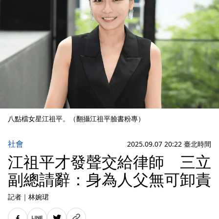
八點檔女星江祖平。（翻攝江祖平臉書粉專）
社會
2025.09.07 20:22 臺北時間
江祖平才發聲交給律師 三立
副總請辭：身為人父無可卸責
記者
｜
林婉珺