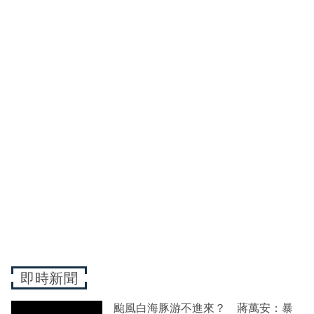
即時新聞
颱風白海豚游不進來？ 蔣萬安：暴