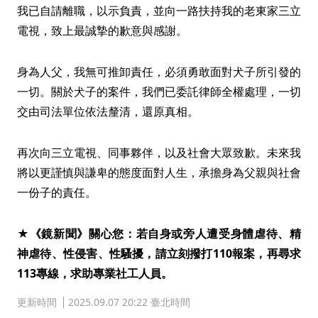
我已自請離職，以示負責，並向一路扶持我的老東家三立
電視，致上最誠摯的歉意與感謝。
身為人父，我無可推卸責任，必須勇敢面對犬子所引發的
一切。關於犬子的案件，我們已委託律師全權處理，一切
交由司法單位依法釐清，還原真相。
再次向三立電視、同事夥伴，以及社會大眾致歉。未來我
將以更謹慎與謙卑的態度面對人生，承擔身為父親與社會
一份子的責任。
★《鏡新聞》關心您：若自身或旁人遭受身體虐待、精
神虐待、性侵害、性騷擾，請立刻撥打110報案，再尋求
113專線，求助專業社工人員。
更新時間
2025.09.07 20:22 臺北時間