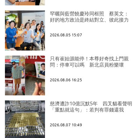
罕曬與藍營饒慶玲同框照 蔡英文：
好的地方政治是終結對立、彼此接力
2026.08.05 15:07
只有崔始源能停！本尊好奇找上門親
問：停車可以嗎 新北店員粉樂壞
2026.08.06 16:25
慈濟遭詐10億沉默5年 四叉貓看聲明
「重點就這句」：若判有罪錢還我
2026.08.07 10:49