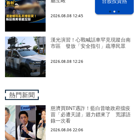
廳互毆
漢光42演習
台股投資熱
2026.08.08 12:45
漢光演習！心戰喊話車罕見現蹤台南
市區 發放「安全指引」疏導民眾
2026.08.08 12:26
熱門新聞
慈濟買BNT遇詐！藍白昔嗆政府擋疫
苗「必遭天譴」迴力鏢來了 荒謬語
錄一次看
2026.08.06 22:06