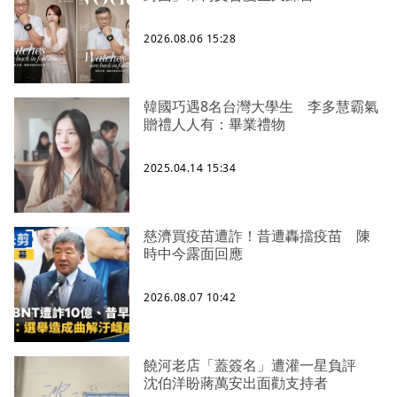
2026.08.06 15:28
韓國巧遇8名台灣大學生 李多慧霸氣
贈禮人人有：畢業禮物
2025.04.14 15:34
慈濟買疫苗遭詐！昔遭轟擋疫苗 陳
時中今露面回應
2026.08.07 10:42
饒河老店「蓋簽名」遭灌一星負評
沈伯洋盼蔣萬安出面勸支持者