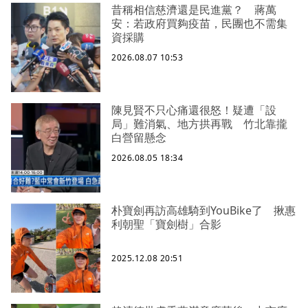
昔稱相信慈濟還是民進黨？ 蔣萬
安：若政府買夠疫苗，民團也不需集
資採購
2026.08.07 10:53
陳見賢不只心痛還很怒！疑遭「設
局」難消氣、地方拱再戰 竹北靠攏
白營留懸念
2026.08.05 18:34
朴寶劍再訪高雄騎到YouBike了 揪惠
利朝聖「寶劍樹」合影
2025.12.08 20:51