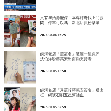
只有崔始源能停！本尊好奇找上門親
問：停車可以嗎 新北店員粉樂壞
2026.08.06 16:25
饒河老店「蓋簽名」遭灌一星負評
沈伯洋盼蔣萬安出面勸支持者
2026.08.05 13:50
饒河名店「秀蓋掉蔣萬安簽名」遭出
征 網號召刷五星幫補血
2026.08.05 07:59