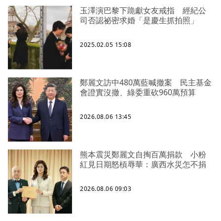
玉澤演巴黎下跪獻女友戒指 經紀公
司否認祕密求婚「是慶生抓拍照」
2025.02.05 15:08
鄭麗文訪中480萬藍喊撤案 民主基金
會證實沒撤、綠委重砍960萬預算
2026.08.06 13:45
熊本震災鄭麗文自掏百萬捐款 小粉
紅見日期怒槓辱華：廣西水災怎不捐
2026.08.06 09:03