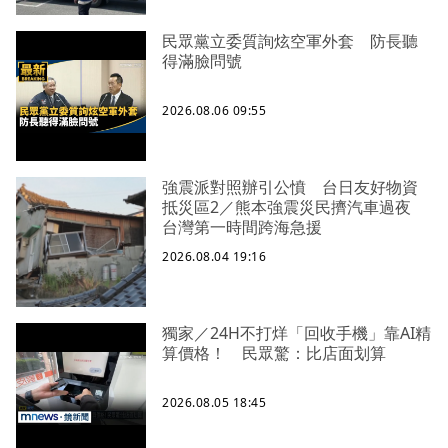
民眾黨立委質詢炫空軍外套 防長聽
得滿臉問號
2026.08.06 09:55
強震派對照辦引公憤 台日友好物資
抵災區2／熊本強震災民擠汽車過夜
台灣第一時間跨海急援
2026.08.04 19:16
獨家／24H不打烊「回收手機」靠AI精
算價格！ 民眾驚：比店面划算
2026.08.05 18:45