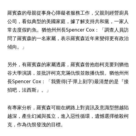
羅賓森的母親從事身心障礙者服務工作，父親則經營廚具
公司，看似典型的美國家庭，據了解支持共和黨，一家人
常去度假釣魚。猶他州州長Spencer Cox：「調查人員訪
問了羅賓森的一名家屬，表示羅賓森近年來變得更有政治
傾向。」
另外，有羅賓森的家屬透露，羅賓森曾抱怨柯克要到猶他
谷大學演講，並批評柯克充滿仇恨並散播仇恨。猶他州州
長Spencer Cox：「我覺得(子彈上刻字)最清楚的是『接
招吧，法西斯』。」
有專家分析，羅賓森可能在網路上對資訊及意識型態越陷
越深，產生幻滅與孤立，進入惡性循環，遺憾選擇槍殺柯
克，作為仇恨發洩的目標。