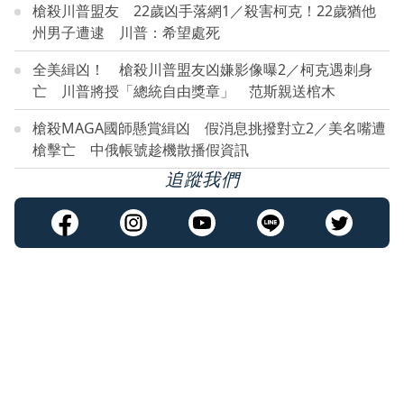
槍殺川普盟友 22歲凶手落網1／殺害柯克！22歲猶他
州男子遭逮 川普：希望處死
全美緝凶！ 槍殺川普盟友凶嫌影像曝2／柯克遇刺身
亡 川普將授「總統自由獎章」 范斯親送棺木
槍殺MAGA國師懸賞緝凶 假消息挑撥對立2／美名嘴遭
槍擊亡 中俄帳號趁機散播假資訊
追蹤我們