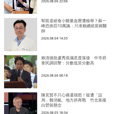
2026.08.06 22:06
幫凱道絕食小雞量血壓遭檢舉？蘇一
峰恐挨罰10萬諷：只准賴總統當賴醫
師
2026.08.04 14:35
賴清德批盧秀燕滿意度落後 中市府
拿民調回擊：分數低笑分數高
2026.08.06 08:18
陳見賢不只心痛還很怒！疑遭「設
局」難消氣、地方拱再戰 竹北靠攏
白營留懸念
2026.08.05 18:34