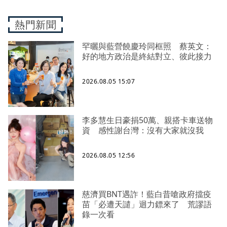
熱門新聞
罕曬與藍營饒慶玲同框照 蔡英文：
好的地方政治是終結對立、彼此接力
2026.08.05 15:07
李多慧生日豪捐50萬、親搭卡車送物
資 感性謝台灣：沒有大家就沒我
2026.08.05 12:56
慈濟買BNT遇詐！藍白昔嗆政府擋疫
苗「必遭天譴」迴力鏢來了 荒謬語
錄一次看