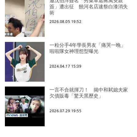
邀沈伯洋簽名「秀菜單遮蔣萬安親
簽」遭出征 饒河名店速祭白漆消失
術
2026.08.05 19:52
一粒分手4年學長男友「痛哭一晚」
啦啦隊女神理想型曝光
2024.04.17 15:39
一言不合就揮刀！ 揭中和弒媳夫家
欠債販毒「驚天黑歷史」
2026.07.29 19:55