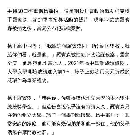
手持50口徑重機槍擺拍，這是刺殺川普政治盟友柯克槍
手羅賓森，參加軍事招募活動的照片，現年22歲的羅賓
森被捕之後，當局公布犯罪檔案照。
槍手高中同學：「我跟這個羅賓森同一所(高中)學校，我
給你們看，就是他。」羅賓森被控犯下政治謀殺案，震驚
全美，他是猶他州當地人，2021年高中畢業成績優良，
大學入學測驗成績進入前1%，脖子上戴著用美元折成的
花環作為畢業禮物。
槍手羅賓森，「恭喜你，你獲得猶他州立大學的本地學生
總統獎學金。」但這份喜悅似乎沒有持續太久，羅賓森只
在猶他州立大學，讀了一個學期就輟學。槍手鄰居：「非
常安靜的家庭，他可能有幾個弟弟和他一起住，他的父母
活躍在摩門教社群。」