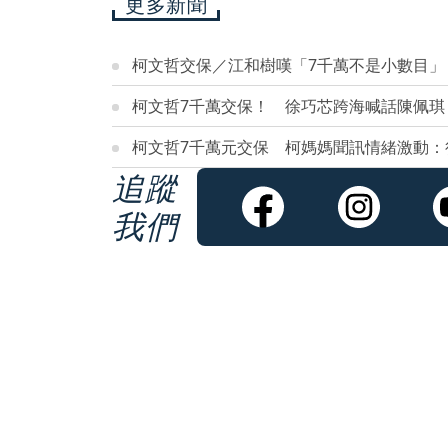
更多新聞
柯文哲交保／江和樹嘆「7千萬不是小數目」
柯文哲7千萬交保！ 徐巧芯跨海喊話陳佩琪
柯文哲7千萬元交保 柯媽媽聞訊情緒激動：
追蹤
我們