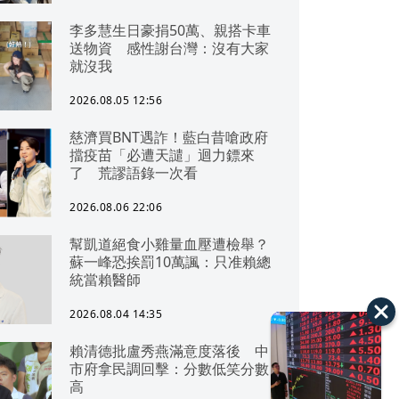
李多慧生日豪捐50萬、親搭卡車
送物資 感性謝台灣：沒有大家
就沒我
2026.08.05 12:56
慈濟買BNT遇詐！藍白昔嗆政府
擋疫苗「必遭天譴」迴力鏢來
了 荒謬語錄一次看
2026.08.06 22:06
幫凱道絕食小雞量血壓遭檢舉？
蘇一峰恐挨罰10萬諷：只准賴總
統當賴醫師
2026.08.04 14:35
賴清德批盧秀燕滿意度落後 中
市府拿民調回擊：分數低笑分數
高