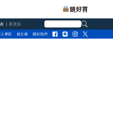
表
看更多
評人專區
鏡主播
關於我們