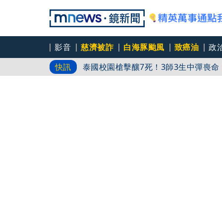
影音
慈濟被詐
白海豚颱風
致癌油
政
泰國校園槍擊釀7死！3師3生中彈喪
快訊
閃不掉白海豚！ 明起北台灣、中南部
疫苗真相曝！陳時中要求道歉...蔣萬
真要藍天變綠地？蔡英文接蘇巧慧競總