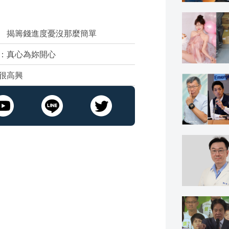
 揭籌錢進度憂沒那麼簡單
：真心為妳開心
很高興