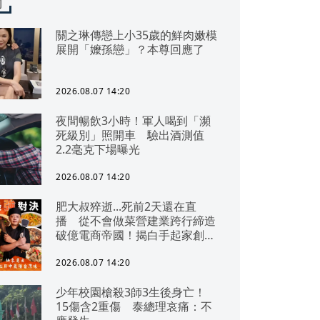
聞
關之琳傳戀上小35歲的鮮肉嫩模
展開「嬤孫戀」？本尊回應了
2026.08.07 14:20
夜間暢飲3小時！軍人喝到「瀕
死級別」照開車 驗出酒測值
2.2毫克下場曝光
2026.08.07 14:20
肥大叔猝逝...死前2天還在直
播 從不會做菜營建業跨行締造
破億電商帝國！揭白手起家創業
祕辛
2026.08.07 14:20
少年校園槍殺3師3生後身亡！
15傷含2重傷 泰總理哀痛：不