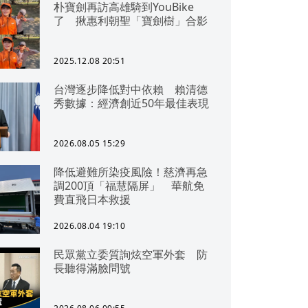
朴寶劍再訪高雄騎到YouBike
了 揪惠利朝聖「寶劍樹」合影
2025.12.08 20:51
台灣逐步降低對中依賴 賴清德
秀數據：經濟創近50年最佳表現
2026.08.05 15:29
降低避難所染疫風險！慈濟再急
調200頂「福慧隔屏」 華航免
費直飛日本救援
2026.08.04 19:10
民眾黨立委質詢炫空軍外套 防
長聽得滿臉問號