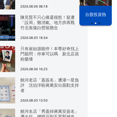
2026.08.06 08:18
漢光42演習
台股投資熱
陳見賢不只心痛還很怒！疑遭
「設局」難消氣、地方拱再戰
竹北靠攏白營留懸念
2026.08.05 18:34
只有崔始源能停！本尊好奇找上
門親問：停車可以嗎 新北店員
粉樂壞
2026.08.06 16:25
饒河老店「蓋簽名」遭灌一星負
評 沈伯洋盼蔣萬安出面勸支持
者
2026.08.05 13:50
饒河名店「秀蓋掉蔣萬安簽名」
遭出征 網號召刷五星幫補血