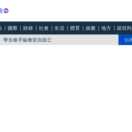
治
國際
財經
社會
生活
體育
娛樂
地方
節目列
命 學生槍手躲教室自戕亡
先後劇烈降雨
公
安拒絕！ 被詐10億卻不告？慈濟沉默背後藏疑點！ 新北
主委！ 拐杖秀破功！柯文哲「裝殘賣慘」大翻車！