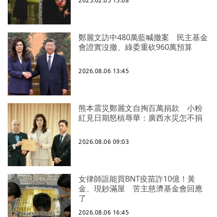
2025.02.05 15:08
鄭麗文訪中480萬藍喊撤案 民主基金
會證實沒撤、綠委重砍960萬預算
2026.08.06 13:45
熊本震災鄭麗文自掏百萬捐款 小粉
紅見日期怒槓辱華：廣西水災怎不捐
2026.08.06 09:03
女律師誆能買BNT疫苗詐10億！黃
金、現鈔滿屋 苦主慈濟基金會回應
了
2026.08.06 16:45