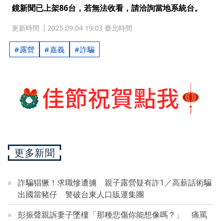
鏡新聞已上架86台，若無法收看，請洽詢當地系統台。
更新時間
2025.09.04 19:03 臺北時間
露營
嘉義
詐騙
更多新聞
詐騙猖獗！求職慘遭擄 親子露營疑有詐1／高薪話術騙
出國當豬仔 警破台東人口販運集團
彭振聲親訴妻子墜樓「那種悲傷你能想像嗎？」 痛罵