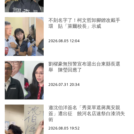
不刻名字了！柯文哲卸腳鐐改戴手
環 貼「萊爾校長」示威
2026.08.05 12:04
劉櫂豪無預警宣布退出台東縣長選
舉 陳瑩回應了
2026.07.31 20:34
邀沈伯洋簽名「秀菜單遮蔣萬安親
簽」遭出征 饒河名店速祭白漆消失
術
2026.08.05 19:52