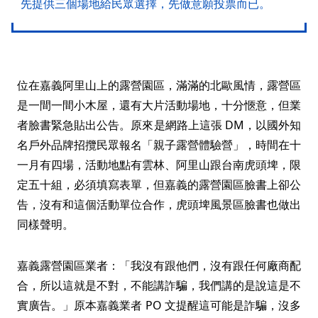
先提供三個場地給民眾選擇，先做意願投票而已。
位在嘉義阿里山上的露營園區，滿滿的北歐風情，露營區
是一間一間小木屋，還有大片活動場地，十分愜意，但業
者臉書緊急貼出公告。原來是網路上這張 DM，以國外知
名戶外品牌招攬民眾報名「親子露營體驗營」，時間在十
一月有四場，活動地點有雲林、阿里山跟台南虎頭埤，限
定五十組，必須填寫表單，但嘉義的露營園區臉書上卻公
告，沒有和這個活動單位合作，虎頭埤風景區臉書也做出
同樣聲明。
嘉義露營園區業者：「我沒有跟他們，沒有跟任何廠商配
合，所以這就是不對，不能講詐騙，我們講的是說這是不
實廣告。」原本嘉義業者 PO 文提醒這可能是詐騙，沒多