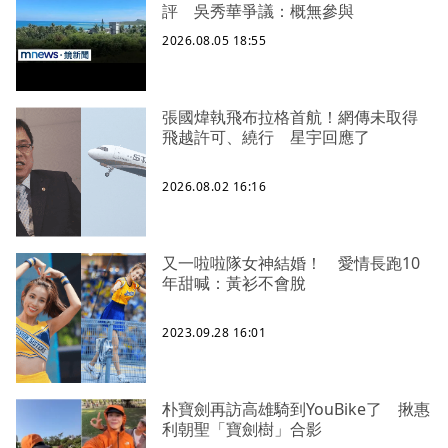
評 吳秀華爭議：概無參與
2026.08.05 18:55
張國煒執飛布拉格首航！網傳未取得
飛越許可、繞行 星宇回應了
2026.08.02 16:16
又一啦啦隊女神結婚！ 愛情長跑10
年甜喊：黃衫不會脫
2023.09.28 16:01
朴寶劍再訪高雄騎到YouBike了 揪惠
利朝聖「寶劍樹」合影