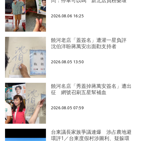
問：停車可以嗎 新北店員粉樂壞
2026.08.06 16:25
饒河老店「蓋簽名」遭灌一星負評
沈伯洋盼蔣萬安出面勸支持者
2026.08.05 13:50
饒河名店「秀蓋掉蔣萬安簽名」遭出
征 網號召刷五星幫補血
2026.08.05 07:59
台東議長家族爭議連爆 涉占農地避
環評1／台東度假村涉圖利、疑躲環