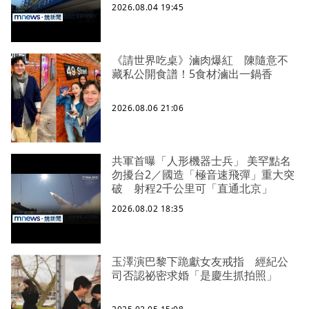
2026.08.04 19:45
《請世界吃桌》滷肉爆紅 陳隨意不
藏私公開食譜！5食材滷出一鍋香
2026.08.06 21:06
共軍首曝「人形機器士兵」 美罕點名
勿擾台2／國造「極音速飛彈」重大突
破 射程2千公里可「直通北京」
2026.08.02 18:35
玉澤演巴黎下跪獻女友戒指 經紀公
司否認祕密求婚「是慶生抓拍照」