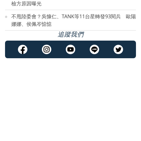
檢方原因曝光
不甩陸委會？吳慷仁、TANK等11台星轉發93閱兵 歐陽
娜娜、侯佩岑惦惦
追蹤我們