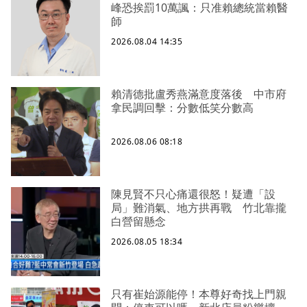
峰恐挨罰10萬諷：只准賴總統當賴醫
師
2026.08.04 14:35
賴清德批盧秀燕滿意度落後 中市府
拿民調回擊：分數低笑分數高
2026.08.06 08:18
陳見賢不只心痛還很怒！疑遭「設
局」難消氣、地方拱再戰 竹北靠攏
白營留懸念
2026.08.05 18:34
只有崔始源能停！本尊好奇找上門親