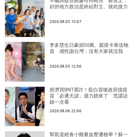
罕曬與藍營饒慶玲同框照 蔡英文：
好的地方政治是終結對立、彼此接力
2026.08.05 15:07
李多慧生日豪捐50萬、親搭卡車送物
資 感性謝台灣：沒有大家就沒我
2026.08.05 12:56
慈濟買BNT遇詐！藍白昔嗆政府擋疫
苗「必遭天譴」迴力鏢來了 荒謬語
錄一次看
2026.08.06 22:06
幫凱道絕食小雞量血壓遭檢舉？蘇一