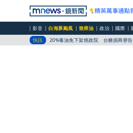
影音
白海豚颱風
致癌油
政治
國際
20%毒油免下架燒政院 台糖損商譽告
快訊
福懋求償
名店遭出征「白漆蓋蔣沈簽名」 蔣萬
只是對到眼就被罵 議員秘書竟遭「亮