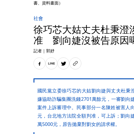
書、資料畫面）
社會
徐巧芯大姑丈夫杜秉澄涉
准 劉向婕沒被告原因
記者
｜
郭妤
國民黨立委徐巧芯的大姑劉向婕與丈夫杜秉
嫌協助詐騙集團洗錢2701萬餘元，一審劉向
案件上訴審理中。民事部分一名陳姓被害人向
元，台北地方法院全額判准，可上訴；劉向婕
萬5000元，原告拋棄對劉女的請求權。