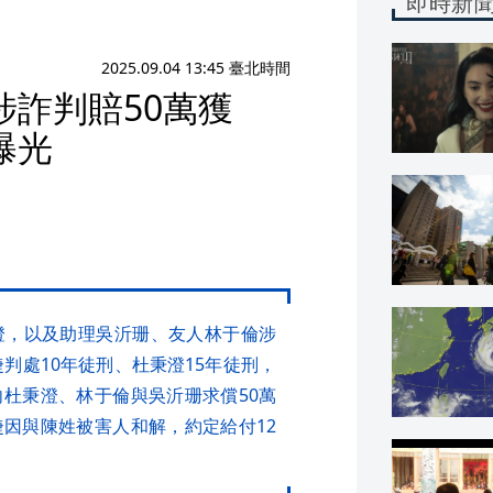
即時新
2025.09.04 13:45 臺北時間
詐判賠50萬獲
曝光
澄，以及助理吳沂珊、友人林于倫涉
婕判處10年徒刑、杜秉澄15年徒刑，
杜秉澄、林于倫與吳沂珊求償50萬
因與陳姓被害人和解，約定給付12