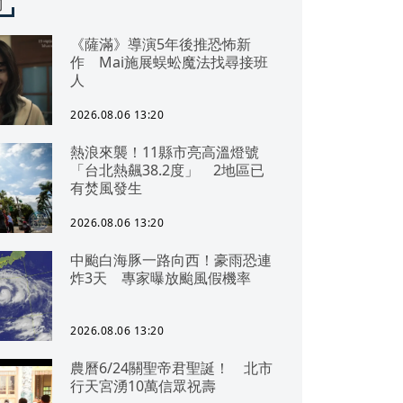
聞
《薩滿》導演5年後推恐怖新
作 Mai施展蜈蚣魔法找尋接班
人
2026.08.06 13:20
熱浪來襲！11縣市亮高溫燈號
「台北熱飆38.2度」 2地區已
有焚風發生
2026.08.06 13:20
中颱白海豚一路向西！豪雨恐連
炸3天 專家曝放颱風假機率
2026.08.06 13:20
農曆6/24關聖帝君聖誕！ 北市
行天宮湧10萬信眾祝壽