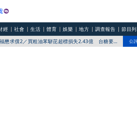
財經
社會
生活
體育
娛樂
地方
調查報告
節目列
福懋求償2／買粗油苯駢芘超標損失2.43億 台糖要告
安首回應：麵線油飯都喜歡
公
刀恐嚇」