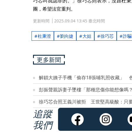
巧芯叫我認罪的。」徐巧芯則表示，沒跟杜秉
團，希望法官重判。
更新時間
2025.09.04 13:45 臺北時間
杜秉澄
劉向婕
大姑
徐巧芯
詐騙
更多新聞
解鎖大姨子手機「偷存18張哺乳照收藏」 
彭振聲親訴妻子墜樓「那種悲傷你能想像嗎
徐巧芯合照王義川被拒 王世堅高級酸：只要
追蹤
我們