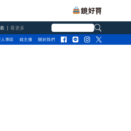
表
看更多
評人專區
鏡主播
關於我們