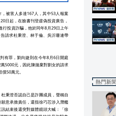
，被害人多達167人，其中53人報案
月20日起，在臉書刊登虛偽投資廣告，
組進行投資詐騙，他於同年8月29日上午
提告請求杜秉澄、林于倫、吳沂珊連帶
判有罪，劉向婕則在今年8月6日開庭
萬5000元，因此陳拋棄對劉女的請求
償50萬元。
熱門新
，杜秉澄否認自己是詐團成員，聲稱自
但願意承擔責任，還指徐巧芯涉入潛艦
庭訊結束後還突對媒體鏡頭大喊：「徐