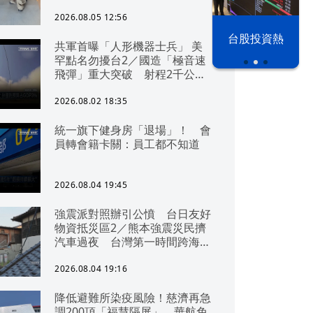
2026.08.05 12:56
以色列 穹頂
台股投資熱
共軍首曝「人形機器士兵」 美
之下
罕點名勿擾台2／國造「極音速
飛彈」重大突破 射程2千公里
可「直通北京」
2026.08.02 18:35
統一旗下健身房「退場」！ 會
員轉會籍卡關：員工都不知道
2026.08.04 19:45
強震派對照辦引公憤 台日友好
物資抵災區2／熊本強震災民擠
汽車過夜 台灣第一時間跨海急
援
2026.08.04 19:16
降低避難所染疫風險！慈濟再急
調200頂「福慧隔屏」 華航免