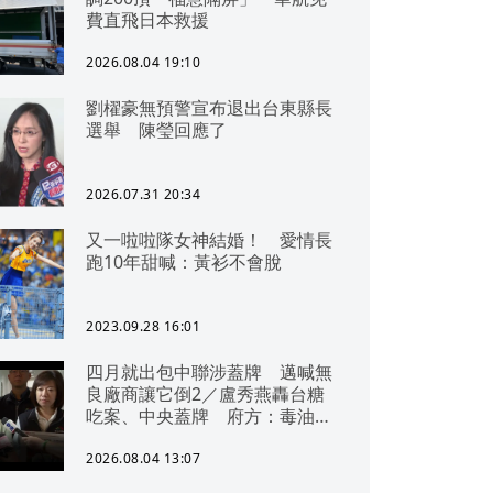
費直飛日本救援
2026.08.04 19:10
劉櫂豪無預警宣布退出台東縣長
選舉 陳瑩回應了
2026.07.31 20:34
又一啦啦隊女神結婚！ 愛情長
跑10年甜喊：黃衫不會脫
2023.09.28 16:01
四月就出包中聯涉蓋牌 邁喊無
良廠商讓它倒2／盧秀燕轟台糖
吃案、中央蓋牌 府方：毒油一
直在台中
2026.08.04 13:07