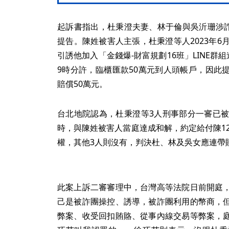
起訴書指出，杜秉澄夫妻、林于倫與吳沂珊涉詐
提告。陳姓被害人主張，杜秉澄等人2023年6
引誘他加入「金錢爆-財富規劃16班」LINE群
9時分許，臨櫃匯款50萬元到人頭帳戶，因此
賠償50萬元。
台北地院認為，杜秉澄等3人刑事部分一審已被
時，與陳姓被害人當庭達成和解，約定給付陳12
權，其他3人則沒有，判決杜、林及吳女應連帶賠
此案上訴二審審理中，台灣高等法院日前開庭
己是被詐團操控、誘導，被詐團利用的幣商，
弊案、收受回扣賄賂、從事內線交易等弊案，