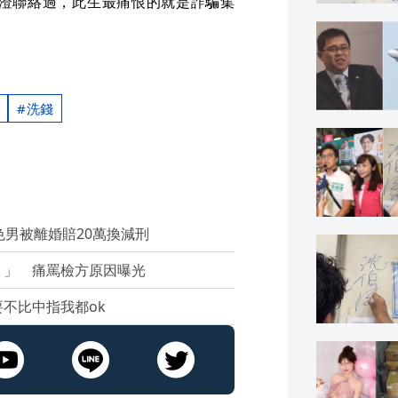
澄聯絡過，此生最痛恨的就是詐騙集
洗錢
色男被離婚賠20萬換減刑
？」 痛罵檢方原因曝光
不比中指我都ok