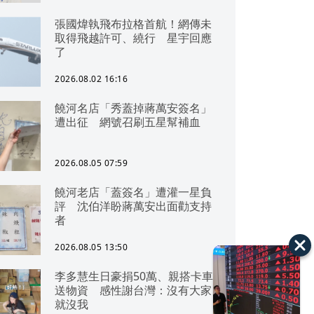
張國煒執飛布拉格首航！網傳未
取得飛越許可、繞行 星宇回應
了
2026.08.02 16:16
饒河名店「秀蓋掉蔣萬安簽名」
遭出征 網號召刷五星幫補血
2026.08.05 07:59
饒河老店「蓋簽名」遭灌一星負
評 沈伯洋盼蔣萬安出面勸支持
者
2026.08.05 13:50
李多慧生日豪捐50萬、親搭卡車
送物資 感性謝台灣：沒有大家
就沒我