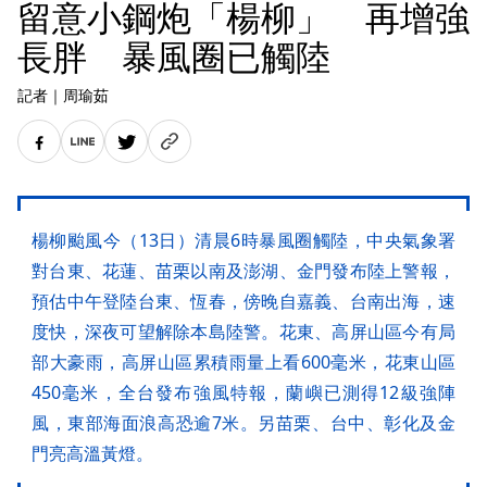
留意小鋼炮「楊柳」 再增強
長胖 暴風圈已觸陸
記者
｜
周瑜茹
楊柳颱風今（13日）清晨6時暴風圈觸陸，中央氣象署
對台東、花蓮、苗栗以南及澎湖、金門發布陸上警報，
預估中午登陸台東、恆春，傍晚自嘉義、台南出海，速
度快，深夜可望解除本島陸警。花東、高屏山區今有局
部大豪雨，高屏山區累積雨量上看600毫米，花東山區
450毫米，全台發布強風特報，蘭嶼已測得12級強陣
風，東部海面浪高恐逾7米。另苗栗、台中、彰化及金
門亮高溫黃燈。