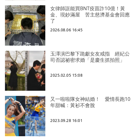
女律師誆能買BNT疫苗詐10億！黃
金、現鈔滿屋 苦主慈濟基金會回應
了
2026.08.06 16:45
玉澤演巴黎下跪獻女友戒指 經紀公
司否認祕密求婚「是慶生抓拍照」
2025.02.05 15:08
又一啦啦隊女神結婚！ 愛情長跑10
年甜喊：黃衫不會脫
2023.09.28 16:01