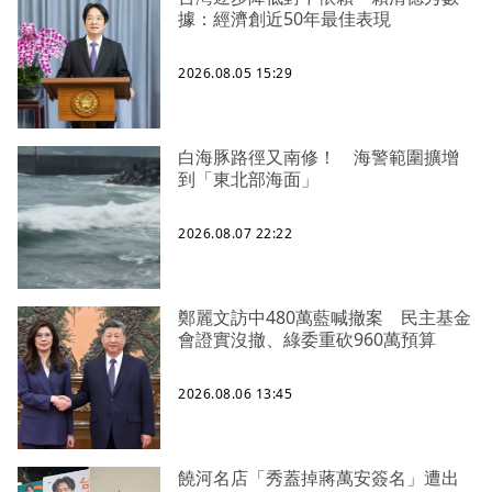
據：經濟創近50年最佳表現
2026.08.05 15:29
白海豚路徑又南修！ 海警範圍擴增
到「東北部海面」
2026.08.07 22:22
鄭麗文訪中480萬藍喊撤案 民主基金
會證實沒撤、綠委重砍960萬預算
2026.08.06 13:45
饒河名店「秀蓋掉蔣萬安簽名」遭出