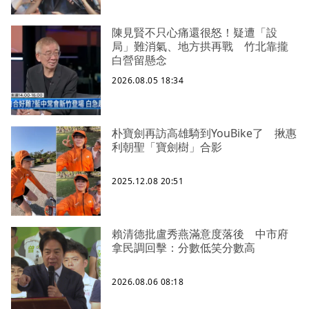
陳見賢不只心痛還很怒！疑遭「設
局」難消氣、地方拱再戰 竹北靠攏
白營留懸念
2026.08.05 18:34
朴寶劍再訪高雄騎到YouBike了 揪惠
利朝聖「寶劍樹」合影
2025.12.08 20:51
賴清德批盧秀燕滿意度落後 中市府
拿民調回擊：分數低笑分數高
2026.08.06 08:18