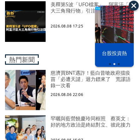
美釋第5波「UFO檔案」 阿富汗「巨
大三角飛行物」引注目
2026.08.08 17:25
漢光42演習
台股投資熱
熱門新聞
慈濟買BNT遇詐！藍白昔嗆政府擋疫
苗「必遭天譴」迴力鏢來了 荒謬語
錄一次看
2026.08.06 22:06
罕曬與藍營饒慶玲同框照 蔡英文：
好的地方政治是終結對立、彼此接力