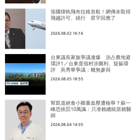
張國煒執飛布拉格首航！網傳未取得
飛越許可、繞行 星宇回應了
2026.08.02 16:16
台東議長家族爭議連爆 涉占農地避
環評1／台東度假村涉圖利、疑躲環
評 吳秀華爭議：概無參與
2026.08.05 18:55
幫凱道絕食小雞量血壓遭檢舉？蘇一
峰恐挨罰10萬諷：只准賴總統當賴醫
師
2026.08.04 14:35