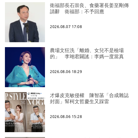
衛福部長石崇良、食藥署長姜至剛傳
請辭 衛福部：不予回應
2026.08.07 17:08
農場文狂洗「離婚、女兒不是檢場
的」 李翊君闢謠：李媽一度當真
2026.08.06 18:29
才爆皮克敏侵權 陳智菡「合成雜誌
封面」幫柯文哲慶生又踩雷
2026.08.06 15:28