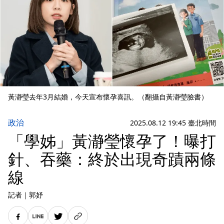
黃瀞瑩去年3月結婚，今天宣布懷孕喜訊。（翻攝自黃瀞瑩臉書）
政治
2025.08.12 19:45 臺北時間
「學姊」黃瀞瑩懷孕了！曝打
針、吞藥：終於出現奇蹟兩條
線
記者
｜
郭妤