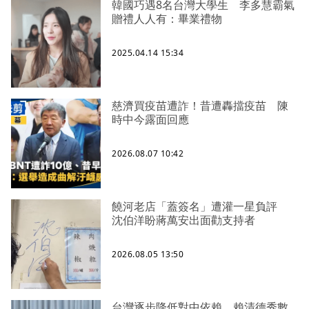
韓國巧遇8名台灣大學生 李多慧霸氣
贈禮人人有：畢業禮物
2025.04.14 15:34
慈濟買疫苗遭詐！昔遭轟擋疫苗 陳
時中今露面回應
2026.08.07 10:42
饒河老店「蓋簽名」遭灌一星負評
沈伯洋盼蔣萬安出面勸支持者
2026.08.05 13:50
台灣逐步降低對中依賴 賴清德秀數