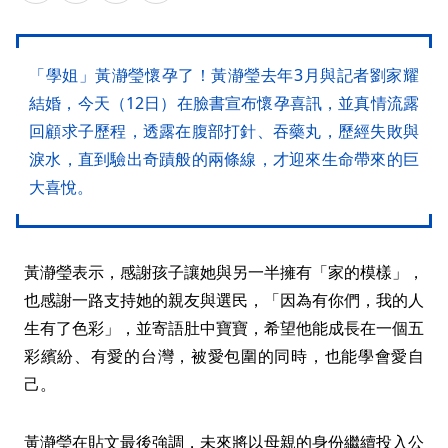
「學姐」黃瀞瑩懷孕了！黃瀞瑩去年3月與記者劉家耀
結婚，今天（12日）在臉書宣布懷孕喜訊，並真情流露
回顧求子歷程，透露在腹部打針、吞藥丸，歷經失敗與
淚水，直到驗出奇蹟般的兩條線，才迎來生命帶來的巨
大喜悅。
黃瀞瑩表示，感謝孩子讓她與另一半擁有「家的模樣」，
也感謝一路支持她的親友與選民，「因為有你們，我的人
生有了色彩」，並寄語肚中寶寶，希望他能成長在一個五
彩繽紛、有愛的台灣，被愛包圍的同時，也能學會愛自
己。
黃瀞瑩在貼文最後強調，未來將以母親的身份繼續投入公