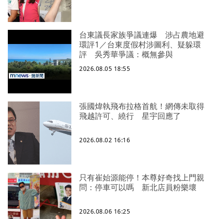
台東議長家族爭議連爆 涉占農地避
環評1／台東度假村涉圖利、疑躲環
評 吳秀華爭議：概無參與
2026.08.05 18:55
張國煒執飛布拉格首航！網傳未取得
飛越許可、繞行 星宇回應了
2026.08.02 16:16
只有崔始源能停！本尊好奇找上門親
問：停車可以嗎 新北店員粉樂壞
2026.08.06 16:25