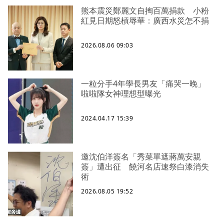
熊本震災鄭麗文自掏百萬捐款 小粉
紅見日期怒槓辱華：廣西水災怎不捐
2026.08.06 09:03
一粒分手4年學長男友「痛哭一晚」
啦啦隊女神理想型曝光
2024.04.17 15:39
邀沈伯洋簽名「秀菜單遮蔣萬安親
簽」遭出征 饒河名店速祭白漆消失
術
2026.08.05 19:52