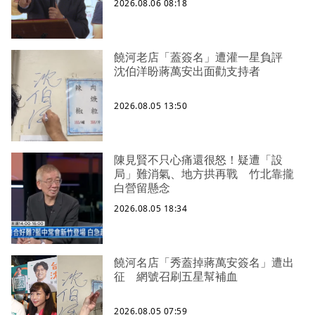
2026.08.06 08:18
饒河老店「蓋簽名」遭灌一星負評
沈伯洋盼蔣萬安出面勸支持者
2026.08.05 13:50
陳見賢不只心痛還很怒！疑遭「設
局」難消氣、地方拱再戰 竹北靠攏
白營留懸念
2026.08.05 18:34
饒河名店「秀蓋掉蔣萬安簽名」遭出
征 網號召刷五星幫補血
2026.08.05 07:59