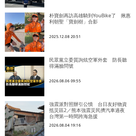
朴寶劍再訪高雄騎到YouBike了 揪惠
利朝聖「寶劍樹」合影
2025.12.08 20:51
民眾黨立委質詢炫空軍外套 防長聽
得滿臉問號
2026.08.06 09:55
強震派對照辦引公憤 台日友好物資
抵災區2／熊本強震災民擠汽車過夜
台灣第一時間跨海急援
2026.08.04 19:16