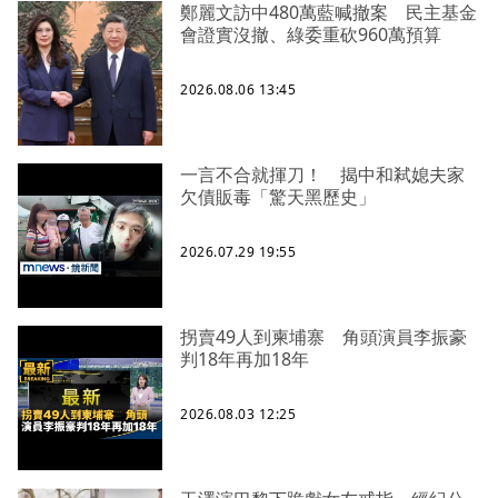
鄭麗文訪中480萬藍喊撤案 民主基金
會證實沒撤、綠委重砍960萬預算
2026.08.06 13:45
一言不合就揮刀！ 揭中和弒媳夫家
欠債販毒「驚天黑歷史」
2026.07.29 19:55
拐賣49人到柬埔寨 角頭演員李振豪
判18年再加18年
2026.08.03 12:25