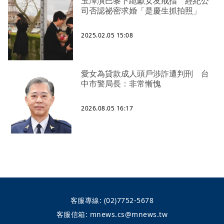
玉澤演巴黎下跪獻女友戒指 經紀公
司否認祕密求婚「是慶生抓拍照」
2025.02.05 15:08
愛女為貸款成人頭戶涉詐遭判刑 台
中市警局長：非常慚愧
2026.08.05 16:17
客服專線:
(02)7752-5678
客服信箱:
mnews.cs@mnews.tw