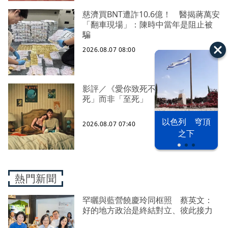
慈濟買BNT遭詐10.6億！ 醫揭蔣萬安
「翻車現場」：陳時中當年是阻止被
騙
2026.08.07 08:00
影評／《愛你致死不渝》 為何「致
死」而非「至死」
以色列 穹頂
2026.08.07 07:40
之下
熱門新聞
罕曬與藍營饒慶玲同框照 蔡英文：
好的地方政治是終結對立、彼此接力