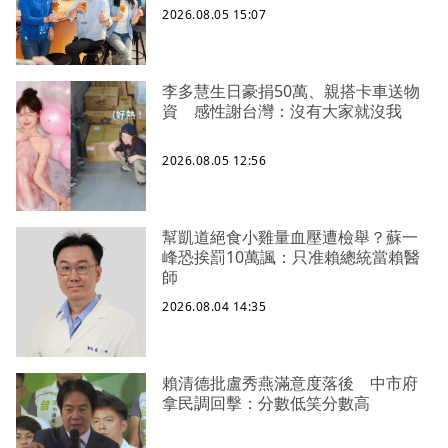
2026.08.05 15:07
李多慧生日豪捐50萬、親搭卡車送物
資 感性謝台灣：沒有大家就沒我
2026.08.05 12:56
幫凱道絕食小雞量血壓遭檢舉？蘇一
峰恐挨罰10萬諷：只准賴總統當賴醫
師
2026.08.04 14:35
賴清德批盧秀燕滿意度落後 中市府
拿民調回擊：分數低笑分數高