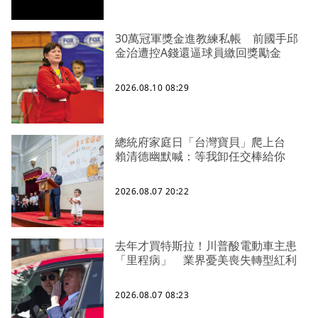
30萬冠軍獎金進教練私帳 前國手邱
金治遭控A錢還逼球員繳回獎勵金
2026.08.10 08:29
總統府家庭日「台灣寶貝」爬上台
賴清德幽默喊：等我卸任交棒給你
2026.08.07 20:22
去年才買特斯拉！川普酸電動車主患
「里程病」 業界憂美喪失轉型紅利
2026.08.07 08:23