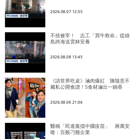
2026.08.07 12:55
不捨被宰！ 志工「買牛救命」從綠
島跨海送雲林安養
2026.08.08 13:45
《請世界吃桌》滷肉爆紅 陳隨意不
藏私公開食譜！5食材滷出一鍋香
2026.08.06 21:06
醫稱「民進黨擋中國疫苗」 蔣萬安
嗆：百般刁難企業