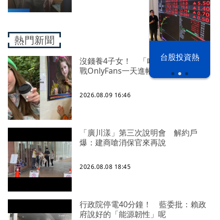
熱門新聞
漢光42演習
台股投資熱
沒錢養4子女！ 「哈利波特」女星轉
戰OnlyFans一天進帳65萬
2026.08.09 16:46
「廣川漾」第三次說明會 解約戶
爆：建商嗆消保官來再說
2026.08.08 18:45
行政院停電40分鐘！ 藍委批：賴政
府說好的「能源韌性」呢