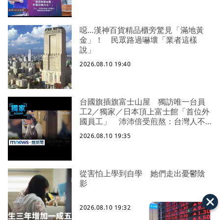
噁…漢神百貨精品櫃旁驚見「滿地黃
金」！ 民眾路過嚇壞「業者這樣
說」
2026.08.10 19:40
台國旗插旗富士山屋 獨訪唯一台員
工2／獨家／日本頂上富士館「首位外
國員工」 沛沛倍受煎熬：台灣人不
能退
2026.08.10 19:35
從害怕上學到自學 她們走出憂鬱陰
影
2026.08.10 19:32