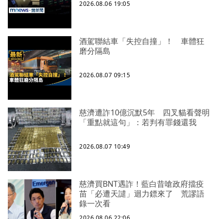
2026.08.06 19:05
酒駕聯結車「失控自撞」！ 車體狂
磨分隔島
2026.08.07 09:15
慈濟遭詐10億沉默5年 四叉貓看聲明
「重點就這句」：若判有罪錢還我
2026.08.07 10:49
慈濟買BNT遇詐！藍白昔嗆政府擋疫
苗「必遭天譴」迴力鏢來了 荒謬語
錄一次看
2026.08.06 22:06