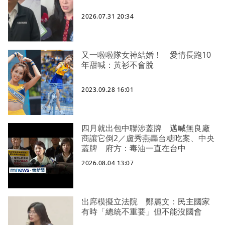
2026.07.31 20:34
又一啦啦隊女神結婚！ 愛情長跑10
年甜喊：黃衫不會脫
2023.09.28 16:01
四月就出包中聯涉蓋牌 邁喊無良廠
商讓它倒2／盧秀燕轟台糖吃案、中央
蓋牌 府方：毒油一直在台中
2026.08.04 13:07
出席模擬立法院 鄭麗文：民主國家
有時「總統不重要」但不能沒國會