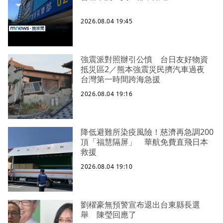
2026.08.04 19:45
強震派對照辦引公憤 台日友好物資
抵災區2／熊本強震災民擠汽車過夜
台灣第一時間跨海急援
2026.08.04 19:16
降低避難所染疫風險！慈濟再急調200
頂「福慧隔屏」 華航免費直飛日本
救援
2026.08.04 19:10
劉櫂豪無預警宣布退出台東縣長選
舉 陳瑩回應了