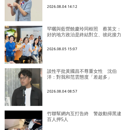
2026.08.04 14:12
罕曬與藍營饒慶玲同框照 蔡英文：
好的地方政治是終結對立、彼此接力
2026.08.05 15:07
談性平批黃國昌不尊重女性 沈伯
洋：對我和范雲態度「差超多」
2026.08.04 08:57
竹聯幫網內互打告終 警啟動掃黑逮
百人押5人