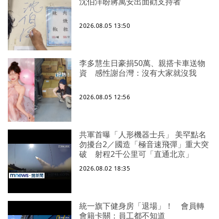
沈伯洋盼蔣萬安出面勸支持者
2026.08.05 13:50
李多慧生日豪捐50萬、親搭卡車送物
資 感性謝台灣：沒有大家就沒我
2026.08.05 12:56
共軍首曝「人形機器士兵」 美罕點名
勿擾台2／國造「極音速飛彈」重大突
破 射程2千公里可「直通北京」
2026.08.02 18:35
統一旗下健身房「退場」！ 會員轉
會籍卡關：員工都不知道