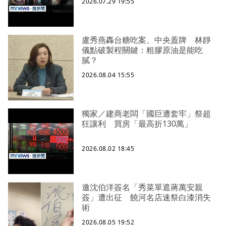
2026.07.29 19:55
盧秀燕轟台糖吃案、中央蓋牌 林靜
儀點破製程關鍵：粗膠原油是能吃
膩？
2026.08.04 15:55
獨家／建商老闆「國巨遭套牢」祭超
狂讓利 買房「最高折130萬」
2026.08.02 18:45
邀沈伯洋簽名「秀菜單遮蔣萬安親
簽」遭出征 饒河名店速祭白漆消失
術
2026.08.05 19:52