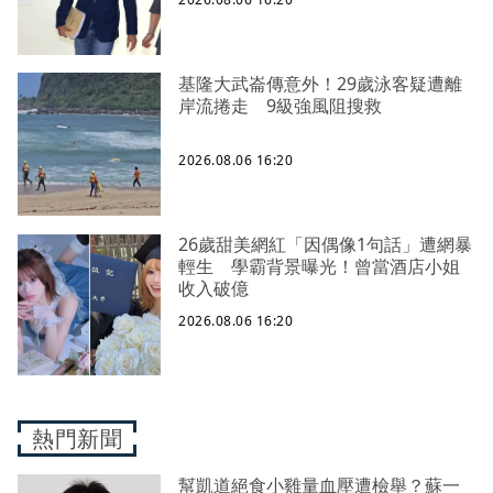
基隆大武崙傳意外！29歲泳客疑遭離
岸流捲走 9級強風阻搜救
2026.08.06 16:20
26歲甜美網紅「因偶像1句話」遭網暴
輕生 學霸背景曝光！曾當酒店小姐
收入破億
2026.08.06 16:20
熱門新聞
幫凱道絕食小雞量血壓遭檢舉？蘇一