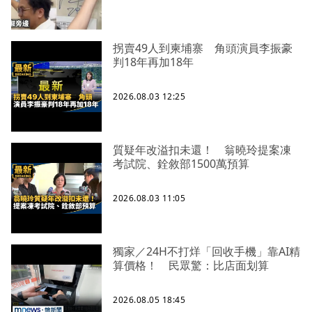
拐賣49人到柬埔寨 角頭演員李振豪
判18年再加18年
2026.08.03 12:25
質疑年改溢扣未還！ 翁曉玲提案凍
考試院、銓敘部1500萬預算
2026.08.03 11:05
獨家／24H不打烊「回收手機」靠AI精
算價格！ 民眾驚：比店面划算
2026.08.05 18:45