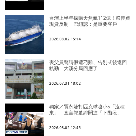
台灣上半年採購天然氣112億！祭停買
現貨反制 巴紐認：是重要客戶
2026.08.02 15:14
喪父員警請假遭刁難、告別式後返回
執勤 大溪分局回應了
2026.07.31 18:02
獨家／賈永婕打匹克球嗆小S「沒種
來」 直言郭董緋聞進「下階段」
2026.08.02 12:45