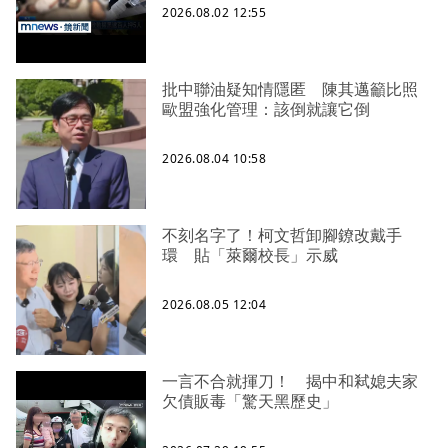
2026.08.02 12:55
批中聯油疑知情隱匿 陳其邁籲比照
歐盟強化管理：該倒就讓它倒
2026.08.04 10:58
不刻名字了！柯文哲卸腳鐐改戴手
環 貼「萊爾校長」示威
2026.08.05 12:04
一言不合就揮刀！ 揭中和弒媳夫家
欠債販毒「驚天黑歷史」