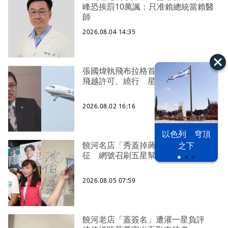
峰恐挨罰10萬諷：只准賴總統當賴醫
師
2026.08.04 14:35
張國煒執飛布拉格首航！網傳未取得
飛越許可、繞行 星宇回應了
2026.08.02 16:16
以色列 穹頂
饒河名店「秀蓋掉蔣萬安簽名」遭出
之下
征 網號召刷五星幫補血
2026.08.05 07:59
饒河老店「蓋簽名」遭灌一星負評