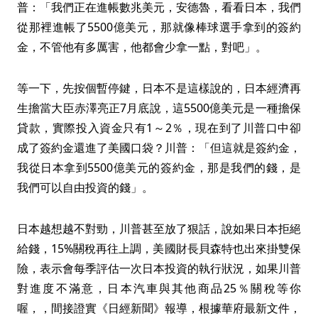
普：「我們正在進帳數兆美元，安德魯，看看日本，我們
從那裡進帳了5500億美元，那就像棒球選手拿到的簽約
金，不管他有多厲害，他都會少拿一點，對吧」。
等一下，先按個暫停鍵，日本不是這樣說的，日本經濟再
生擔當大臣赤澤亮正7月底說，這5500億美元是一種擔保
貸款，實際投入資金只有1～2％，現在到了川普口中卻
成了簽約金還進了美國口袋？川普：「但這就是簽約金，
我從日本拿到5500億美元的簽約金，那是我們的錢，是
我們可以自由投資的錢」。
日本越想越不對勁，川普甚至放了狠話，說如果日本拒絕
給錢，15%關稅再往上調，美國財長貝森特也出來掛雙保
險，表示會每季評估一次日本投資的執行狀況，如果川普
對進度不滿意，日本汽車與其他商品25％關稅等你
喔，，間接證實《日經新聞》報導，根據華府最新文件，