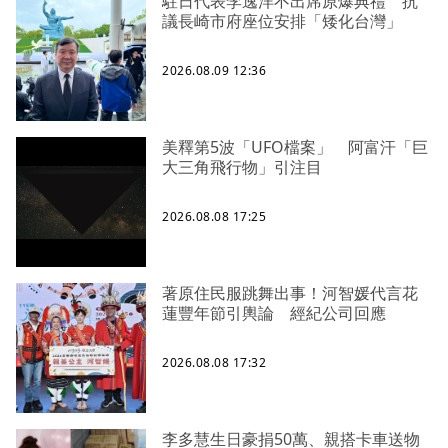
駐日代表李逸洋不出席原爆典禮 抗
議長崎市府座位安排「矮化台灣」
2026.08.09 12:36
美釋第5波「UFO檔案」 阿富汗「巨
大三角飛行物」引注目
2026.08.08 17:25
著原住民服跳舞出事！河智媛代言花
蓮豐年節引輿論 經紀公司回應
2026.08.08 17:32
李多慧生日豪捐50萬、親搭卡車送物