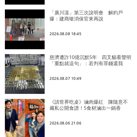
「廣川漾」第三次說明會 解約戶
爆：建商嗆消保官來再說
2026.08.08 18:45
慈濟遭詐10億沉默5年 四叉貓看聲明
「重點就這句」：若判有罪錢還我
2026.08.07 10:49
《請世界吃桌》滷肉爆紅 陳隨意不
藏私公開食譜！5食材滷出一鍋香
2026.08.06 21:06