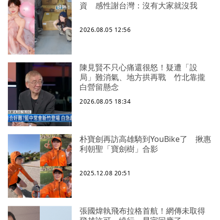
資 感性謝台灣：沒有大家就沒我
2026.08.05 12:56
陳見賢不只心痛還很怒！疑遭「設
局」難消氣、地方拱再戰 竹北靠攏
白營留懸念
2026.08.05 18:34
朴寶劍再訪高雄騎到YouBike了 揪惠
利朝聖「寶劍樹」合影
2025.12.08 20:51
張國煒執飛布拉格首航！網傳未取得