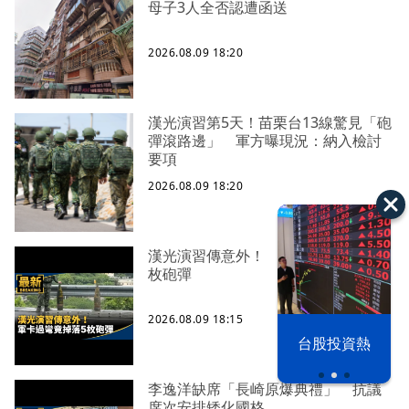
母子3人全否認遭函送
2026.08.09 18:20
漢光演習第5天！苗栗台13線驚見「砲
彈滾路邊」 軍方曝現況：納入檢討
要項
2026.08.09 18:20
漢光演習傳意外！ 軍卡過彎竟掉落5
枚砲彈
2026.08.09 18:15
漢光42演習
台股投資熱
李逸洋缺席「長崎原爆典禮」 抗議
席次安排矮化國格