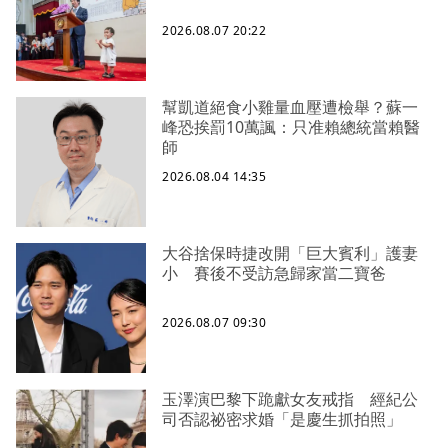
2026.08.07 20:22
幫凱道絕食小雞量血壓遭檢舉？蘇一
峰恐挨罰10萬諷：只准賴總統當賴醫
師
2026.08.04 14:35
大谷捨保時捷改開「巨大賓利」護妻
小 賽後不受訪急歸家當二寶爸
2026.08.07 09:30
玉澤演巴黎下跪獻女友戒指 經紀公
司否認祕密求婚「是慶生抓拍照」