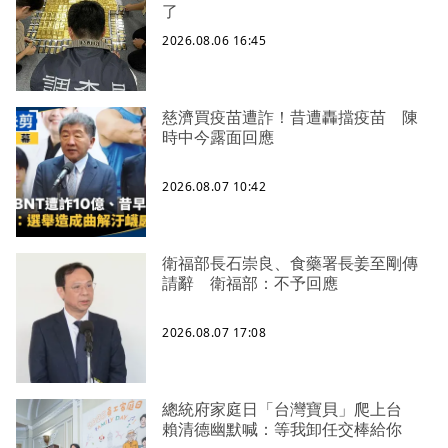
了
2026.08.06 16:45
慈濟買疫苗遭詐！昔遭轟擋疫苗 陳
時中今露面回應
2026.08.07 10:42
衛福部長石崇良、食藥署長姜至剛傳
請辭 衛福部：不予回應
2026.08.07 17:08
總統府家庭日「台灣寶貝」爬上台
賴清德幽默喊：等我卸任交棒給你