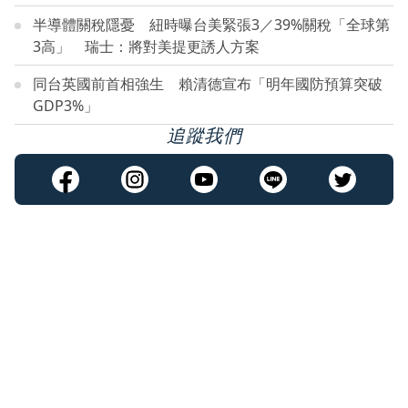
半導體關稅隱憂 紐時曝台美緊張3／39%關稅「全球第
3高」 瑞士：將對美提更誘人方案
同台英國前首相強生 賴清德宣布「明年國防預算突破
GDP3%」
追蹤我們