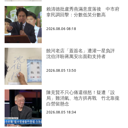
賴清德批盧秀燕滿意度落後 中市府
拿民調回擊：分數低笑分數高
2026.08.06 08:18
饒河老店「蓋簽名」遭灌一星負評
沈伯洋盼蔣萬安出面勸支持者
2026.08.05 13:50
陳見賢不只心痛還很怒！疑遭「設
局」難消氣、地方拱再戰 竹北靠攏
白營留懸念
2026.08.05 18:34