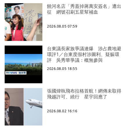
饒河名店「秀蓋掉蔣萬安簽名」遭出
征 網號召刷五星幫補血
2026.08.05 07:59
台東議長家族爭議連爆 涉占農地避
環評1／台東度假村涉圖利、疑躲環
評 吳秀華爭議：概無參與
2026.08.05 18:55
張國煒執飛布拉格首航！網傳未取得
飛越許可、繞行 星宇回應了
2026.08.02 16:16