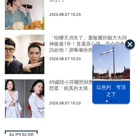
2026.08.07 10:20
「怕哪天消失了」蕭敬騰拒聽方大同
神曲逾1年！首還原心境 至今仍會傳
訊給他！淚曝備份所有語音
2026.08.07 10:20
69歲陸小芬曬照狀態驚艷四方 性感不
以色列 穹頂
想遮「姐真的太辣」
之下
2026.08.07 10:20
熱門新聞