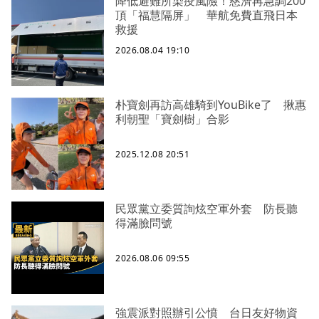
降低避難所染疫風險！慈濟再急調200
頂「福慧隔屏」 華航免費直飛日本
救援
2026.08.04 19:10
朴寶劍再訪高雄騎到YouBike了 揪惠
利朝聖「寶劍樹」合影
2025.12.08 20:51
民眾黨立委質詢炫空軍外套 防長聽
得滿臉問號
2026.08.06 09:55
強震派對照辦引公憤 台日友好物資