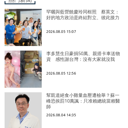
罕曬與藍營饒慶玲同框照 蔡英文：
好的地方政治是終結對立、彼此接力
2026.08.05 15:07
李多慧生日豪捐50萬、親搭卡車送物
資 感性謝台灣：沒有大家就沒我
2026.08.05 12:56
幫凱道絕食小雞量血壓遭檢舉？蘇一
峰恐挨罰10萬諷：只准賴總統當賴醫
師
2026.08.04 14:35