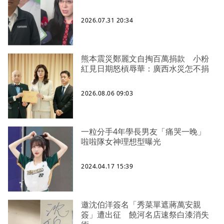
2026.07.31 20:34
熊本震災鄭麗文自掏百萬捐款 小粉
紅見日期怒槓辱華：廣西水災怎不捐
2026.08.06 09:03
一粒分手4年學長男友「痛哭一晚」
啦啦隊女神理想型曝光
2024.04.17 15:39
邀沈伯洋簽名「秀菜單遮蔣萬安親
簽」遭出征 饒河名店速祭白漆消失