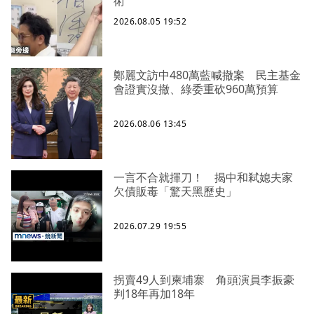
術
2026.08.05 19:52
鄭麗文訪中480萬藍喊撤案 民主基金
會證實沒撤、綠委重砍960萬預算
2026.08.06 13:45
一言不合就揮刀！ 揭中和弒媳夫家
欠債販毒「驚天黑歷史」
2026.07.29 19:55
拐賣49人到柬埔寨 角頭演員李振豪
判18年再加18年