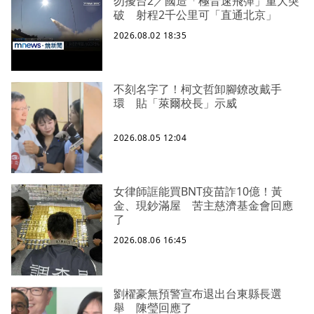
勿擾台2／國造「極音速飛彈」重大突
破 射程2千公里可「直通北京」
2026.08.02 18:35
不刻名字了！柯文哲卸腳鐐改戴手
環 貼「萊爾校長」示威
2026.08.05 12:04
女律師誆能買BNT疫苗詐10億！黃
金、現鈔滿屋 苦主慈濟基金會回應
了
2026.08.06 16:45
劉櫂豪無預警宣布退出台東縣長選
舉 陳瑩回應了